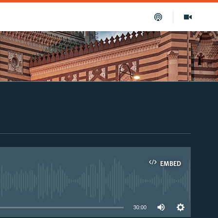
EMBED
able
30:00