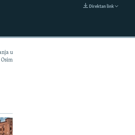
Direktan link
EMBED
anja u
. Osim