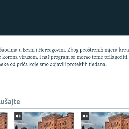
šaocima u Bosni i Hercegovini. Zbog pooštrenih mjera kret
ze korona virusom, i naš program se morao tome prilagoditi
neke od priča koje smo objavili proteklih tjedana.
lušajte