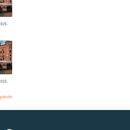
025.
025.
epizode