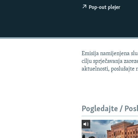
ISPRIČAJ MI
Pop-out plejer
DNEVNO@RSE
SPECIJALI RSE
VIŠE OD NASLOVA
GENOCID U SREBRENICI
Emisija namijenjena slu
POPLAVE I KLIZIŠTA U BIH 2024.
cilju sprječavanja zare
TV LIBERTY
aktuelnosti, poslušajte 
POST SCRIPTUM
MOJA EVROPA
TRI DECENIJE OD RATA U BIH
Pogledajte / Pos
SVE KARTE DEJTONA
NASTANAK I RASPAD JUGOSLAVIJE