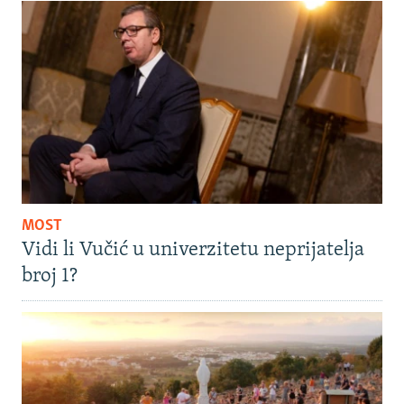
MOST
Vidi li Vučić u univerzitetu neprijatelja
broj 1?