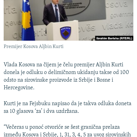
ISPRIČAJ MI
DNEVNO@RSE
SPECIJALI RSE
VIŠE OD NASLOVA
PRATITE NAS
Premijer Kosova Aljbin Kurti
GENOCID U SREBRENICI
POPLAVE I KLIZIŠTA U BIH 2024.
Vlada Kosova na čijem je čelu premijer Aljbin Kurti
TV LIBERTY
donela je odluku o delimičnom ukidanju takse od 100
Sve RFE/RL stranice
odsto na sirovinske proizvode iz Srbije i Bosne i
POST SCRIPTUM
Hercegovine.
MOJA EVROPA
Kurti je na Fejsbuku napisao da je takva odluka doneta
TRI DECENIJE OD RATA U BIH
sa 10 glasova ‘za’ i dva uzdržana.
SVE KARTE DEJTONA
NASTANAK I RASPAD JUGOSLAVIJE
“Večeras u ponoć otvoriće se šest granična prelaza
između Kosova i Srbije, 1, 31, 3, 4, 5 za uvoz sirovinskih