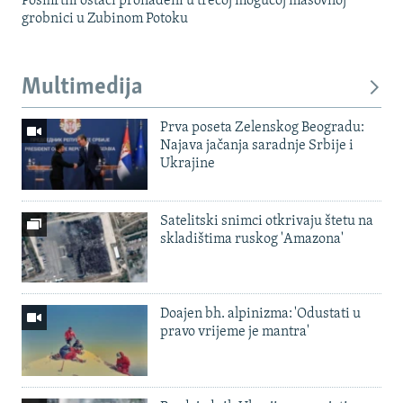
Posmrtni ostaci pronađeni u trećoj mogućoj masovnoj
grobnici u Zubinom Potoku
Multimedija
Prva poseta Zelenskog Beogradu:
Najava jačanja saradnje Srbije i
Ukrajine
Satelitski snimci otkrivaju štetu na
skladištima ruskog 'Amazona'
Doajen bh. alpinizma: 'Odustati u
pravo vrijeme je mantra'