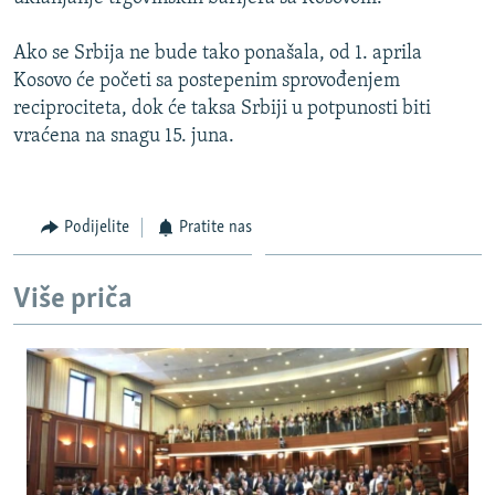
Ako se Srbija ne bude tako ponašala, od 1. aprila
Kosovo će početi sa postepenim sprovođenjem
reciprociteta, dok će taksa Srbiji u potpunosti biti
vraćena na snagu 15. juna.
Podijelite
Pratite nas
Više priča