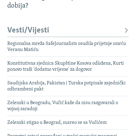
dobija?
Vesti/Vijesti
Regionalna mreža SafeJournalists osudila prijetnje smrću
Veranu Matiću
Konstitutivna sjednica Skupštine Kosova odložena, Kurti
ponovo traži 'dodatno vrijeme' za dogovor
Saudijska Arabija, Pakistan i Turska potpisale zajednički
odbrambeni pakt
Zelenski u Beogradu, Vučić kaže da nisu razgovarali o
vojnoj saradnji
Zelenski stigao u Beograd, susreo se sa Vučićem