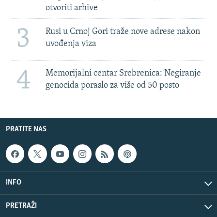
otvoriti arhive
3
Rusi u Crnoj Gori traže nove adrese nakon
uvođenja viza
4
Memorijalni centar Srebrenica: Negiranje
genocida poraslo za više od 50 posto
PRATITE NAS
INFO
PRETRAŽI