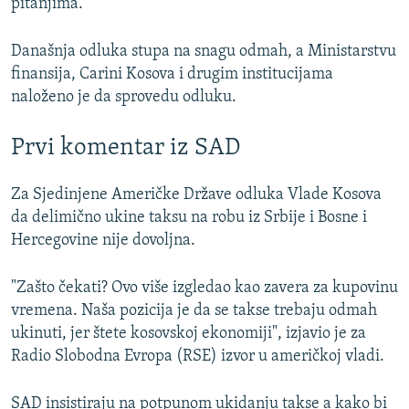
pitanjima.
Današnja odluka stupa na snagu odmah, a Ministarstvu
finansija, Carini Kosova i drugim institucijama
naloženo je da sprovedu odluku.
Prvi komentar iz SAD
Za Sjedinjene Američke Države odluka Vlade Kosova
da delimično ukine taksu na robu iz Srbije i Bosne i
Hercegovine nije dovoljna.
"Zašto čekati? Ovo više izgledao kao zavera za kupovinu
vremena. Naša pozicija je da se takse trebaju odmah
ukinuti, jer štete kosovskoj ekonomiji", izjavio je za
Radio Slobodna Evropa (RSE) izvor u američkoj vladi.
SAD insistiraju na potpunom ukidanju takse a kako bi