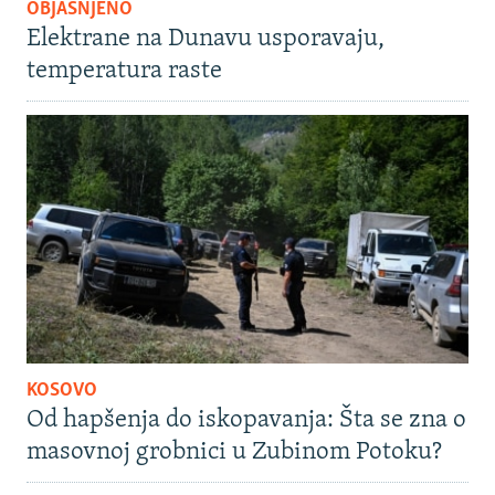
OBJAŠNJENO
Elektrane na Dunavu usporavaju,
temperatura raste
KOSOVO
Od hapšenja do iskopavanja: Šta se zna o
masovnoj grobnici u Zubinom Potoku?