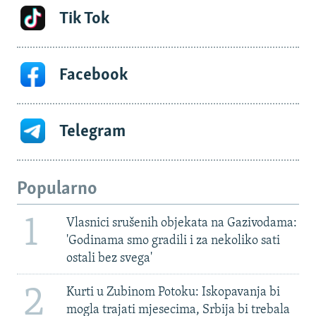
Tik Tok
Facebook
Telegram
Popularno
1
Vlasnici srušenih objekata na Gazivodama:
'Godinama smo gradili i za nekoliko sati
ostali bez svega'
2
Kurti u Zubinom Potoku: Iskopavanja bi
mogla trajati mjesecima, Srbija bi trebala