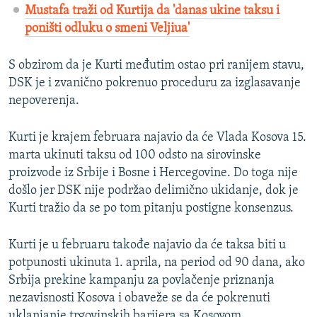
Mustafa traži od Kurtija da 'danas ukine taksu i
poništi odluku o smeni Veljiua'
S obzirom da je Kurti međutim ostao pri ranijem stavu,
DSK je i zvanično pokrenuo proceduru za izglasavanje
nepoverenja.
Kurti je krajem februara najavio da će Vlada Kosova 15.
marta ukinuti taksu od 100 odsto na sirovinske
proizvode iz Srbije i Bosne i Hercegovine. Do toga nije
došlo jer DSK nije podržao delimično ukidanje, dok je
Kurti tražio da se po tom pitanju postigne konsenzus.
Kurti je u februaru takođe najavio da će taksa biti u
potpunosti ukinuta 1. aprila, na period od 90 dana, ako
Srbija prekine kampanju za povlačenje priznanja
nezavisnosti Kosova i obaveže se da će pokrenuti
uklanjanje trgovinskih barijera sa Kosovom.