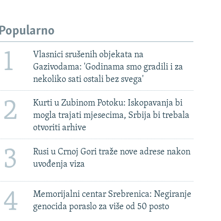
Popularno
1
Vlasnici srušenih objekata na
Gazivodama: 'Godinama smo gradili i za
nekoliko sati ostali bez svega'
2
Kurti u Zubinom Potoku: Iskopavanja bi
mogla trajati mjesecima, Srbija bi trebala
otvoriti arhive
3
Rusi u Crnoj Gori traže nove adrese nakon
uvođenja viza
4
Memorijalni centar Srebrenica: Negiranje
genocida poraslo za više od 50 posto