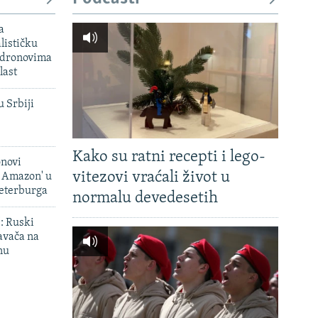
a
lističku
 dronovima
last
u Srbiji
Kako su ratni recepti i lego-
onovi
vitezovi vraćali život u
i Amazon' u
Peterburga
normalu devedesetih
': Ruski
avača na
nu