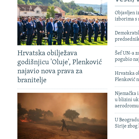
Objavljen i
izborima s
Demokratski
predsedni
Hrvatska obilježava
Šef UN-a za
pogubio na
godišnjicu 'Oluje', Plenković
najavio nova prava za
Hrvatska ob
branitelje
Plenković n
Njemačka is
u blizini u
aerodromu
U Beogradu
Sirije zbog