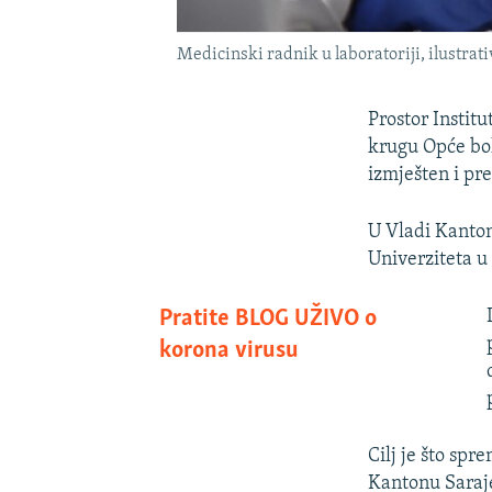
Medicinski radnik u laboratoriji, ilustrati
Prostor Instit
krugu Opće bol
izmješten i pr
U Vladi Kanton
Univerziteta u
Pratite BLOG UŽIVO o
korona virusu
Cilj je što sp
Kantonu Sarajev