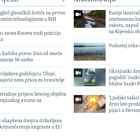
zgled glasačkih listića na prvim
Rusija lansiral
 novim tehnologijama u BiH
smrtonosnu ba
raketu, napad
na Kijevsku ob
 savez Kosova traži poziciju
ka
Vodostaj reka 
 ljudska prava: Iran od marta
jmanje 56 osoba
Ukrajinski dr
ilježava godišnjicu 'Oluje',
pogodili 'rusk
ajavio nova prava za branitelje
blizini Sankt 
tražuje prijavu letećeg objekta
'Ljudski safari
krajinskog aviona na
dron lovi prod
pijaci u Herso
 uhapšena dvojica državljana
 krijumčarenja migranta u EU