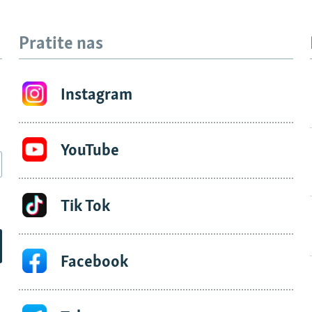
Pratite nas
Instagram
YouTube
Tik Tok
Facebook