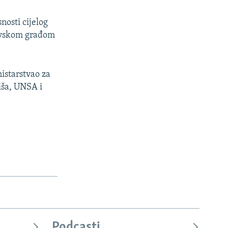
nosti cijelog
ivskom građom
nistarstvao za
iša, UNSA i
Podcasti