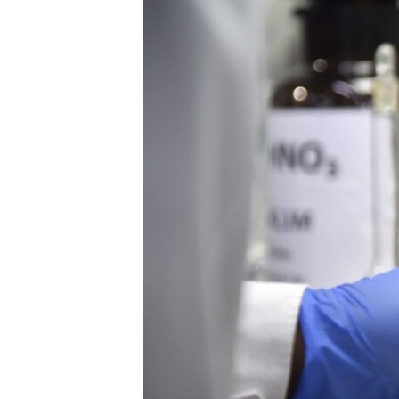
ISPRIČAJ MI
DNEVNO@RSE
SPECIJALI RSE
VIŠE OD NASLOVA
GENOCID U SREBRENICI
POPLAVE I KLIZIŠTA U BIH 2024.
TV LIBERTY
POST SCRIPTUM
MOJA EVROPA
TRI DECENIJE OD RATA U BIH
SVE KARTE DEJTONA
NASTANAK I RASPAD JUGOSLAVIJE