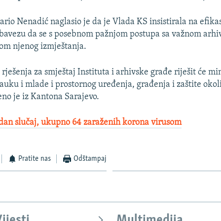
rio Nenadić naglasio je da je Vlada KS insistirala na efikas
obavezu da se s posebnom pažnjom postupa sa važnom arh
ikom njenog izmještanja.
 rješenja za smještaj Instituta i arhivske građe riješit će mi
auku i mlade i prostornog uređenja, građenja i zaštite okol
eno je iz Kantona Sarajevo.
edan slučaj, ukupno 64 zaraženih korona virusom
Pratite nas
Odštampaj
ijesti
Multimedija