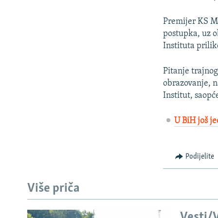
Premijer KS Ma
postupka, uz 
Instituta pril
Pitanje trajnog
obrazovanje, n
Institut, saopć
U BiH još j
Podijelite
Više priča
Vesti/V