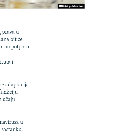
g prava u
ana bit će
tornu potporu.
tuta i
ne adaptacija i
 funkciju
slučaju
onavirusa u
a sastanku.