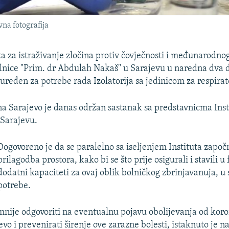
vna fotografija
uta za istraživanje zločina protiv čovječnosti i međunarodno
nice "Prim. dr Abdulah Nakaš" u Sarajevu u naredna dva d
euređen za potrebe rada Izolatorija sa jedinicom za respira
a Sarajevo je danas održan sastanak sa predstavnicma Insti
 Sarajevu.
Dogovoreno je da se paralelno sa iseljenjem Instituta započ
prilagodba prostora, kako bi se što prije osigurali i stavili u
dodatni kapaciteti za ovaj oblik bolničkog zbrinjavanuja, u 
potrebe.
remnije odgovoriti na eventualnu pojavu obolijevanja od kor
o i prevenirati širenje ove zarazne bolesti, istaknuto je n