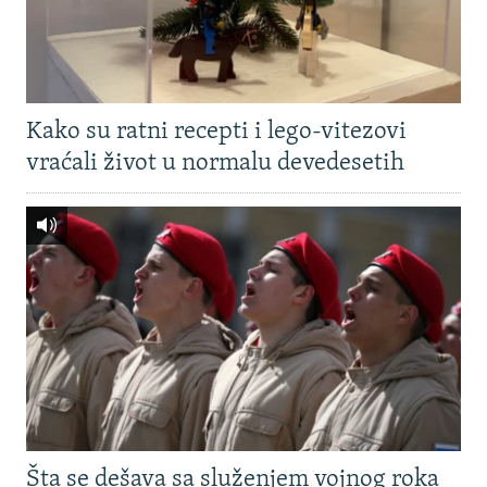
Kako su ratni recepti i lego-vitezovi
vraćali život u normalu devedesetih
Šta se dešava sa služenjem vojnog roka