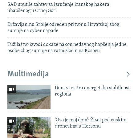
SAD uputile zahtev za izručenje iranskog hakera
uhapšenog u Crnoj Gori
Državljaninu Srbije određen pritvor u Hrvatskoj zbog
sumnje na cyber napade
Tužilaštvo izvodi dokaze nakon nedavnog hapšenja jedne
osobe zbog sumnje na ratni zločin na Kosovu
Multimedija
Dunav testira energetsku stabilnost
regiona
'Ovo je moj dom': Život pod ruskim
dronovima u Hersonu