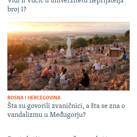
Vidi li Vučić u univerzitetu neprijatelja
broj 1?
BOSNA I HERCEGOVINA
Šta su govorili zvaničnici, a šta se zna o
vandalizmu u Međugorju?