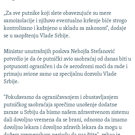
„Za sve putnike koji slete obavezujuće su mere
samoizolacije i njihovo eventualno kršenje biće strogo
kontrolisano i kažnjeno u skladu sa zakonom“, dodaje
se u saopštenju Vlade Srbije.
Ministar unutrašnjih poslova Nebojša Stefanović
potvrdio je da će putnički avio saobraćaj od danas biti u
potpunosti ograničen i da će aerodromi moći da rade i
primaju avione samo uz specijalnu dozvolu Vlade
Srbije.
"Pokušavamo da ograničavanjem i obustavljanjem
putničkog saobraćaja sprečimo unošenje dodatne
zaraze u Srbiju da bismo našem zdravstvenom sistemu
dali dovoljno vremena da se brani, odnosno da imamo
dovoljno lekara i dovoljno zdravih lekara da mogu u