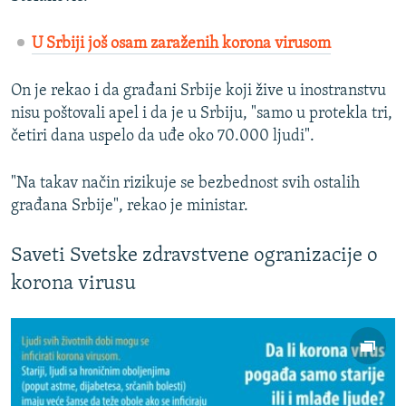
U Srbiji još osam zaraženih korona virusom
On je rekao i da građani Srbije koji žive u inostranstvu
nisu poštovali apel i da je u Srbiju, "samo u protekla tri,
četiri dana uspelo da uđe oko 70.000 ljudi".
"Na takav način rizikuje se bezbednost svih ostalih
građana Srbije", rekao je ministar.
Saveti Svetske zdravstvene ogranizacije o
korona virusu