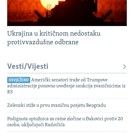
Ukrajina u kritičnom nedostaku
protivvazdušne odbrane
Vesti/Vijesti
Američki senatori traže od Trumpove
OSVJEŽENO
administracije ponovno uvođenje sankcija zvaničnicima iz
RS
Zelenski stiže u prvu zvaničnu posjetu Beogradu
Podignuta optužnica za ratne zločine u Đakovici protiv 20
osoba, uključujući Radoičića