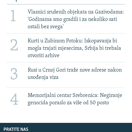
1
Vlasnici srušenih objekata na Gazivodama:
'Godinama smo gradili i za nekoliko sati
ostali bez svega'
2
Kurti u Zubinom Potoku: Iskopavanja bi
mogla trajati mjesecima, Srbija bi trebala
otvoriti arhive
3
Rusi u Crnoj Gori traže nove adrese nakon
uvođenja viza
4
Memorijalni centar Srebrenica: Negiranje
genocida poraslo za više od 50 posto
PRATITE NAS