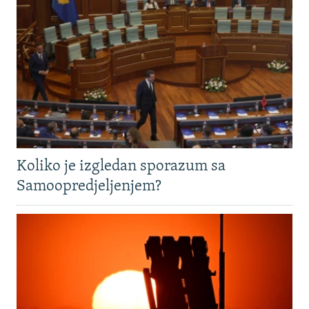
l
j
a
d
j
d
Koliko je izgledan sporazum sa
Samoopredjeljenjem?