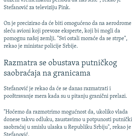
dužem vremenskom periodu da nas štite", rekao je
Stefanović za televiziju Pink.
On je precizirao da će biti omogućeno da na aerodrome
sleću avioni koji prevoze eksperte, koji bi mogli da
pomognu našoj zemlji. "Svi ostali moraće da se strpe",
rekao je ministar policije Srbije.
Razmatra se obustava putničkog
saobraćaja na granicama
Stefanović je rekao da će se danas razmatrati i
pooštravanje mera kada su u pitanju granični prelazi.
"Hoćemo da razmotrimo mogućnost da, ukoliko vlada
donese takvu odluku, zaustavimo u potpunosti putnički
saobraćaj u smislu ulaska u Republiku Srbiju", rekao je
Stefanović.