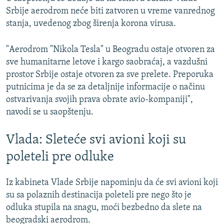
Srbije aerodrom neće biti zatvoren u vreme vanrednog
stanja, uvedenog zbog širenja korona virusa.
"Aerodrom "Nikola Tesla" u Beogradu ostaje otvoren za
sve humanitarne letove i kargo saobraćaj, a vazdušni
prostor Srbije ostaje otvoren za sve prelete. Preporuka
putnicima je da se za detaljnije informacije o načinu
ostvarivanja svojih prava obrate avio-kompaniji",
navodi se u saopštenju.
Vlada: Sleteće svi avioni koji su
poleteli pre odluke
Iz kabineta Vlade Srbije napominju da će svi avioni koji
su sa polaznih destinacija poleteli pre nego što je
odluka stupila na snagu, moći bezbedno da slete na
beogradski aerodrom.