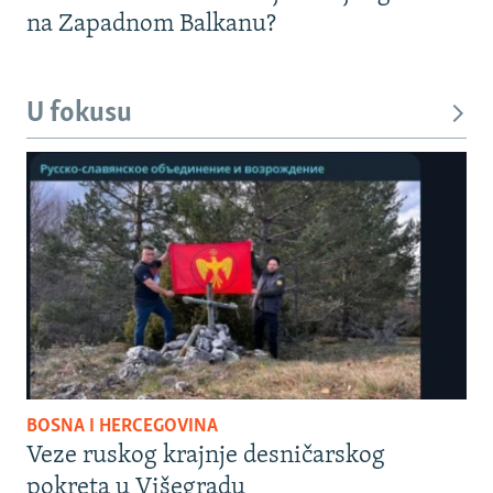
na Zapadnom Balkanu?
U fokusu
BOSNA I HERCEGOVINA
Veze ruskog krajnje desničarskog
pokreta u Višegradu