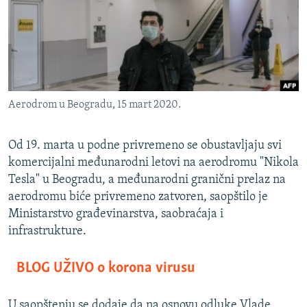
ISPRIČAJ MI
DNEVNO@RSE
SPECIJALI RSE
VIŠE OD NASLOVA
PRATITE NAS
Aerodrom u Beogradu, 15 mart 2020.
GENOCID U SREBRENICI
POPLAVE I KLIZIŠTA U BIH 2024.
Od 19. marta u podne privremeno se obustavljaju svi
TV LIBERTY
komercijalni međunarodni letovi na aerodromu "Nikola
Sve RFE/RL stranice
Tesla" u Beogradu, a međunarodni granični prelaz na
POST SCRIPTUM
aerodromu biće privremeno zatvoren, saopštilo je
MOJA EVROPA
Ministarstvo građevinarstva, saobraćaja i
infrastrukture.
TRI DECENIJE OD RATA U BIH
SVE KARTE DEJTONA
BLOG UŽIVO o korona virusu
NASTANAK I RASPAD JUGOSLAVIJE
U saopštenju se dodaje da na osnovu odluke Vlade