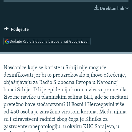
ISPRIČAJ MI
Direktan link
DNEVNO@RSE
SPECIJALI RSE
Podijelite
VIŠE OD NASLOVA
Dodajte Radio Slobodna Evropa u vaš Google izvor
PRATITE NAS
GENOCID U SREBRENICI
POPLAVE I KLIZIŠTA U BIH 2024.
Novčanice koje se koriste u Srbiji nije moguće
TV LIBERTY
Sve RFE/RL stranice
dezinfikovati jer bi to prouzrokovalo njihovo oštećenje,
POST SCRIPTUM
objašnjavaju za Radio Slobodna Evropa u Narodnoj
banci Srbije. D li je epidemija korona virusa promenila
MOJA EVROPA
životne navike u planinskim selima BiH, gde se meštani
TRI DECENIJE OD RATA U BIH
pretežno bave stočarstvom? U Bosni i Hercegovini više
SVE KARTE DEJTONA
od 450 osoba je zaraženo virusom korona. Među njima
su i zdravstveni radnici zbog čega je Klinika za
NASTANAK I RASPAD JUGOSLAVIJE
gastroenterohepatologiju, u okviru KUC Sarajevo, u