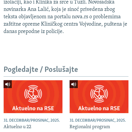
izolaciji, kao i Klinika za srce u Tuzli. Novosadska
novinarka Ana Lalić, koja je sinoć privedena zbog
teksta objavljenom na portalu nova.rs o problemima
zaštitne opreme Kliničkog centra Vojvodine, puštena je
danas prepodne iz policije.
Pogledajte / Poslušajte
31. DECEMBAR/PROSINAC, 2025.
31. DECEMBAR/PROSINAC, 2025.
Aktuelno u 22
Regionalni program