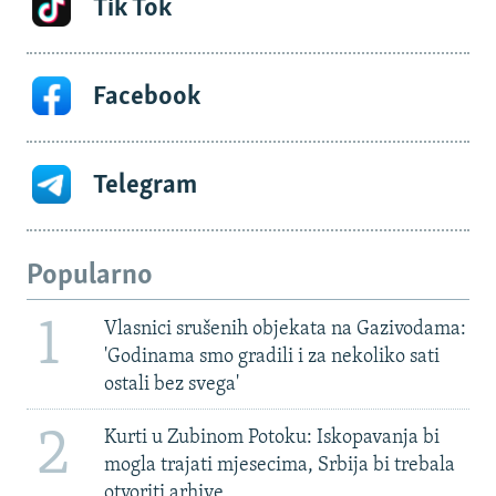
Tik Tok
Facebook
Telegram
Popularno
1
Vlasnici srušenih objekata na Gazivodama:
'Godinama smo gradili i za nekoliko sati
ostali bez svega'
2
Kurti u Zubinom Potoku: Iskopavanja bi
mogla trajati mjesecima, Srbija bi trebala
otvoriti arhive