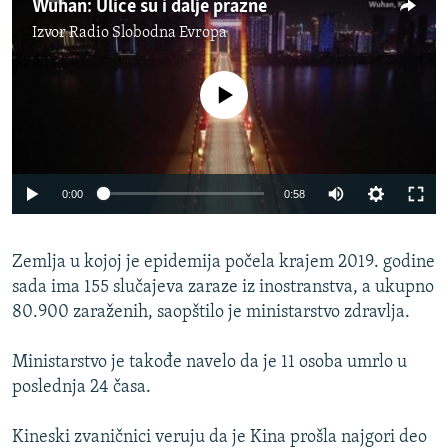
Wuhan: Ulice su i dalje prazne
Izvor
Radio Slobodna Evropa
No media source currently available
Auto
0:00
0:58
270p
Zemlja u kojoj je epidemija počela krajem 2019. godine
360p
sada ima 155 slučajeva zaraze iz inostranstva, a ukupno
Auto
270p
360p
404p
404p
80.900 zaraženih, saopštilo je ministarstvo zdravlja.
1080p
1080p
Ministarstvo je takođe navelo da je 11 osoba umrlo u
poslednja 24 časa.
Kineski zvaničnici veruju da je Kina prošla najgori deo