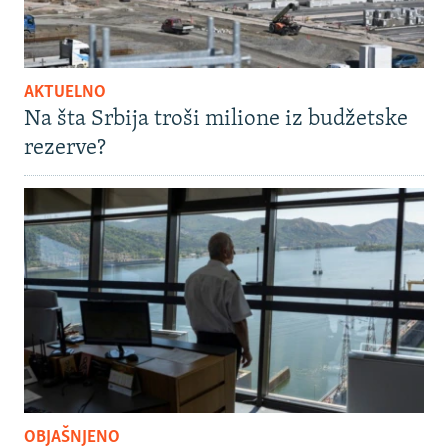
AKTUELNO
Na šta Srbija troši milione iz budžetske
rezerve?
OBJAŠNJENO