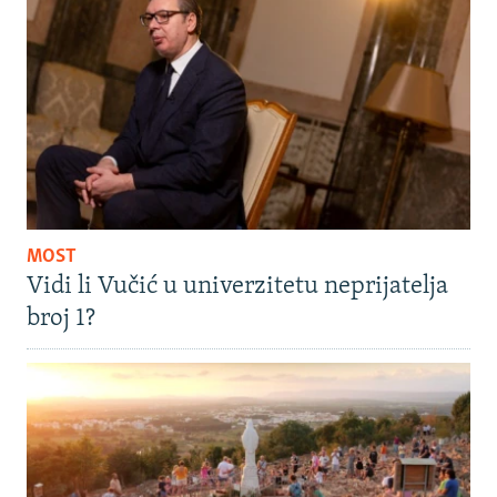
MOST
Vidi li Vučić u univerzitetu neprijatelja
broj 1?