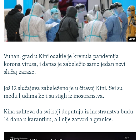
ISPRIČAJ MI
DNEVNO@RSE
SPECIJALI RSE
VIŠE OD NASLOVA
PRATITE NAS
GENOCID U SREBRENICI
Vuhan, grad u Kini odakle je krenula pandemija
POPLAVE I KLIZIŠTA U BIH 2024.
korona virusa, i danas je zabeležio samo jedan novi
slučaj zaraze.
TV LIBERTY
Sve RFE/RL stranice
POST SCRIPTUM
Još 12 slučajeva zabeleženo je u čitavoj Kini. Svi su
MOJA EVROPA
među ljudima koji su stigli iz inostranstva.
TRI DECENIJE OD RATA U BIH
Kina zahteva da svi koji doputuju iz inostranstva budu
SVE KARTE DEJTONA
14 dana u karantinu, ali nije zatvorila granice.
NASTANAK I RASPAD JUGOSLAVIJE