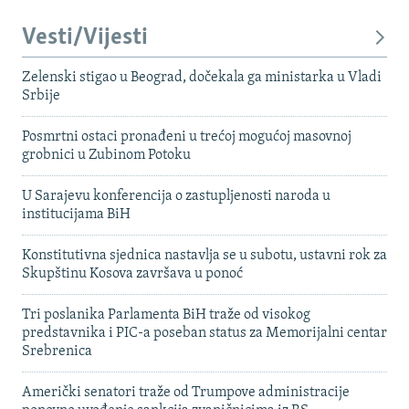
Vesti/Vijesti
Zelenski stigao u Beograd, dočekala ga ministarka u Vladi
Srbije
Posmrtni ostaci pronađeni u trećoj mogućoj masovnoj
grobnici u Zubinom Potoku
U Sarajevu konferencija o zastupljenosti naroda u
institucijama BiH
Konstitutivna sjednica nastavlja se u subotu, ustavni rok za
Skupštinu Kosova završava u ponoć
Tri poslanika Parlamenta BiH traže od visokog
predstavnika i PIC-a poseban status za Memorijalni centar
Srebrenica
Američki senatori traže od Trumpove administracije