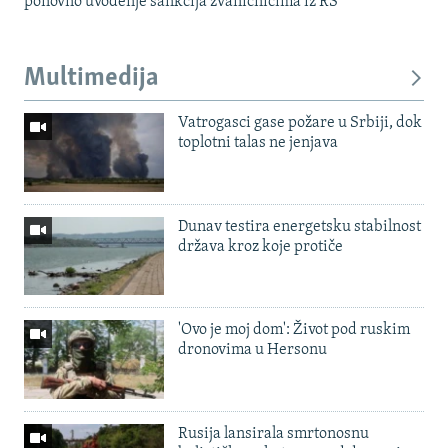
ponovno uvođenje sankcija zvaničnicima iz RS
Multimedija
Vatrogasci gase požare u Srbiji, dok
toplotni talas ne jenjava
Dunav testira energetsku stabilnost
država kroz koje protiče
'Ovo je moj dom': Život pod ruskim
dronovima u Hersonu
Rusija lansirala smrtonosnu