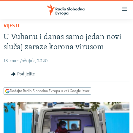
Dostupni
linkovi
Pređite
VIJESTI
na
VIJESTI
U Vuhanu i danas samo jedan novi
glavni
BOSNA I HERCEGOVINA
sadržaj
slučaj zaraze korona virusom
SRBIJA
Pređite
na
18. mart/ožujak, 2020.
KOSOVO
glavnu
CRNA GORA
Podijelite
navigaciju
Pređite
VIZUELNO
na
Dodajte Radio Slobodna Evropa u vaš Google izvor
PODCASTI
VIDEO
pretragu
RAT U UKRAJINI
FOTOGALERIJE
KINA NA BALKANU
INFOGRAFIKE
RSE PRIČE IZ SVIJETA