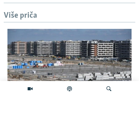
Više priča
Na šta Srbija troši milione iz budžetske
rezerve?
Pretraživač