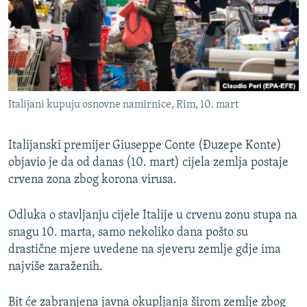
ISPRIČAJ MI
DNEVNO@RSE
SPECIJALI RSE
VIŠE OD NASLOVA
PRATITE NAS
Italijani kupuju osnovne namirnice, Rim, 10. mart
GENOCID U SREBRENICI
POPLAVE I KLIZIŠTA U BIH 2024.
Italijanski premijer Giuseppe Conte (Đuzepe Konte)
TV LIBERTY
objavio je da od danas (10. mart) cijela zemlja postaje
Sve RFE/RL stranice
crvena zona zbog korona virusa.
POST SCRIPTUM
MOJA EVROPA
Odluka o stavljanju cijele Italije u crvenu zonu stupa na
snagu 10. marta, samo nekoliko dana pošto su
TRI DECENIJE OD RATA U BIH
drastične mjere uvedene na sjeveru zemlje gdje ima
SVE KARTE DEJTONA
najviše zaraženih.
NASTANAK I RASPAD JUGOSLAVIJE
Bit će zabranjena javna okupljanja širom zemlje zbog