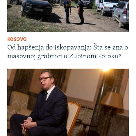
KOSOVO
Od hapšenja do iskopavanja: Šta se zna o
masovnoj grobnici u Zubinom Potoku?