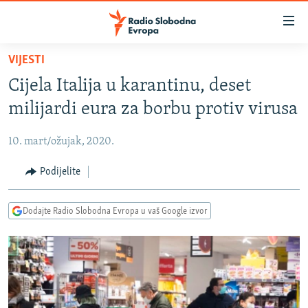
Dostupni
linkovi
Pređite
VIJESTI
na
VIJESTI
Cijela Italija u karantinu, deset
glavni
BOSNA I HERCEGOVINA
sadržaj
milijardi eura za borbu protiv virusa
SRBIJA
Pređite
na
10. mart/ožujak, 2020.
KOSOVO
glavnu
CRNA GORA
Podijelite
navigaciju
Pređite
VIZUELNO
na
Dodajte Radio Slobodna Evropa u vaš Google izvor
PODCASTI
VIDEO
pretragu
RAT U UKRAJINI
FOTOGALERIJE
KINA NA BALKANU
INFOGRAFIKE
RSE PRIČE IZ SVIJETA