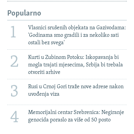
Popularno
1
Vlasnici srušenih objekata na Gazivodama:
'Godinama smo gradili i za nekoliko sati
ostali bez svega'
2
Kurti u Zubinom Potoku: Iskopavanja bi
mogla trajati mjesecima, Srbija bi trebala
otvoriti arhive
3
Rusi u Crnoj Gori traže nove adrese nakon
uvođenja viza
4
Memorijalni centar Srebrenica: Negiranje
genocida poraslo za više od 50 posto