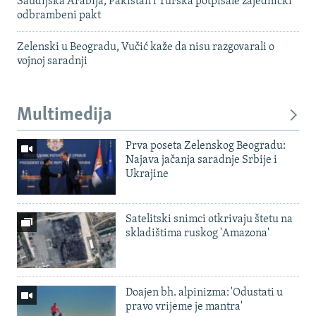
Saudijska Arabija, Pakistan i Turska potpisale zajednički
odbrambeni pakt
Zelenski u Beogradu, Vučić kaže da nisu razgovarali o
vojnoj saradnji
Multimedija
Prva poseta Zelenskog Beogradu:
Najava jačanja saradnje Srbije i
Ukrajine
Satelitski snimci otkrivaju štetu na
skladištima ruskog 'Amazona'
Doajen bh. alpinizma: 'Odustati u
pravo vrijeme je mantra'