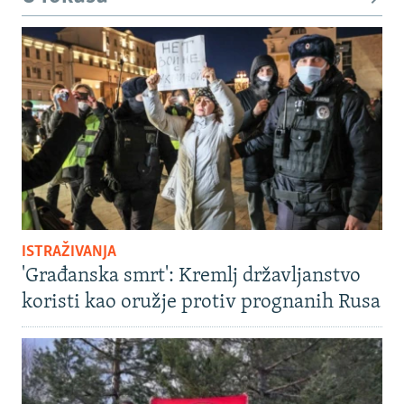
ISTRAŽIVANJA
'Građanska smrt': Kremlj državljanstvo
koristi kao oružje protiv prognanih Rusa