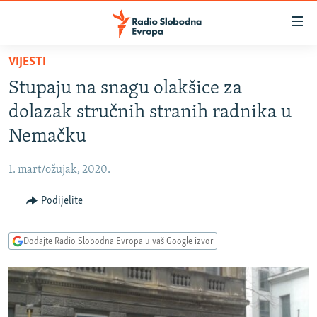
Dostupni
linkovi
Pređite
VIJESTI
na
VIJESTI
Stupaju na snagu olakšice za
glavni
BOSNA I HERCEGOVINA
sadržaj
dolazak stručnih stranih radnika u
SRBIJA
Pređite
Nemačku
na
KOSOVO
glavnu
1. mart/ožujak, 2020.
CRNA GORA
navigaciju
Pređite
Podijelite
VIZUELNO
na
PODCASTI
VIDEO
pretragu
Dodajte Radio Slobodna Evropa u vaš Google izvor
RAT U UKRAJINI
FOTOGALERIJE
KINA NA BALKANU
INFOGRAFIKE
RSE PRIČE IZ SVIJETA