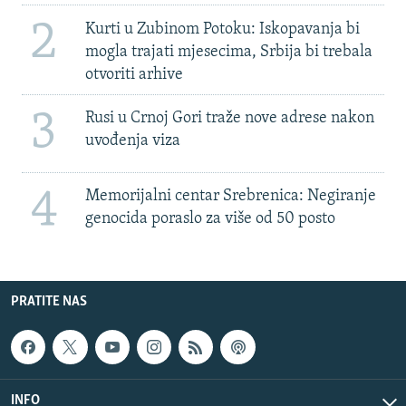
2
Kurti u Zubinom Potoku: Iskopavanja bi
mogla trajati mjesecima, Srbija bi trebala
otvoriti arhive
3
Rusi u Crnoj Gori traže nove adrese nakon
uvođenja viza
4
Memorijalni centar Srebrenica: Negiranje
genocida poraslo za više od 50 posto
PRATITE NAS
INFO