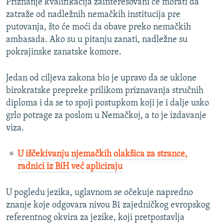
Priznanje kvalifikacija zainteresovani će morati da
zatraže od nadležnih nemačkih institucija pre
putovanja, što će moći da obave preko nemačkih
ambasada. Ako su u pitanju zanati, nadležne su
pokrajinske zanatske komore.
Jedan od ciljeva zakona bio je upravo da se uklone
birokratske prepreke prilikom priznavanja stručnih
diploma i da se to spoji postupkom koji je i dalje usko
grlo potrage za poslom u Nemačkoj, a to je izdavanje
viza.
U iščekivanju njemačkih olakšica za strance,
radnici iz BiH već apliciraju
U pogledu jezika, uglavnom se očekuje napredno
znanje koje odgovara nivou B1 zajedničkog evropskog
referentnog okvira za jezike, koji pretpostavlja