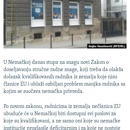
ISPRIČAJ MI
DNEVNO@RSE
SPECIJALI RSE
VIŠE OD NASLOVA
PRATITE NAS
GENOCID U SREBRENICI
POPLAVE I KLIZIŠTA U BIH 2024.
U Nemačkoj danas stupa na snagu novi Zakon o
TV LIBERTY
Sve RFE/RL stranice
doseljavanju stručne radne snage, koji treba da olakša
dolazak kvalifikovanih radnika iz zemalja koje nisu
POST SCRIPTUM
članice EU i ublaži ozbiljan problem manjka radnika sa
MOJA EVROPA
kojim se suočava nemačka privreda.
TRI DECENIJE OD RATA U BIH
Po novom zakonu, radnicima iz zemalja nečlanica EU
SVE KARTE DEJTONA
ubuduće će u Nemačkoj biti dostupni svi poslovi za
NASTANAK I RASPAD JUGOSLAVIJE
koje su kvalifikovani, a ne samo oni koje su nemačke
institucije proglasile deficitarnim i za koje ne postoje