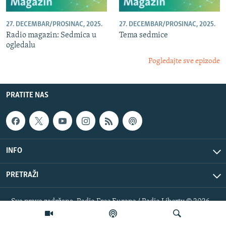
27. DECEMBAR/PROSINAC, 2025.
27. DECEMBAR/PROSINAC, 2025.
Radio magazin: Sedmica u
Tema sedmice
ogledalu
Pogledajte sve epizode
PRATITE NAS
INFO
PRETRAŽI
Sva prava zadržana. Radio Free Europe / Radio Liberty © 2026
RFE/RL, Inc.