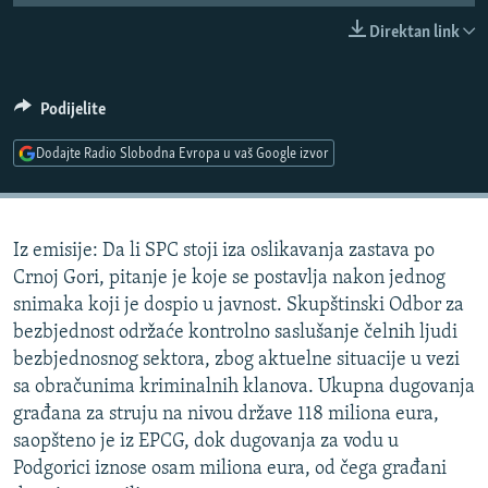
ISPRIČAJ MI
Direktan link
DNEVNO@RSE
SPECIJALI RSE
Podijelite
VIŠE OD NASLOVA
Dodajte Radio Slobodna Evropa u vaš Google izvor
PRATITE NAS
GENOCID U SREBRENICI
POPLAVE I KLIZIŠTA U BIH 2024.
Iz emisije: Da li SPC stoji iza oslikavanja zastava po
TV LIBERTY
Sve RFE/RL stranice
Crnoj Gori, pitanje je koje se postavlja nakon jednog
POST SCRIPTUM
snimaka koji je dospio u javnost. Skupštinski Odbor za
bezbjednost održaće kontrolno saslušanje čelnih ljudi
MOJA EVROPA
bezbjednosnog sektora, zbog aktuelne situacije u vezi
TRI DECENIJE OD RATA U BIH
sa obračunima kriminalnih klanova. Ukupna dugovanja
SVE KARTE DEJTONA
građana za struju na nivou države 118 miliona eura,
saopšteno je iz EPCG, dok dugovanja za vodu u
NASTANAK I RASPAD JUGOSLAVIJE
Podgorici iznose osam miliona eura, od čega građani