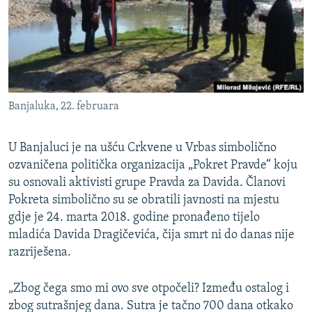
ISPRIČAJ MI
DNEVNO@RSE
SPECIJALI RSE
VIŠE OD NASLOVA
PRATITE NAS
Banjaluka, 22. februara
GENOCID U SREBRENICI
POPLAVE I KLIZIŠTA U BIH 2024.
U Banjaluci je na ušću Crkvene u Vrbas simbolično
TV LIBERTY
ozvaničena politička organizacija „Pokret Pravde“ koju
Sve RFE/RL stranice
su osnovali aktivisti grupe Pravda za Davida. Članovi
POST SCRIPTUM
Pokreta simbolično su se obratili javnosti na mjestu
MOJA EVROPA
gdje je 24. marta 2018. godine pronađeno tijelo
mladića Davida Dragičevića, čija smrt ni do danas nije
TRI DECENIJE OD RATA U BIH
razriješena.
SVE KARTE DEJTONA
„Zbog čega smo mi ovo sve otpočeli? Između ostalog i
NASTANAK I RASPAD JUGOSLAVIJE
zbog sutrašnjeg dana. Sutra je tačno 700 dana otkako