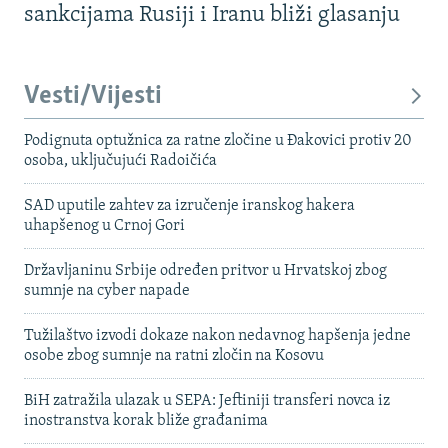
sankcijama Rusiji i Iranu bliži glasanju
Vesti/Vijesti
Podignuta optužnica za ratne zločine u Đakovici protiv 20
osoba, uključujući Radoičića
SAD uputile zahtev za izručenje iranskog hakera
uhapšenog u Crnoj Gori
Državljaninu Srbije određen pritvor u Hrvatskoj zbog
sumnje na cyber napade
Tužilaštvo izvodi dokaze nakon nedavnog hapšenja jedne
osobe zbog sumnje na ratni zločin na Kosovu
BiH zatražila ulazak u SEPA: Jeftiniji transferi novca iz
inostranstva korak bliže građanima