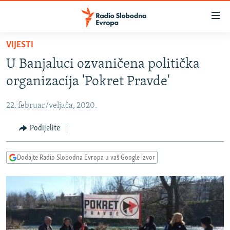
Dostupni
linkovi
Pređite
VIJESTI
na
VIJESTI
U Banjaluci ozvaničena politička
glavni
BOSNA I HERCEGOVINA
sadržaj
organizacija 'Pokret Pravde'
SRBIJA
Pređite
na
22. februar/veljača, 2020.
KOSOVO
glavnu
CRNA GORA
Podijelite
navigaciju
Pređite
VIZUELNO
na
Dodajte Radio Slobodna Evropa u vaš Google izvor
PODCASTI
VIDEO
pretragu
RAT U UKRAJINI
FOTOGALERIJE
KINA NA BALKANU
INFOGRAFIKE
RSE PRIČE IZ SVIJETA