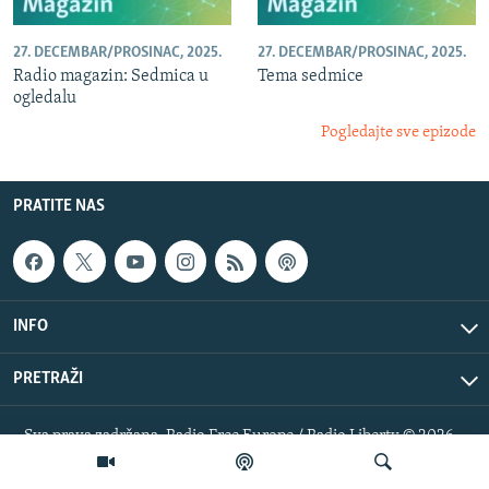
27. DECEMBAR/PROSINAC, 2025.
27. DECEMBAR/PROSINAC, 2025.
Radio magazin: Sedmica u
Tema sedmice
ogledalu
Pogledajte sve epizode
PRATITE NAS
INFO
PRETRAŽI
Sva prava zadržana. Radio Free Europe / Radio Liberty © 2026
RFE/RL, Inc.