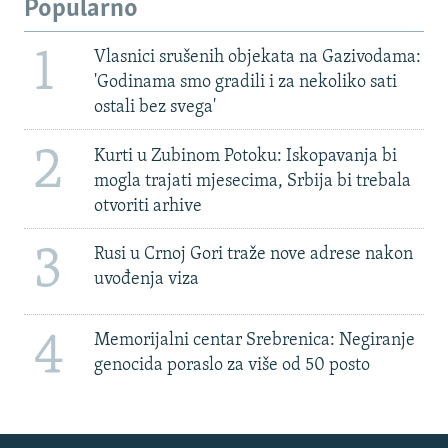
Popularno
1
Vlasnici srušenih objekata na Gazivodama:
'Godinama smo gradili i za nekoliko sati
ostali bez svega'
2
Kurti u Zubinom Potoku: Iskopavanja bi
mogla trajati mjesecima, Srbija bi trebala
otvoriti arhive
3
Rusi u Crnoj Gori traže nove adrese nakon
uvođenja viza
4
Memorijalni centar Srebrenica: Negiranje
genocida poraslo za više od 50 posto