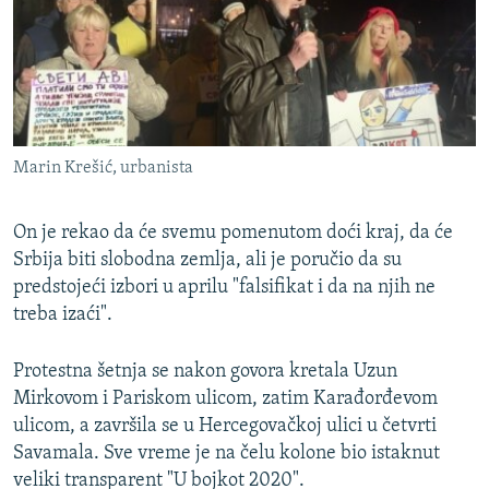
Marin Krešić, urbanista
On je rekao da će svemu pomenutom doći kraj, da će
Srbija biti slobodna zemlja, ali je poručio da su
predstojeći izbori u aprilu "falsifikat i da na njih ne
treba izaći".
Protestna šetnja se nakon govora kretala Uzun
Mirkovom i Pariskom ulicom, zatim Karađorđevom
ulicom, a završila se u Hercegovačkoj ulici u četvrti
Savamala. Sve vreme je na čelu kolone bio istaknut
veliki transparent "U bojkot 2020".