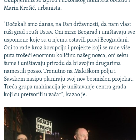
Okupljenima se ispred Filozofskog fakulteta obratio i
Marin Krešić, urbanista.
"Dočekali smo danas, na Dan državnosti, da nam vlast
ruši grad i ruši Ustav. Oni mrze Beograd i uništavaju sve
uspomene koje su u njemu ostavili pravi Beograđani.
Oni to rade kroz korupciju i projekte koji se rade više
puta trošeći enormnu količinu našeg novca, oni seku
šume i uništavaju prirodu da bi svojim drugarima
namestili posao. Trenutno na Makiškom polju i
Savskom nasipu planiraju svoj nov besmislen projekat.
Treća grupa mahinacija je uništavanje centra grada
koji su pretvorili u vašar", kazao je.