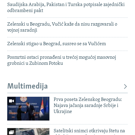
Saudijska Arabija, Pakistan i Turska potpisale zajednički
odbrambeni pakt
Zelenski u Beogradu, Vučić kaže da nisu razgovarali o
vojnoj saradnji
Zelenski stigao u Beograd, susreo se sa Vučićem
Posmrtni ostaci pronađeni u trećoj mogućoj masovnoj
grobnici u Zubinom Potoku
Multimedija
Prva poseta Zelenskog Beogradu:
Najava jačanja saradnje Srbije i
Ukrajine
Satelitski snimci otkrivaju štetu na