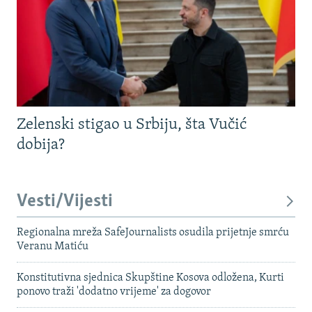
Zelenski stigao u Srbiju, šta Vučić
dobija?
Vesti/Vijesti
Regionalna mreža SafeJournalists osudila prijetnje smrću
Veranu Matiću
Konstitutivna sjednica Skupštine Kosova odložena, Kurti
ponovo traži 'dodatno vrijeme' za dogovor