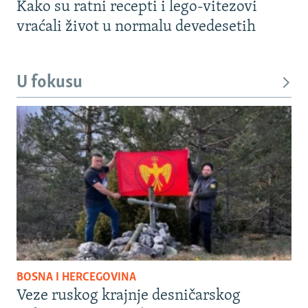
Kako su ratni recepti i lego-vitezovi
vraćali život u normalu devedesetih
U fokusu
BOSNA I HERCEGOVINA
Veze ruskog krajnje desničarskog