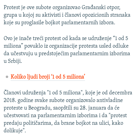
Protest je ove subote organizovao Građanski otpor,
grupa u kojoj su aktivisti i članovi opozicionih stranaka
koje su proglasile bojkot parlamentarnih izbora.
Ovo je inače treći protest od kada se udruženje “1 od 5
miliona” povuklo iz organizacije protesta usled odluke
da učestvuju u predstojećim parlamentarnim izborima
u Srbiji.
Koliko ljudi broji ‘1 od 5 miliona’
Članovi udruženja "1 od 5 miliona", koje je od decembra
2018. godine svake subote organizovalo antivladine
proteste u Beogradu, saopštili su 28. januara da će
učestvovati na parlamentarnim izborima i da "protest
predaju političarima, da brane bojkot na ulici, kako
dolikuje".