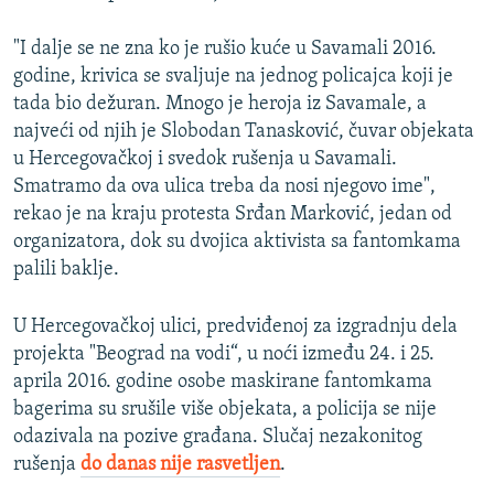
"I dalje se ne zna ko je rušio kuće u Savamali 2016.
godine, krivica se svaljuje na jednog policajca koji je
tada bio dežuran. Mnogo je heroja iz Savamale, a
najveći od njih je Slobodan Tanasković, čuvar objekata
u Hercegovačkoj i svedok rušenja u Savamali.
Smatramo da ova ulica treba da nosi njegovo ime",
rekao je na kraju protesta Srđan Marković, jedan od
organizatora, dok su dvojica aktivista sa fantomkama
palili baklje.
U Hercegovačkoj ulici, predviđenoj za izgradnju dela
projekta "Beograd na vodi“, u noći između 24. i 25.
aprila 2016. godine osobe maskirane fantomkama
bagerima su srušile više objekata, a policija se nije
odazivala na pozive građana. Slučaj nezakonitog
rušenja
do danas nije rasvetljen
.