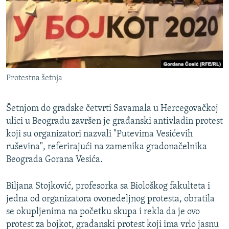
ISPRIČAJ MI
DNEVNO@RSE
SPECIJALI RSE
VIŠE OD NASLOVA
PRATITE NAS
Protestna šetnja
GENOCID U SREBRENICI
POPLAVE I KLIZIŠTA U BIH 2024.
Šetnjom do gradske četvrti Savamala u Hercegovačkoj
TV LIBERTY
ulici u Beogradu završen je građanski antivladin protest
Sve RFE/RL stranice
koji su organizatori nazvali "Putevima Vesićevih
POST SCRIPTUM
ruševina", referirajući na zamenika gradonačelnika
MOJA EVROPA
Beograda Gorana Vesića.
TRI DECENIJE OD RATA U BIH
Biljana Stojković, profesorka sa Biološkog fakulteta i
SVE KARTE DEJTONA
jedna od organizatora ovonedeljnog protesta, obratila
se okupljenima na početku skupa i rekla da je ovo
NASTANAK I RASPAD JUGOSLAVIJE
protest za bojkot, građanski protest koji ima vrlo jasnu