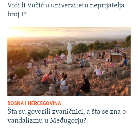
Vidi li Vučić u univerzitetu neprijatelja
broj 1?
BOSNA I HERCEGOVINA
Šta su govorili zvaničnici, a šta se zna o
vandalizmu u Međugorju?