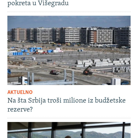
pokreta u Višegradu
AKTUELNO
Na šta Srbija troši milione iz budžetske
rezerve?