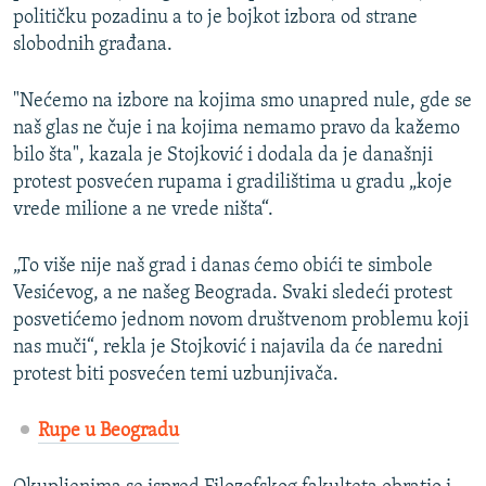
političku pozadinu a to je bojkot izbora od strane
slobodnih građana.
"Nećemo na izbore na kojima smo unapred nule, gde se
naš glas ne čuje i na kojima nemamo pravo da kažemo
bilo šta", kazala je Stojković i dodala da je današnji
protest posvećen rupama i gradilištima u gradu „koje
vrede milione a ne vrede ništa“.
„To više nije naš grad i danas ćemo obići te simbole
Vesićevog, a ne našeg Beograda. Svaki sledeći protest
posvetićemo jednom novom društvenom problemu koji
nas muči“, rekla je Stojković i najavila da će naredni
protest biti posvećen temi uzbunjivača.
Rupe u Beogradu