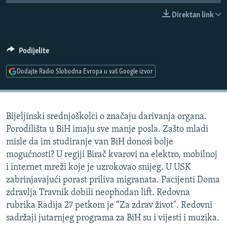
ISPRIČAJ MI
Direktan link
DNEVNO@RSE
SPECIJALI RSE
Podijelite
VIŠE OD NASLOVA
Dodajte Radio Slobodna Evropa u vaš Google izvor
PRATITE NAS
GENOCID U SREBRENICI
POPLAVE I KLIZIŠTA U BIH 2024.
Bijeljinski srednjoškolci o značaju darivanja organa.
TV LIBERTY
Sve RFE/RL stranice
Porodilišta u BiH imaju sve manje posla. Zašto mladi
POST SCRIPTUM
misle da im studiranje van BiH donosi bolje
mogućnosti? U regiji Birač kvarovi na elektro, mobilnoj
MOJA EVROPA
i internet mreži koje je uzrokovao snijeg. U USK
TRI DECENIJE OD RATA U BIH
zabrinjavajući porast priliva migranata. Pacijenti Doma
SVE KARTE DEJTONA
zdravlja Travnik dobili neophodan lift. Redovna
rubrika Radija 27 petkom je “Za zdrav život". Redovni
NASTANAK I RASPAD JUGOSLAVIJE
sadržaji jutarnjeg programa za BiH su i vijesti i muzika.