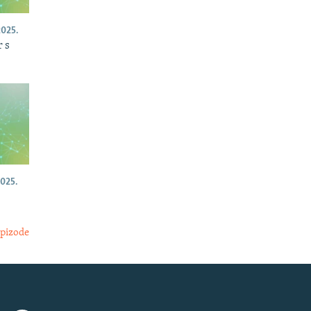
025.
 s
025.
epizode