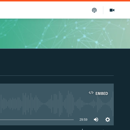
EMBED
able
29:59