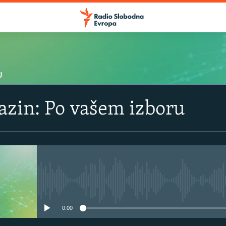
U
azin: Po vašem izboru
No media source currently avail
0:00