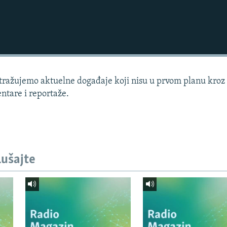
istražujemo aktuelne događaje koji nisu u prvom planu kroz
ntare i reportaže.
lušajte