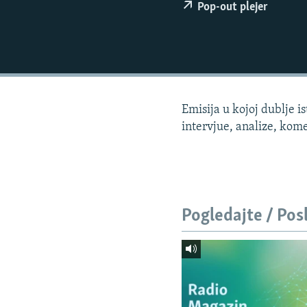
ISPRIČAJ MI
Pop-out plejer
DNEVNO@RSE
SPECIJALI RSE
VIŠE OD NASLOVA
GENOCID U SREBRENICI
Emisija u kojoj dublje 
POPLAVE I KLIZIŠTA U BIH 2024.
intervjue, analize, kome
TV LIBERTY
POST SCRIPTUM
MOJA EVROPA
Pogledajte / Pos
TRI DECENIJE OD RATA U BIH
SVE KARTE DEJTONA
NASTANAK I RASPAD JUGOSLAVIJE