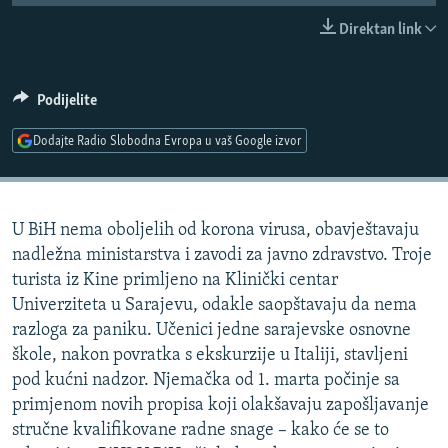
ISPRIČAJ MI
Direktan link
DNEVNO@RSE
SPECIJALI RSE
Podijelite
VIŠE OD NASLOVA
Dodajte Radio Slobodna Evropa u vaš Google izvor
PRATITE NAS
GENOCID U SREBRENICI
POPLAVE I KLIZIŠTA U BIH 2024.
U BiH nema oboljelih od korona virusa, obavještavaju
TV LIBERTY
Sve RFE/RL stranice
nadležna ministarstva i zavodi za javno zdravstvo. Troje
POST SCRIPTUM
turista iz Kine primljeno na Klinički centar
Univerziteta u Sarajevu, odakle saopštavaju da nema
MOJA EVROPA
razloga za paniku. Učenici jedne sarajevske osnovne
TRI DECENIJE OD RATA U BIH
škole, nakon povratka s ekskurzije u Italiji, stavljeni
SVE KARTE DEJTONA
pod kućni nadzor. Njemačka od 1. marta počinje sa
primjenom novih propisa koji olakšavaju zapošljavanje
NASTANAK I RASPAD JUGOSLAVIJE
stručne kvalifikovane radne snage – kako će se to