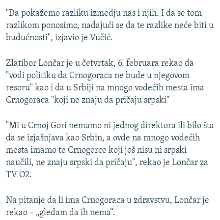
"Da pokažemo razliku izmedju nas i njih. I da se tom
razlikom ponosimo, nadajući se da te razlike neće biti u
budućnosti", izjavio je Vučić.
Zlatibor Lončar je u četvrtak, 6. februara rekao da
"vodi politiku da Crnogoraca ne bude u njegovom
resoru" kao i da u Srbiji na mnogo vodećih mesta ima
Crnogoraca "koji ne znaju da pričaju srpski"
"Mi u Crnoj Gori nemamo ni jednog direktora ili bilo šta
da se izjašnjava kao Srbin, a ovde na mnogo vodećih
mesta imamo te Crnogorce koji još nisu ni srpski
naučili, ne znaju srpski da pričaju", rekao je Lončar za
TV O2.
Na pitanje da li ima Crnogoraca u zdravstvu, Lončar je
rekao – „gledam da ih nema“.