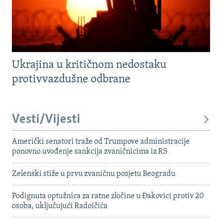
Ukrajina u kritičnom nedostaku
protivvazdušne odbrane
Vesti/Vijesti
Američki senatori traže od Trumpove administracije
ponovno uvođenje sankcija zvaničnicima iz RS
Zelenski stiže u prvu zvaničnu posjetu Beogradu
Podignuta optužnica za ratne zločine u Đakovici protiv 20
osoba, uključujući Radoičića