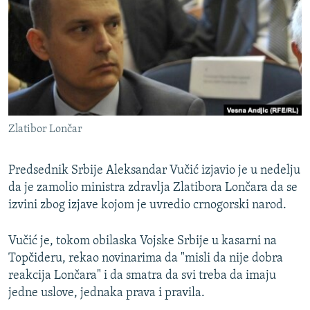
ISPRIČAJ MI
DNEVNO@RSE
SPECIJALI RSE
VIŠE OD NASLOVA
PRATITE NAS
GENOCID U SREBRENICI
Zlatibor Lončar
POPLAVE I KLIZIŠTA U BIH 2024.
TV LIBERTY
Sve RFE/RL stranice
Predsednik Srbije Aleksandar Vučić izjavio je u nedelju
da je zamolio ministra zdravlja Zlatibora Lončara da se
POST SCRIPTUM
izvini zbog izjave kojom je uvredio crnogorski narod.
MOJA EVROPA
TRI DECENIJE OD RATA U BIH
Vučić je, tokom obilaska Vojske Srbije u kasarni na
Topčideru, rekao novinarima da "misli da nije dobra
SVE KARTE DEJTONA
reakcija Lončara" i da smatra da svi treba da imaju
NASTANAK I RASPAD JUGOSLAVIJE
jedne uslove, jednaka prava i pravila.