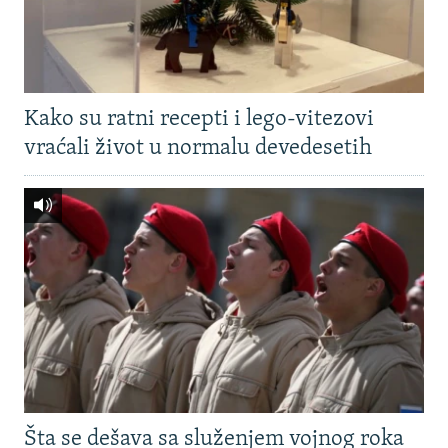
Kako su ratni recepti i lego-vitezovi
vraćali život u normalu devedesetih
Šta se dešava sa služenjem vojnog roka