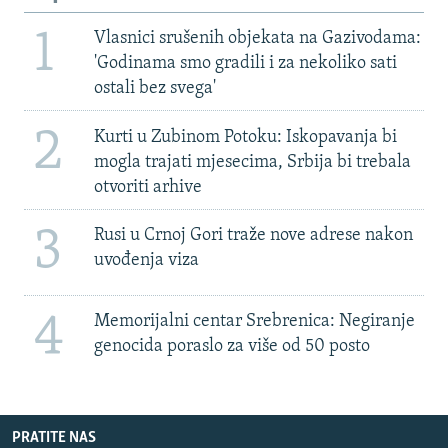
1
Vlasnici srušenih objekata na Gazivodama:
'Godinama smo gradili i za nekoliko sati
ostali bez svega'
2
Kurti u Zubinom Potoku: Iskopavanja bi
mogla trajati mjesecima, Srbija bi trebala
otvoriti arhive
3
Rusi u Crnoj Gori traže nove adrese nakon
uvođenja viza
4
Memorijalni centar Srebrenica: Negiranje
genocida poraslo za više od 50 posto
PRATITE NAS