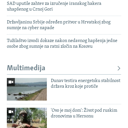
SAD uputile zahtev za izručenje iranskog hakera
uhapšenog u Crnoj Gori
Državljaninu Srbije određen pritvor u Hrvatskoj zbog
sumnje na cyber napade
Tužilaštvo izvodi dokaze nakon nedavnog hapšenja jedne
osobe zbog sumnje na ratni zločin na Kosovu
Multimedija
Dunav testira energetsku stabilnost
država kroz koje protiče
'Ovo je moj dom': Život pod ruskim
dronovima u Hersonu