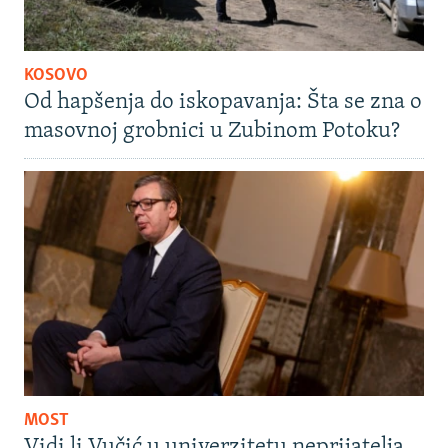
KOSOVO
Od hapšenja do iskopavanja: Šta se zna o
masovnoj grobnici u Zubinom Potoku?
MOST
Vidi li Vučić u univerzitetu neprijatelja