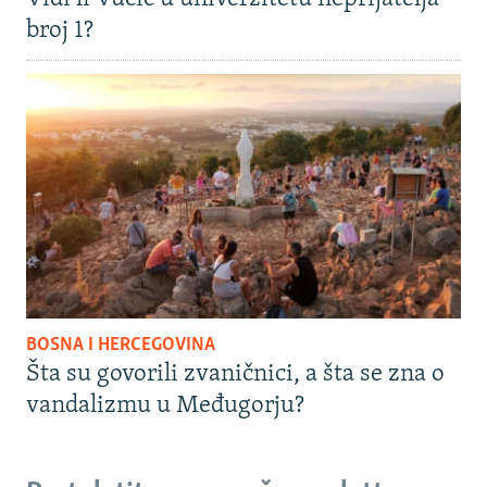
broj 1?
BOSNA I HERCEGOVINA
Šta su govorili zvaničnici, a šta se zna o
vandalizmu u Međugorju?