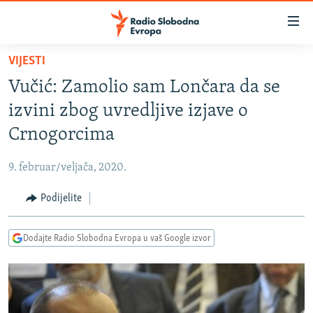
Dostupni
linkovi
Pređite
VIJESTI
na
VIJESTI
Vučić: Zamolio sam Lončara da se
glavni
BOSNA I HERCEGOVINA
sadržaj
izvini zbog uvredljive izjave o
SRBIJA
Pređite
Crnogorcima
na
KOSOVO
glavnu
9. februar/veljača, 2020.
CRNA GORA
navigaciju
Pređite
Podijelite
VIZUELNO
na
PODCASTI
VIDEO
pretragu
Dodajte Radio Slobodna Evropa u vaš Google izvor
RAT U UKRAJINI
FOTOGALERIJE
KINA NA BALKANU
INFOGRAFIKE
RSE PRIČE IZ SVIJETA