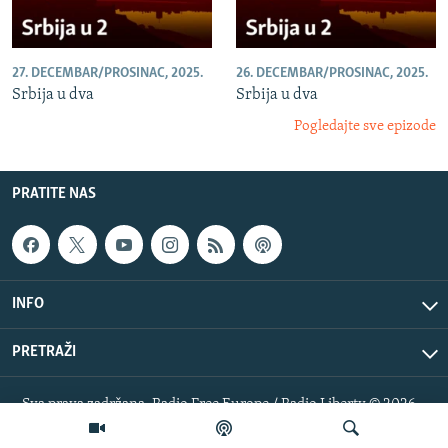
27. DECEMBAR/PROSINAC, 2025.
26. DECEMBAR/PROSINAC, 2025.
Srbija u dva
Srbija u dva
Pogledajte sve epizode
PRATITE NAS
INFO
PRETRAŽI
Sva prava zadržana. Radio Free Europe / Radio Liberty © 2026
RFE/RL, Inc.