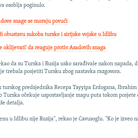
va osoblja poginulo.
dove snage se moraju povući
i obustavu sukoba turske i sirijske vojske u Idlibu
e oklijevati' da reaguje protiv Asadovih snaga
ekao da su Turska i Rusija usko sarađivale nakon napada, d
ije trebala posjetiti Tursku zbog nastavka razgovora.
 turskog predsjednika Recepa Tayyipa Erdogana, Ibrahim K
o Turska očekuje uspostavljanje mapu puta tokom posjete d
še detalja.
renu u Idlibu nije Rusija", rekao je Cavusoglu. "Ko je izveo