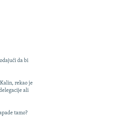
odajući da bi
alin, rekao je
elegacije ali
 napade tamo?