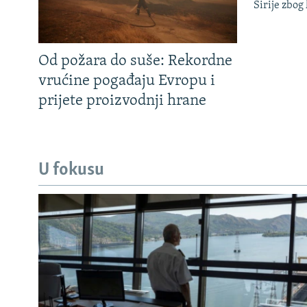
Sirije zbog
Od požara do suše: Rekordne
vrućine pogađaju Evropu i
prijete proizvodnji hrane
U fokusu