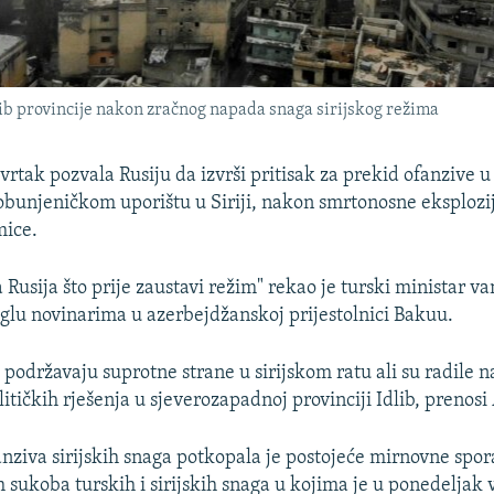
lib provincije nakon zračnog napada snaga sirijskog režima
vrtak pozvala Rusiju da izvrši pritisak za prekid ofanzive u
bunjeničkom uporištu u Siriji, nakon smrtonosne eksplozij
mice.
Rusija što prije zaustavi režim" rekao je turski ministar va
lu novinarima u azerbejdžanskoj prijestolnici Bakuu.
a podržavaju suprotne strane u sirijskom ratu ali su radile 
itičkih rješenja u sjeverozapadnoj provinciji Idlib, prenosi
nziva sirijskih snaga potkopala je postojeće mirnovne spo
 sukoba turskih i sirijskih snaga u kojima je u ponedeljak 