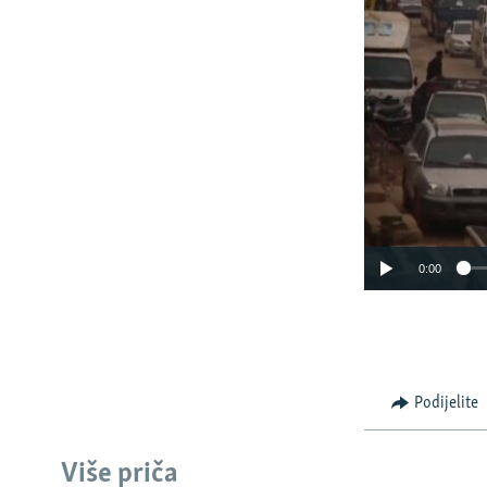
0:00
Podijelite
Više priča