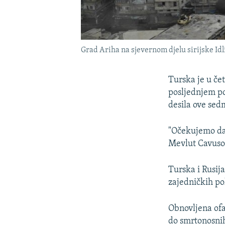
Grad Ariha na sjevernom djelu sirijske Id
Turska je u čet
posljednjem po
desila ove sed
"Očekujemo da 
Mevlut Cavusog
Turska i Rusij
zajedničkih pol
Obnovljena ofa
do smrtonosnih