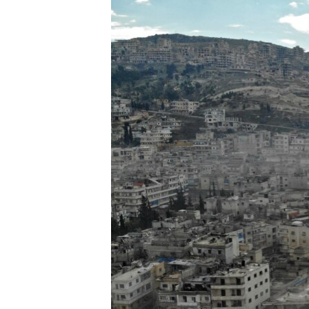
ISPRIČAJ MI
DNEVNO@RSE
SPECIJALI RSE
VIŠE OD NASLOVA
GENOCID U SREBRENICI
POPLAVE I KLIZIŠTA U BIH 2024.
TV LIBERTY
POST SCRIPTUM
MOJA EVROPA
TRI DECENIJE OD RATA U BIH
SVE KARTE DEJTONA
NASTANAK I RASPAD JUGOSLAVIJE