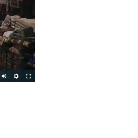
Auto
270p
PODIJELI
360p
404p
1080p