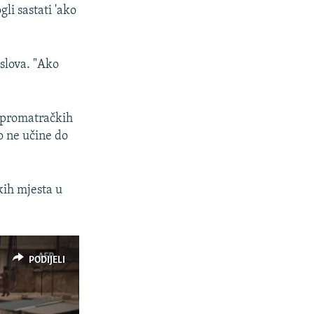
li sastati 'ako
oslova. "Ako
h promatračkih
o ne učine do
ih mjesta u
PODIJELI