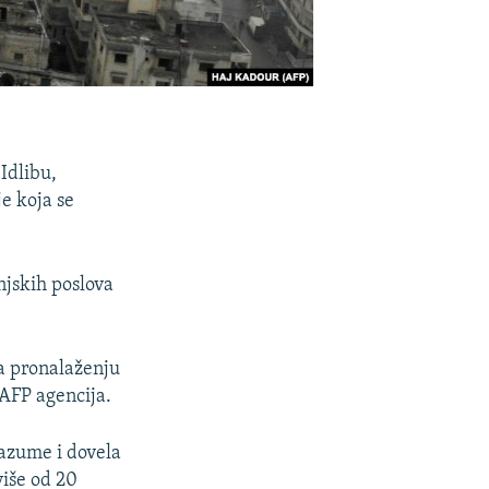
 Idlibu,
e koja se
njskih poslova
na pronalaženju
 AFP agencija.
razume i dovela
više od 20