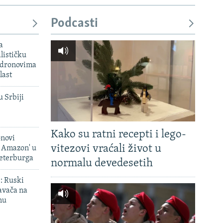
Podcasti
px
širina
a
lističku
 dronovima
last
u Srbiji
Kako su ratni recepti i lego-
onovi
vitezovi vraćali život u
i Amazon' u
Peterburga
normalu devedesetih
': Ruski
avača na
nu