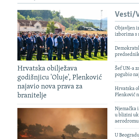
Vesti/V
Objavljen i
izborima s
Demokratski
predsedni
Hrvatska obilježava
Šef UN-a za
pogubio na
godišnjicu 'Oluje', Plenković
najavio nova prava za
Hrvatska ob
branitelje
Plenković n
Njemačka is
u blizini u
aerodromu
U Beogradu