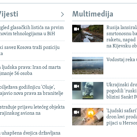
1080p
ijesti
Multimedija
zgled glasačkih listića na prvim
Rusija lansiral
 novim tehnologijama u BiH
smrtonosnu ba
raketu, napad
na Kijevsku ob
 savez Kosova traži poziciju
ka
Vodostaj reka 
 ljudska prava: Iran od marta
jmanje 56 osoba
Ukrajinski dr
ilježava godišnjicu 'Oluje',
pogodili 'rusk
ajavio nova prava za branitelje
blizini Sankt 
tražuje prijavu letećeg objekta
'Ljudski safari
krajinskog aviona na
dron lovi prod
pijaci u Herso
 uhapšena dvojica državljana