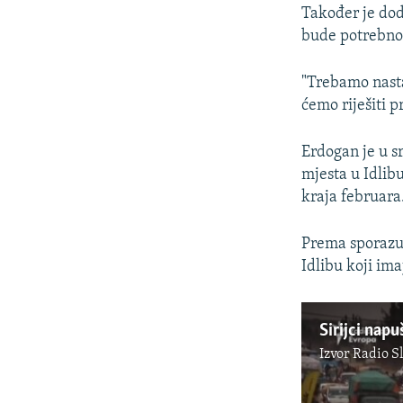
Također je dod
bude potrebno'
"Trebamo nastav
ćemo riješiti 
Erdogan je u s
mjesta u Idlibu
kraja februara
Prema sporazu
Idlibu koji ima
Sirijci napu
Izvor
Radio S