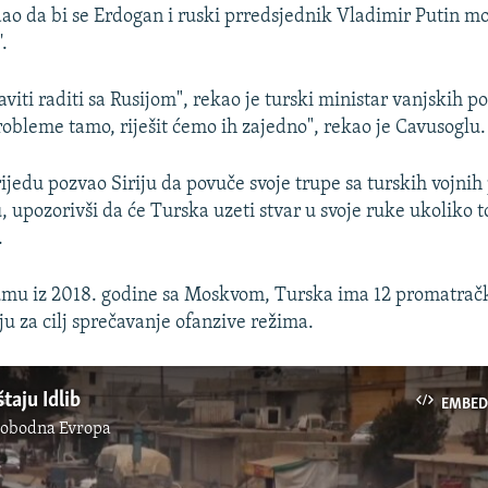
ao da bi se Erdogan i ruski prredsjednik Vladimir Putin mog
.
iti raditi sa Rusijom", rekao je turski ministar vanjskih p
probleme tamo, riješit ćemo ih zajedno", rekao je Cavusoglu.
rijedu pozvao Siriju da povuče svoje trupe sa turskih vojni
, upozorivši da će Turska uzeti stvar u svoje ruke ukoliko t
.
mu iz 2018. godine sa Moskvom, Turska ima 12 promatračk
ju za cilj sprečavanje ofanzive režima.
štaju Idlib
EMBED
lobodna Evropa