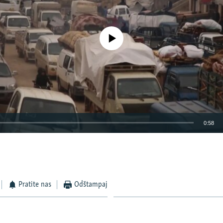
No media source currently available
0:58
EMBED
Pratite nas
Odštampaj
Auto
270p
360p
404p