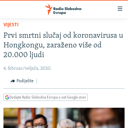
Dostupni
linkovi
Pređite
VIJESTI
na
VIJESTI
Prvi smrtni slučaj od koronavirusa u
glavni
BOSNA I HERCEGOVINA
sadržaj
Hongkongu, zaraženo više od
SRBIJA
Pređite
20.000 ljudi
na
KOSOVO
glavnu
4. februar/veljača, 2020.
CRNA GORA
navigaciju
Pređite
Podijelite
VIZUELNO
na
PODCASTI
VIDEO
pretragu
Dodajte Radio Slobodna Evropa u vaš Google izvor
RAT U UKRAJINI
FOTOGALERIJE
KINA NA BALKANU
INFOGRAFIKE
RSE PRIČE IZ SVIJETA