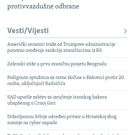
protivvazdušne odbrane
Vesti/Vijesti
Američki senatori traže od Trumpove administracije
ponovno uvođenje sankcija zvaničnicima iz RS
Zelenski stiže u prvu zvaničnu posjetu Beogradu
Podignuta optužnica za ratne zločine u Đakovici protiv 20
osoba, uključujući Radoičića
SAD uputile zahtev za izručenje iranskog hakera
uhapšenog u Crnoj Gori
Državljaninu Srbije određen pritvor u Hrvatskoj zbog
sumnje na cyber napade