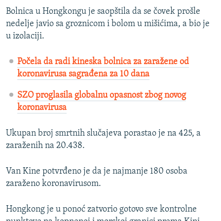
Bolnica u Hongkongu je saopštila da se čovek prošle
nedelje javio sa groznicom i bolom u mišićima, a bio je
u izolaciji.
Počela da radi kineska bolnica za zaražene od
koronavirusa sagrađena za 10 dana
SZO proglasila globalnu opasnost zbog novog
koronavirusa
Ukupan broj smrtnih slučajeva porastao je na 425, a
zaraženih na 20.438.
Van Kine potvrđeno je da je najmanje 180 osoba
zaraženo koronavirusom.
Hongkong je u ponoć zatvorio gotovo sve kontrolne