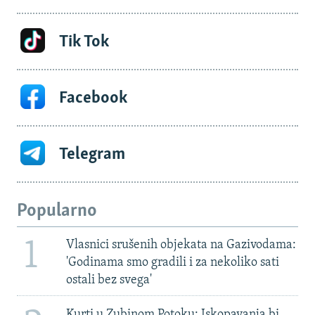
Tik Tok
Facebook
Telegram
Popularno
1
Vlasnici srušenih objekata na Gazivodama:
'Godinama smo gradili i za nekoliko sati
ostali bez svega'
Kurti u Zubinom Potoku: Iskopavanja bi