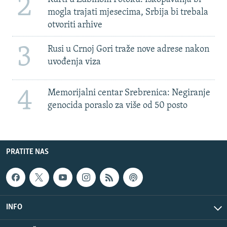
2
mogla trajati mjesecima, Srbija bi trebala
otvoriti arhive
3
Rusi u Crnoj Gori traže nove adrese nakon
uvođenja viza
4
Memorijalni centar Srebrenica: Negiranje
genocida poraslo za više od 50 posto
PRATITE NAS
INFO