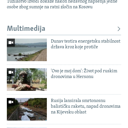
Tužilaštvo izvodi dokaze nakon nedavnog hapšenja jedne
osobe zbog sumnje na ratni zločin na Kosovu
Multimedija
Dunav testira energetsku stabilnost
država kroz koje protiče
'Ovo je moj dom': Život pod ruskim
dronovima u Hersonu
Rusija lansirala smrtonosnu
balističku raketu, napad dronovima
na Kijevsku oblast