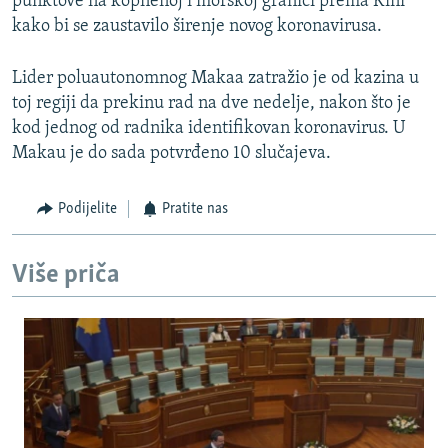
punktove na kopnenoj i morskoj granici prema Kini
kako bi se zaustavilo širenje novog koronavirusa.
Lider poluautonomnog Makaa zatražio je od kazina u
toj regiji da prekinu rad na dve nedelje, nakon što je
kod jednog od radnika identifikovan koronavirus. U
Makau je do sada potvrđeno 10 slučajeva.
Podijelite
Pratite nas
Više priča