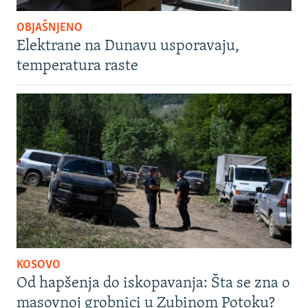
OBJAŠNJENO
Elektrane na Dunavu usporavaju,
temperatura raste
KOSOVO
Od hapšenja do iskopavanja: Šta se zna o
masovnoj grobnici u Zubinom Potoku?