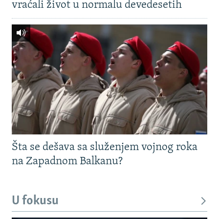
vraćali život u normalu devedesetih
Šta se dešava sa služenjem vojnog roka
na Zapadnom Balkanu?
U fokusu