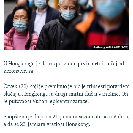
ISPRIČAJ MI
DNEVNO@RSE
SPECIJALI RSE
VIŠE OD NASLOVA
PRATITE NAS
GENOCID U SREBRENICI
POPLAVE I KLIZIŠTA U BIH 2024.
U Hongkongu je danas potvrđen prvi smrtni slučaj od
TV LIBERTY
Sve RFE/RL stranice
koronavirusa.
POST SCRIPTUM
Čovek (39) koji je preminuo je bio je trinaesti potvrđeni
MOJA EVROPA
slučaj u Hongkongu, a drugi smrtni slučaj van Kine. On
je putovao u Vuhan, epicentar zaraze.
TRI DECENIJE OD RATA U BIH
SVE KARTE DEJTONA
Saopšteno je da je on 21. januara vozom otišao u Vuhan,
NASTANAK I RASPAD JUGOSLAVIJE
a da se 23. januara vratio u Hongkong.