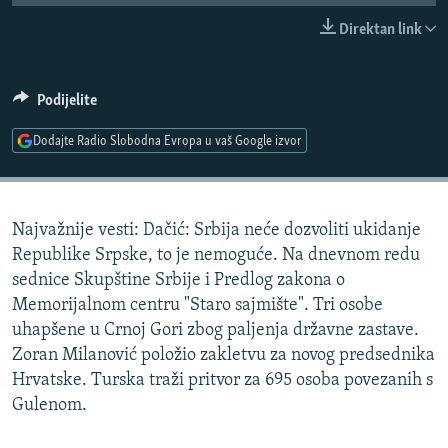
ISPRIČAJ MI
Direktan link
DNEVNO@RSE
SPECIJALI RSE
Podijelite
VIŠE OD NASLOVA
Dodajte Radio Slobodna Evropa u vaš Google izvor
PRATITE NAS
GENOCID U SREBRENICI
POPLAVE I KLIZIŠTA U BIH 2024.
Najvažnije vesti: Dačić: Srbija neće dozvoliti ukidanje
TV LIBERTY
Sve RFE/RL stranice
Republike Srpske, to je nemoguće. Na dnevnom redu
POST SCRIPTUM
sednice Skupštine Srbije i Predlog zakona o
Memorijalnom centru "Staro sajmište". Tri osobe
MOJA EVROPA
uhapšene u Crnoj Gori zbog paljenja državne zastave.
TRI DECENIJE OD RATA U BIH
Zoran Milanović položio zakletvu za novog predsednika
SVE KARTE DEJTONA
Hrvatske. Turska traži pritvor za 695 osoba povezanih s
Gulenom.
NASTANAK I RASPAD JUGOSLAVIJE