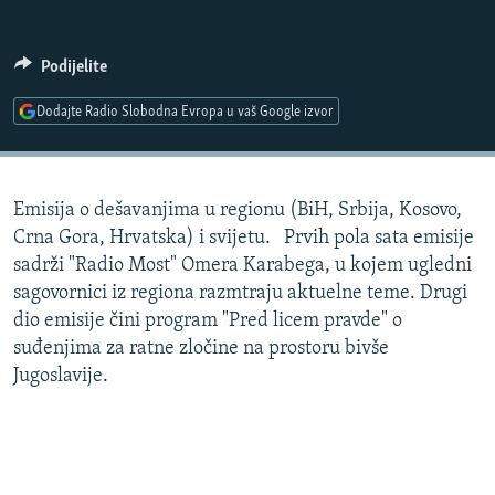
ISPRIČAJ MI
DNEVNO@RSE
Podijelite
SPECIJALI RSE
Dodajte Radio Slobodna Evropa u vaš Google izvor
VIŠE OD NASLOVA
PRATITE NAS
GENOCID U SREBRENICI
Emisija o dešavanjima u regionu (BiH, Srbija, Kosovo,
POPLAVE I KLIZIŠTA U BIH 2024.
Crna Gora, Hrvatska) i svijetu. Prvih pola sata emisije
TV LIBERTY
Sve RFE/RL stranice
sadrži "Radio Most" Omera Karabega, u kojem ugledni
sagovornici iz regiona razmtraju aktuelne teme. Drugi
POST SCRIPTUM
dio emisije čini program "Pred licem pravde" o
MOJA EVROPA
suđenjima za ratne zločine na prostoru bivše
Jugoslavije.
TRI DECENIJE OD RATA U BIH
SVE KARTE DEJTONA
NASTANAK I RASPAD JUGOSLAVIJE