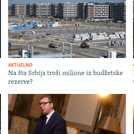
AKTUELNO
Na šta Srbija troši milione iz budžetske
rezerve?