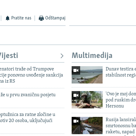
Pratite nas
Odštampaj
ijesti
Multimedija
enatori traže od Trumpove
Dunav testira
cije ponovno uvođenje sankcija
stabilnost reg
ma iz RS
'Ovo je moj dom
iže u prvu zvaničnu posjetu
pod ruskim dr
Hersonu
ptužnica za ratne zločine u
Rusija lansiral
otiv 20 osoba, uključujući
smrtonosnu ba
raketu, napad