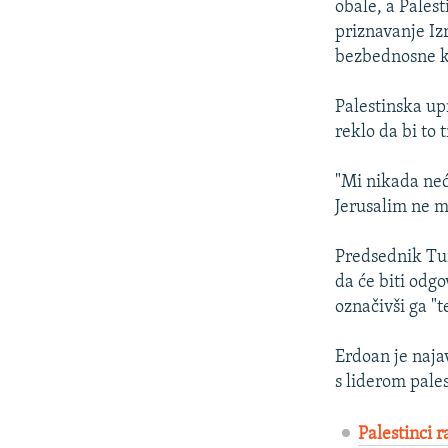
obale, a Palest
priznavanje Iz
bezbednosne k
Palestinska up
reklo da bi to
"Mi nikada neće
Jerusalim ne m
Predsednik Tu
da će biti odgo
označivši ga "
Erdoan je naj
s liderom pal
Palestinci 