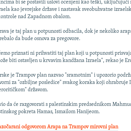
incima bi se postavili uslovi ocenjeni kao teški, uključujući
raela kao jevrejske države i nastavak sveobuhvatne izraels
ontrole nad Zapadnom obalom.
rava je taj plan u potpunosti odbacila, dok je nekoliko ara
 trebalo da bude osnova za pregovore.
mo priznati ni prihvatiti taj plan koji u potpunosti prisvaj
ože biti ostavljen u krvavim kandžana Izraela", rekao je E
rske je Trampov plan nazvao "sramotnim" i upozorio podrž
vorni za "ozbiljne posledice" svakog koraka koji ohrabruje I
teroritičkom" državom.
avio da će razgovorati s palestinskim predsednikom Mahm
estinskog pokreta Hamas, Ismailom Hanijeom.
razočarani odgovorom Arapa na Trampov mirovni plan