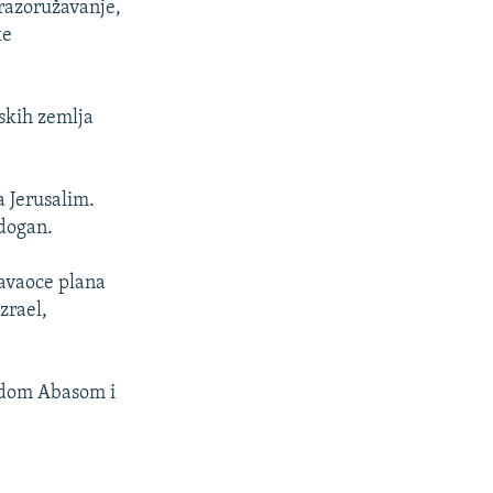
 razoružavanje,
ke
pskih zemlja
a Jerusalim.
rdogan.
avaoce plana
zrael,
udom Abasom i