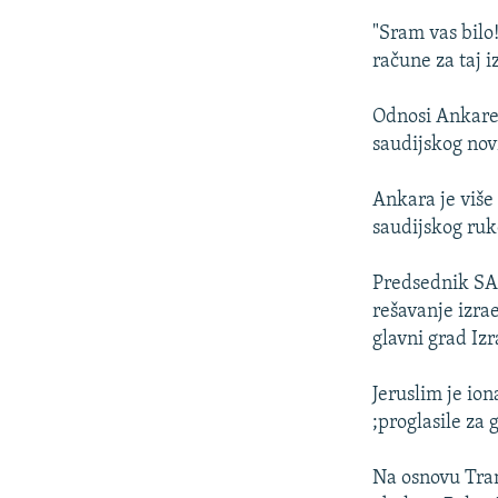
"Sram vas bilo!
račune za taj 
Odnosi Ankare 
saudijskog nov
Ankara je više
saudijskog ruk
Predsednik SAD
rešavanje izra
glavni grad Izr
Jeruslim je io
;proglasile za
Na osnovu Tram