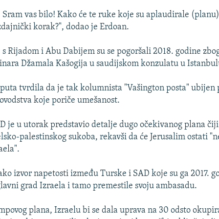
 Sram vas bilo! Kako će te ruke koje su aplaudirale (planu)
izdajnički korak?", dodao je Erdoan.
s Rijadom i Abu Dabijem su se pogoršali 2018. godine zbog
inara Džamala Kašogija u saudijskom konzulatu u Istanbul
 puta tvrdila da je tak kolumnista "Vašington posta" ubijen
ovodstva koje poriče umešanost.
 je u utorak predstavio detalje dugo očekivanog plana čiji j
elsko-palestinskog sukoba, rekavši da će Jerusalim ostati "
aela".
nako izvor napetosti između Turske i SAD koje su ga 2017. g
 glavni grad Izraela i tamo premestile svoju ambasadu.
povog plana, Izraelu bi se dala uprava na 30 odsto okup