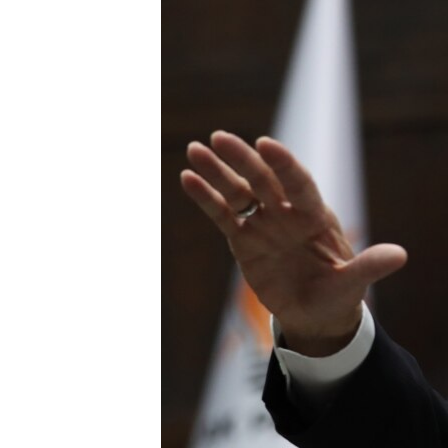
ISPRIČAJ MI
DNEVNO@RSE
SPECIJALI RSE
VIŠE OD NASLOVA
GENOCID U SREBRENICI
POPLAVE I KLIZIŠTA U BIH 2024.
TV LIBERTY
POST SCRIPTUM
MOJA EVROPA
TRI DECENIJE OD RATA U BIH
SVE KARTE DEJTONA
NASTANAK I RASPAD JUGOSLAVIJE