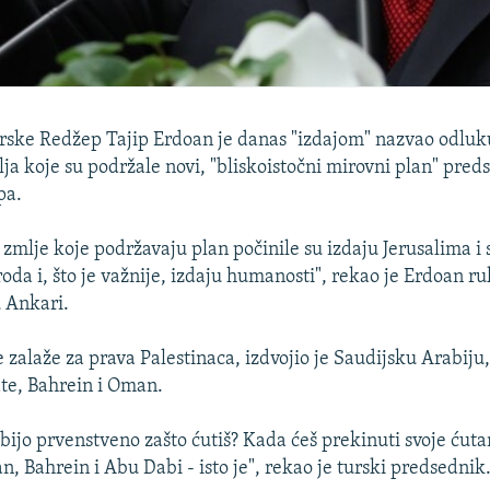
rske Redžep Tajip Erdoan je danas "izdajom" nazvao odluk
ja koje su podržale novi, "bliskoistočni mirovni plan" pre
pa.
zmlje koje podržavaju plan počinile su izdaju Jerusalima i 
oda i, što je važnije, izdaju humanosti", rekao je Erdoan r
u Ankari.
e zalaže za prava Palestinaca, izdvojio je Saudijsku Arabiju
te, Bahrein i Oman.
bijo prvenstveno zašto ćutiš? Kada ćeš prekinuti svoje ćut
, Bahrein i Abu Dabi - isto je", rekao je turski predsednik