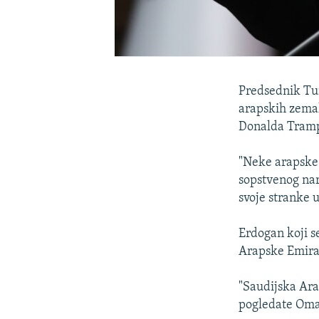
Predsednik Tu
arapskih zemal
Donalda Tram
"Neke arapske 
sopstvenog nar
svoje stranke 
Erdogan koji s
Arapske Emira
"Saudijska Ara
pogledate Oman