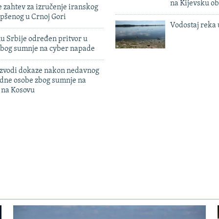
na Kijevsku ob
 zahtev za izručenje iranskog
pšenog u Crnoj Gori
Vodostaj reka 
u Srbije određen pritvor u
zbog sumnje na cyber napade
 izvodi dokaze nakon nedavnog
edne osobe zbog sumnje na
n na Kosovu