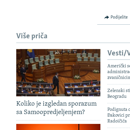
Podijelite
Više priča
Vesti/V
Američki s
administra
zvaničnici
Zelenski st
Beogradu
Koliko je izgledan sporazum
Podignuta o
sa Samoopredjeljenjem?
Đakovici pr
Radoičića