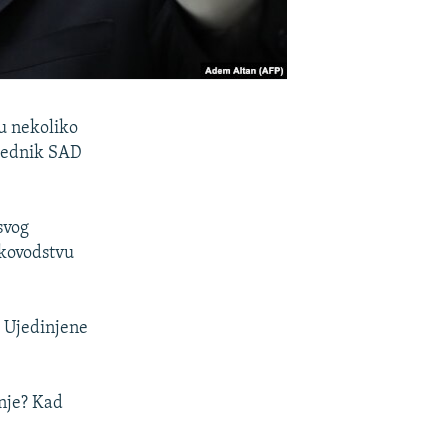
u nekoliko
dsednik SAD
svog
ukovodstvu
, Ujedinjene
anje? Kad
.