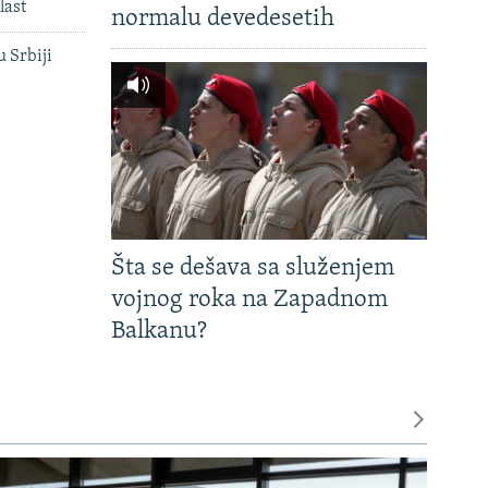
last
normalu devedesetih
u Srbiji
Šta se dešava sa služenjem
vojnog roka na Zapadnom
Balkanu?