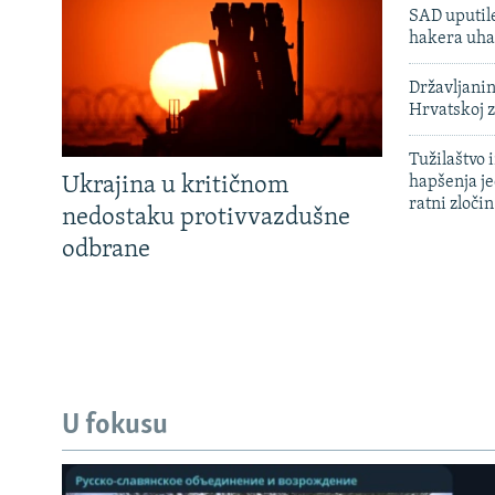
SAD uputile
hakera uha
Državljanin
Hrvatskoj 
Tužilaštvo
Ukrajina u kritičnom
hapšenja j
ratni zloči
nedostaku protivvazdušne
odbrane
U fokusu