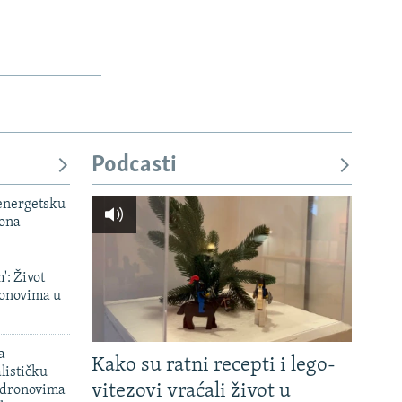
Podcasti
 energetsku
iona
': Život
onovima u
a
Kako su ratni recepti i lego-
lističku
vitezovi vraćali život u
 dronovima