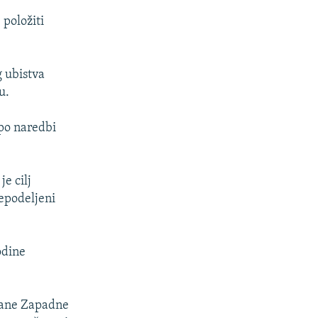
 položiti
 ubistva
u.
 po naredbi
e cilj
nepodeljeni
odine
irane Zapadne