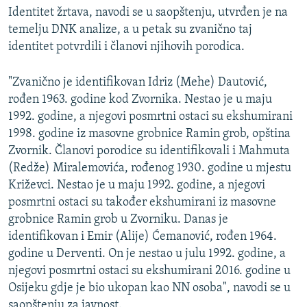
Identitet žrtava, navodi se u saopštenju, utvrđen je na
temelju DNK analize, a u petak su zvanično taj
identitet potvrdili i članovi njihovih porodica.
"Zvanično je identifikovan Idriz (Mehe) Dautović,
rođen 1963. godine kod Zvornika. Nestao je u maju
1992. godine, a njegovi posmrtni ostaci su ekshumirani
1998. godine iz masovne grobnice Ramin grob, opština
Zvornik. Članovi porodice su identifikovali i Mahmuta
(Redže) Miralemovića, rođenog 1930. godine u mjestu
Križevci. Nestao je u maju 1992. godine, a njegovi
posmrtni ostaci su također ekshumirani iz masovne
grobnice Ramin grob u Zvorniku. Danas je
identifikovan i Emir (Alije) Ćemanović, rođen 1964.
godine u Derventi. On je nestao u julu 1992. godine, a
njegovi posmrtni ostaci su ekshumirani 2016. godine u
Osijeku gdje je bio ukopan kao NN osoba", navodi se u
saopštenju za javnost.