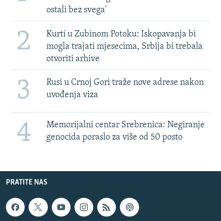
ostali bez svega'
2
Kurti u Zubinom Potoku: Iskopavanja bi
mogla trajati mjesecima, Srbija bi trebala
otvoriti arhive
3
Rusi u Crnoj Gori traže nove adrese nakon
uvođenja viza
4
Memorijalni centar Srebrenica: Negiranje
genocida poraslo za više od 50 posto
PRATITE NAS