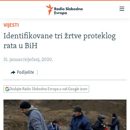
Dostupni
linkovi
Pređite
VIJESTI
na
VIJESTI
Identifikovane tri žrtve proteklog
glavni
BOSNA I HERCEGOVINA
sadržaj
rata u BiH
SRBIJA
Pređite
na
31. januar/siječanj, 2020.
KOSOVO
glavnu
CRNA GORA
Podijelite
navigaciju
Pređite
VIZUELNO
na
Dodajte Radio Slobodna Evropa u vaš Google izvor
PODCASTI
VIDEO
pretragu
RAT U UKRAJINI
FOTOGALERIJE
KINA NA BALKANU
INFOGRAFIKE
RSE PRIČE IZ SVIJETA