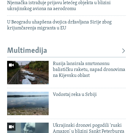
Njemačka istražuje prijavu letećeg objekta u blizini
ukrajinskog aviona na aerodromu
U Beogradu uhapšena dvojica državljana Sirije zbog
krijumčarenja migranta u EU
Multimedija
Rusija lansirala smrtonosnu
balističku raketu, napad dronovima
na Kijevsku oblast
Vodostaj reka u Srbiji
Ukrajinski dronovi pogodili 'ruski
Amazon' u blizini Sankt Peterburga