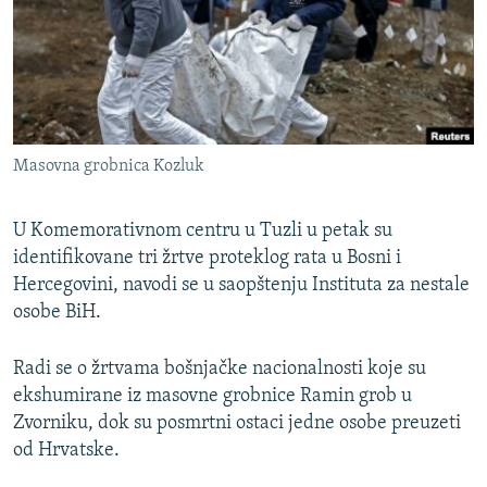
ISPRIČAJ MI
DNEVNO@RSE
SPECIJALI RSE
VIŠE OD NASLOVA
PRATITE NAS
Masovna grobnica Kozluk
GENOCID U SREBRENICI
POPLAVE I KLIZIŠTA U BIH 2024.
U Komemorativnom centru u Tuzli u petak su
TV LIBERTY
identifikovane tri žrtve proteklog rata u Bosni i
Sve RFE/RL stranice
Hercegovini, navodi se u saopštenju Instituta za nestale
POST SCRIPTUM
osobe BiH.
MOJA EVROPA
Radi se o žrtvama bošnjačke nacionalnosti koje su
TRI DECENIJE OD RATA U BIH
ekshumirane iz masovne grobnice Ramin grob u
SVE KARTE DEJTONA
Zvorniku, dok su posmrtni ostaci jedne osobe preuzeti
od Hrvatske.
NASTANAK I RASPAD JUGOSLAVIJE