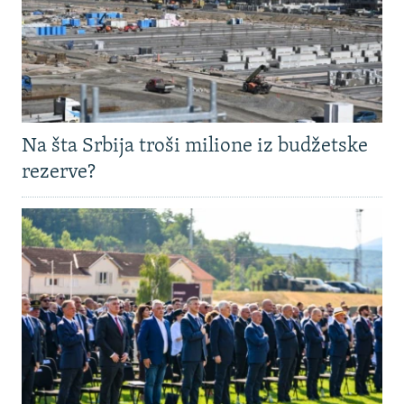
Na šta Srbija troši milione iz budžetske
rezerve?