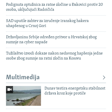
Podignuta optužnica za ratne zločine u Đakovici protiv 20
osoba, uključujući Radoičića
SAD uputile zahtev za izručenje iranskog hakera
uhapšenog u Crnoj Gori
Državljaninu Srbije određen pritvor u Hrvatskoj zbog
sumnje na cyber napade
Tužilaštvo izvodi dokaze nakon nedavnog hapšenja jedne
osobe zbog sumnje na ratni zločin na Kosovu
Multimedija
Dunav testira energetsku stabilnost
država kroz koje protiče