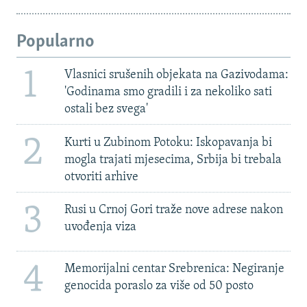
Popularno
1
Vlasnici srušenih objekata na Gazivodama:
'Godinama smo gradili i za nekoliko sati
ostali bez svega'
2
Kurti u Zubinom Potoku: Iskopavanja bi
mogla trajati mjesecima, Srbija bi trebala
otvoriti arhive
3
Rusi u Crnoj Gori traže nove adrese nakon
uvođenja viza
4
Memorijalni centar Srebrenica: Negiranje
genocida poraslo za više od 50 posto