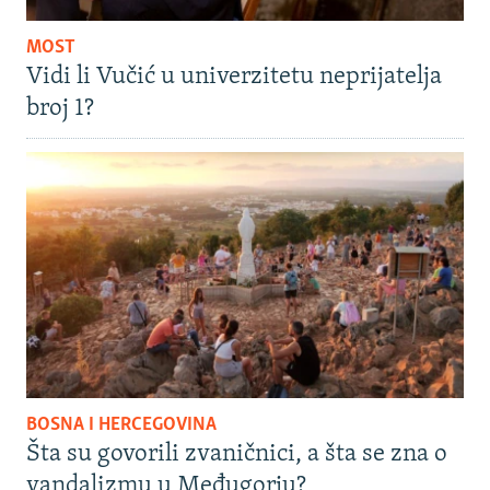
MOST
Vidi li Vučić u univerzitetu neprijatelja
broj 1?
BOSNA I HERCEGOVINA
Šta su govorili zvaničnici, a šta se zna o
vandalizmu u Međugorju?