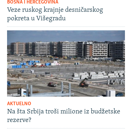
BOSNA I HERCEGOVINA
Veze ruskog krajnje desničarskog
pokreta u Višegradu
AKTUELNO
Na šta Srbija troši milione iz budžetske
rezerve?