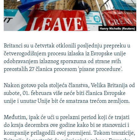
ISPRIČAJ MI
DNEVNO@RSE
SPECIJALI RSE
VIŠE OD NASLOVA
PRATITE NAS
Britanci su u četvrtak otklonili posljednju prepreku u
GENOCID U SREBRENICI
četverogodišnjem procesu izlaska iz Evropske unije
odobravanjem izlaznog sporazuma od strane svih
POPLAVE I KLIZIŠTA U BIH 2024.
preostalih 27 članica procesom 'pisane procedure'.
TV LIBERTY
Sve RFE/RL stranice
POST SCRIPTUM
Nakon gotovo pola stoljeća članstva, Velika Britanija od
subote, 01. februara više neće biti članica Evropske
MOJA EVROPA
unije i unutar Unije bit će smatrana trećom zemljom.
TRI DECENIJE OD RATA U BIH
Međutim, ipak će ući u prelazni period koji će trajati
SVE KARTE DEJTONA
do kraja decembra ove godine kako bi se stanovnici i
NASTANAK I RASPAD JUGOSLAVIJE
kompanije prilagodili ovoj promijeni. Tokom tranzicije,