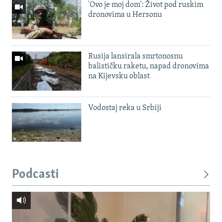
'Ovo je moj dom': Život pod ruskim
dronovima u Hersonu
Rusija lansirala smrtonosnu
balističku raketu, napad dronovima
na Kijevsku oblast
Vodostaj reka u Srbiji
Podcasti