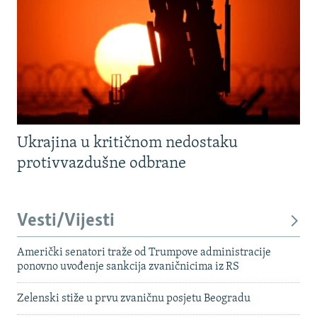
Ukrajina u kritičnom nedostaku
protivvazdušne odbrane
Vesti/Vijesti
Američki senatori traže od Trumpove administracije
ponovno uvođenje sankcija zvaničnicima iz RS
Zelenski stiže u prvu zvaničnu posjetu Beogradu