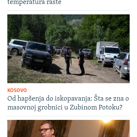
temperatura raste
KOSOVO
Od hapšenja do iskopavanja: Šta se zna o
masovnoj grobnici u Zubinom Potoku?