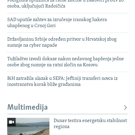
Podignuta optužnica za ratne zločine u Đakovici protiv 20
osoba, uključujući Radoičića
SAD uputile zahtev za izručenje iranskog hakera
uhapšenog u Crnoj Gori
Državljaninu Srbije određen pritvor u Hrvatskoj zbog
sumnje na cyber napade
Tužilaštvo izvodi dokaze nakon nedavnog hapšenja jedne
osobe zbog sumnje na ratni zločin na Kosovu
BiH zatražila ulazak u SEPA: Jeftiniji transferi novca iz
inostranstva korak bliže građanima
Multimedija
Dunav testira energetsku stabilnost
regiona