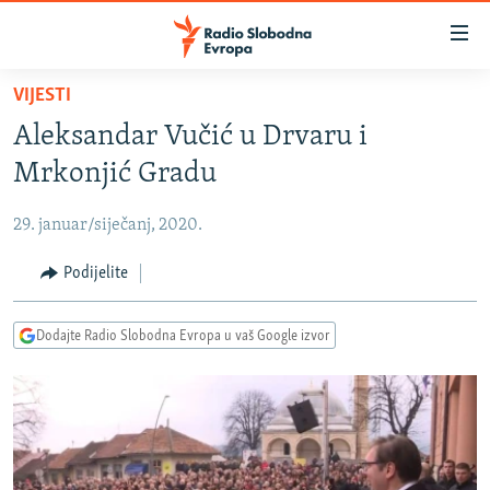
Dostupni
linkovi
Pređite
VIJESTI
na
VIJESTI
Aleksandar Vučić u Drvaru i
glavni
BOSNA I HERCEGOVINA
sadržaj
Mrkonjić Gradu
SRBIJA
Pređite
na
29. januar/siječanj, 2020.
KOSOVO
glavnu
CRNA GORA
Podijelite
navigaciju
Pređite
VIZUELNO
na
Dodajte Radio Slobodna Evropa u vaš Google izvor
PODCASTI
VIDEO
pretragu
RAT U UKRAJINI
FOTOGALERIJE
KINA NA BALKANU
INFOGRAFIKE
RSE PRIČE IZ SVIJETA