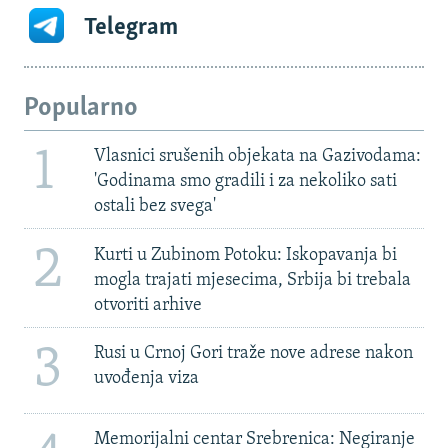
Telegram
Popularno
1
Vlasnici srušenih objekata na Gazivodama:
'Godinama smo gradili i za nekoliko sati
ostali bez svega'
2
Kurti u Zubinom Potoku: Iskopavanja bi
mogla trajati mjesecima, Srbija bi trebala
otvoriti arhive
3
Rusi u Crnoj Gori traže nove adrese nakon
uvođenja viza
Memorijalni centar Srebrenica: Negiranje