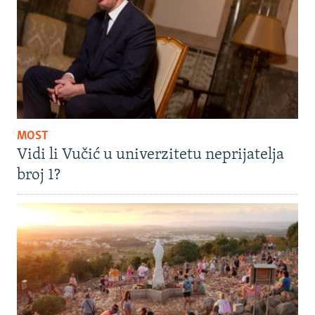
MOST
Vidi li Vučić u univerzitetu neprijatelja
broj 1?