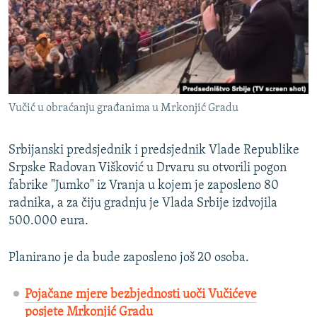
ISPRIČAJ MI
DNEVNO@RSE
SPECIJALI RSE
VIŠE OD NASLOVA
PRATITE NAS
Vučić u obraćanju građanima u Mrkonjić Gradu
GENOCID U SREBRENICI
POPLAVE I KLIZIŠTA U BIH 2024.
Srbijanski predsjednik i predsjednik Vlade Republike
TV LIBERTY
Srpske Radovan Višković u Drvaru su otvorili pogon
Sve RFE/RL stranice
fabrike "Jumko" iz Vranja u kojem je zaposleno 80
POST SCRIPTUM
radnika, a za čiju gradnju je Vlada Srbije izdvojila
MOJA EVROPA
500.000 eura.
TRI DECENIJE OD RATA U BIH
Planirano je da bude zaposleno još 20 osoba.
SVE KARTE DEJTONA
NASTANAK I RASPAD JUGOSLAVIJE
Pojačane mjere bezbjednosti uoči Vučićeve
posjete Mrkonjić Gradu