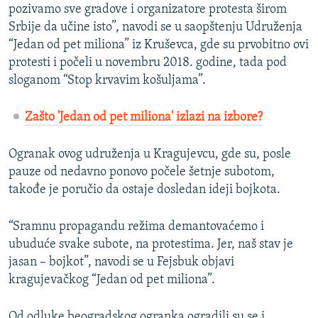
pozivamo sve gradove i organizatore protesta širom
Srbije da učine isto”, navodi se u saopštenju Udruženja
“Jedan od pet miliona” iz Kruševca, gde su prvobitno ovi
protesti i počeli u novembru 2018. godine, tada pod
sloganom “Stop krvavim košuljama”.
Zašto 'Jedan od pet miliona' izlazi na izbore?
Ogranak ovog udruženja u Kragujevcu, gde su, posle
pauze od nedavno ponovo počele šetnje subotom,
takođe je poručio da ostaje dosledan ideji bojkota.
“Sramnu propagandu režima demantovaćemo i
ubuduće svake subote, na protestima. Jer, naš stav je
jasan – bojkot”, navodi se u Fejsbuk objavi
kragujevačkog “Jedan od pet miliona”.
Od odluke beogradskog ogranka ogradili su se i