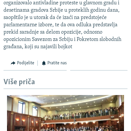
organizovalo antivladine proteste u glavnom gradu i
desetinama gradova Srbije u proteklih godinu dana,
saopštilo je u utorak da će izaći na predstojeće
parlamentarne izbore, te da ova odluka predstavlja
prekid saradnje sa delom opozicije, odnosno
opozicionim Savezom za Srbiju i Pokretom slobodnih
građana, koji su najavili bojkot
Podijelite
Pratite nas
Više priča