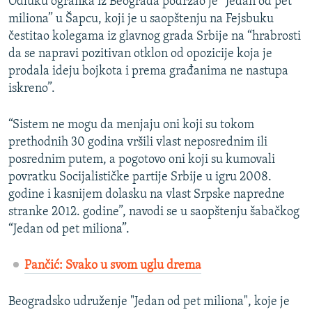
Odluku ogranka iz Beograda podržao je “Jedan od pet
miliona” u Šapcu, koji je u saopštenju na Fejsbuku
Auto
270p
360p
404p
404p
čestitao kolegama iz glavnog grada Srbije na “hrabrosti
1080p
da se napravi pozitivan otklon od opozicije koja je
1080p
prodala ideju bojkota i prema građanima ne nastupa
iskreno”.
“Sistem ne mogu da menjaju oni koji su tokom
prethodnih 30 godina vršili vlast neposrednim ili
posrednim putem, a pogotovo oni koji su kumovali
povratku Socijalističke partije Srbije u igru 2008.
godine i kasnijem dolasku na vlast Srpske napredne
stranke 2012. godine”, navodi se u saopštenju šabačkog
“Jedan od pet miliona”.
Pančić: Svako u svom uglu drema
Beogradsko udruženje "Jedan od pet miliona", koje je