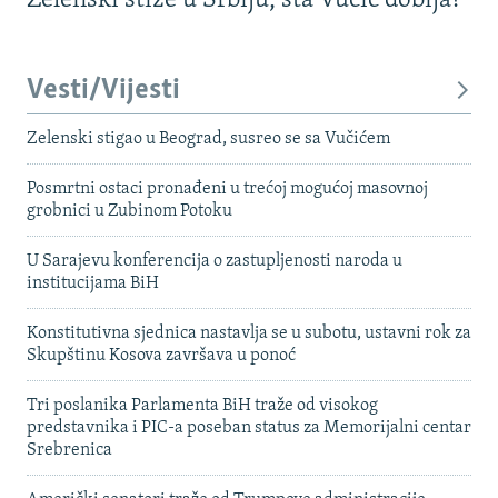
Zelenski stiže u Srbiju, šta Vučić dobija?
Vesti/Vijesti
Zelenski stigao u Beograd, susreo se sa Vučićem
Posmrtni ostaci pronađeni u trećoj mogućoj masovnoj
grobnici u Zubinom Potoku
U Sarajevu konferencija o zastupljenosti naroda u
institucijama BiH
Konstitutivna sjednica nastavlja se u subotu, ustavni rok za
Skupštinu Kosova završava u ponoć
Tri poslanika Parlamenta BiH traže od visokog
predstavnika i PIC-a poseban status za Memorijalni centar
Srebrenica