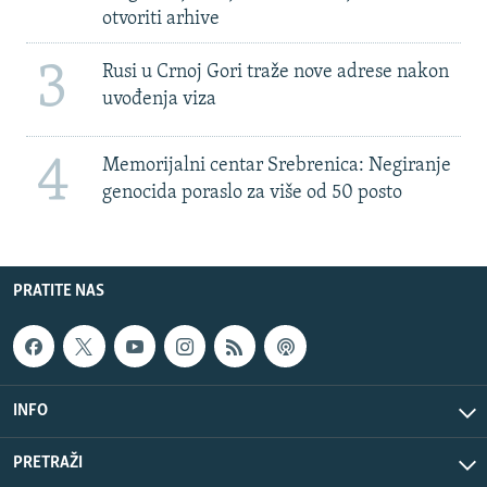
otvoriti arhive
3
Rusi u Crnoj Gori traže nove adrese nakon
uvođenja viza
4
Memorijalni centar Srebrenica: Negiranje
genocida poraslo za više od 50 posto
PRATITE NAS
INFO
PRETRAŽI