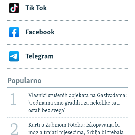
Tik Tok
Facebook
Telegram
Popularno
1
Vlasnici srušenih objekata na Gazivodama:
'Godinama smo gradili i za nekoliko sati
ostali bez svega'
2
Kurti u Zubinom Potoku: Iskopavanja bi
mogla trajati mjesecima, Srbija bi trebala