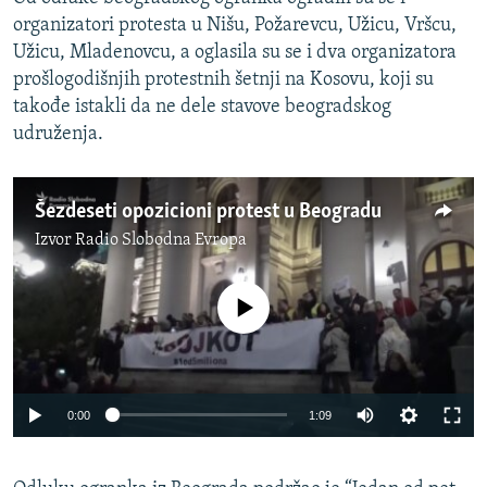
organizatori protesta u Nišu, Požarevcu, Užicu, Vršcu,
Užicu, Mladenovcu, a oglasila su se i dva organizatora
prošlogodišnjih protestnih šetnji na Kosovu, koji su
takođe istakli da ne dele stavove beogradskog
udruženja.
Šezdeseti opozicioni protest u Beogradu
Izvor
Radio Slobodna Evropa
No media source currently available
Auto
0:00
1:09
270p
360p