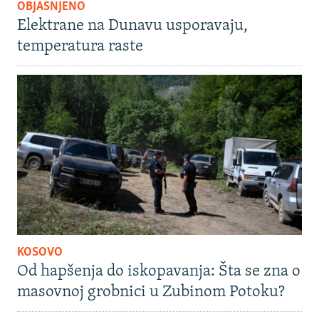
OBJAŠNJENO
Elektrane na Dunavu usporavaju,
temperatura raste
KOSOVO
Od hapšenja do iskopavanja: Šta se zna o
masovnoj grobnici u Zubinom Potoku?