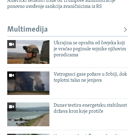
Američki senatori traže od Trumpove administracije
ponovno uvođenje sankcija zvaničnicima iz RS
Multimedija
Ukrajina se oprašta od čovjeka koji
je vraćao poginule vojnike njihovim
porodicama
Vatrogasci gase požare u Srbiji, dok
toplotni talas ne jenjava
Dunav testira energetsku stabilnost
država kroz koje protiče