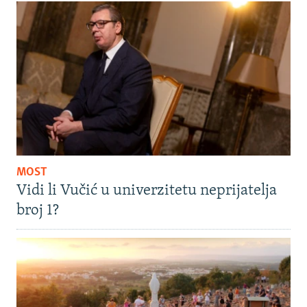
MOST
Vidi li Vučić u univerzitetu neprijatelja
broj 1?