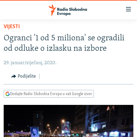
Dostupni
linkovi
Pređite
VIJESTI
na
VIJESTI
Ogranci '1 od 5 miliona' se ogradili
glavni
BOSNA I HERCEGOVINA
sadržaj
od odluke o izlasku na izbore
SRBIJA
Pređite
na
29. januar/siječanj, 2020.
KOSOVO
glavnu
CRNA GORA
Podijelite
navigaciju
Pređite
VIZUELNO
na
Dodajte Radio Slobodna Evropa u vaš Google izvor
PODCASTI
VIDEO
pretragu
RAT U UKRAJINI
FOTOGALERIJE
KINA NA BALKANU
INFOGRAFIKE
RSE PRIČE IZ SVIJETA