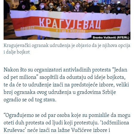
ISPRIČAJ MI
DNEVNO@RSE
SPECIJALI RSE
VIŠE OD NASLOVA
PRATITE NAS
Kragujevački ogranak udruženja je objavio da je njihova opcija
GENOCID U SREBRENICI
i dalje bojkot
POPLAVE I KLIZIŠTA U BIH 2024.
Nakon što su organizatori antivladinih protesta “Jedan
TV LIBERTY
Sve RFE/RL stranice
od pet miliona” saopštili da odustaju od ideje bojkota,
POST SCRIPTUM
te da će to udruženje izaći na predstojeće izbore, veliki
MOJA EVROPA
broj ogranaka ovog udruženja u gradovima Srbije
ogradio se od tog stava.
TRI DECENIJE OD RATA U BIH
SVE KARTE DEJTONA
“Ograđujemo se od par osoba koje su pomislile da mogu
oteti duh protesta od ljudi koji protestuju. ‘1od5miliona
NASTANAK I RASPAD JUGOSLAVIJE
Kruševac’ neće izaći na lažne Vučićeve izbore i