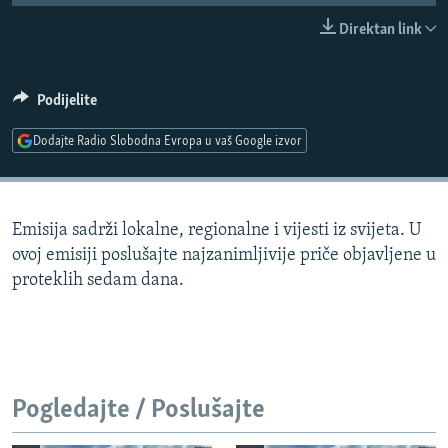
ISPRIČAJ MI
Direktan link
DNEVNO@RSE
SPECIJALI RSE
Podijelite
VIŠE OD NASLOVA
Dodajte Radio Slobodna Evropa u vaš Google izvor
PRATITE NAS
GENOCID U SREBRENICI
POPLAVE I KLIZIŠTA U BIH 2024.
Emisija sadrži lokalne, regionalne i vijesti iz svijeta. U
TV LIBERTY
Sve RFE/RL stranice
ovoj emisiji poslušajte najzanimljivije priče objavljene u
POST SCRIPTUM
proteklih sedam dana.
MOJA EVROPA
TRI DECENIJE OD RATA U BIH
SVE KARTE DEJTONA
Pogledajte / Poslušajte
NASTANAK I RASPAD JUGOSLAVIJE