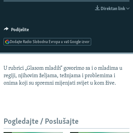
ISPRIČAJ MI
Direktan link
DNEVNO@RSE
SPECIJALI RSE
Podijelite
VIŠE OD NASLOVA
Dodajte Radio Slobodna Evropa u vaš Google izvor
PRATITE NAS
GENOCID U SREBRENICI
POPLAVE I KLIZIŠTA U BIH 2024.
U rubrici „Glasom mladih“ govorimo sa i o mladima u
TV LIBERTY
Sve RFE/RL stranice
regiji, njihovim željama, težnjama i problemima i
POST SCRIPTUM
onima koji su spremni mijenjati svijet u kom žive.
MOJA EVROPA
TRI DECENIJE OD RATA U BIH
SVE KARTE DEJTONA
Pogledajte / Poslušajte
NASTANAK I RASPAD JUGOSLAVIJE