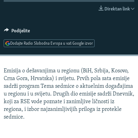
ISPRIČAJ MI
Direktan link
DNEVNO@RSE
SPECIJALI RSE
Podijelite
VIŠE OD NASLOVA
Dodajte Radio Slobodna Evropa u vaš Google izvor
PRATITE NAS
GENOCID U SREBRENICI
POPLAVE I KLIZIŠTA U BIH 2024.
Emisija o dešavanjima u regionu (BiH, Srbija, Kosovo,
TV LIBERTY
Sve RFE/RL stranice
Crna Gora, Hrvatska) i svijetu. Prvih pola sata emisije
POST SCRIPTUM
sadrži program Tema sedmice o aktuelnim događajima
u regionu i u svijetu. Drugih dio emisije sadrži Dnevnik,
MOJA EVROPA
koji za RSE vode poznate i zanimljive ličnosti iz
TRI DECENIJE OD RATA U BIH
regiona, i izbor najzanimljivijih priloga iz protekle
SVE KARTE DEJTONA
sedmice.
NASTANAK I RASPAD JUGOSLAVIJE