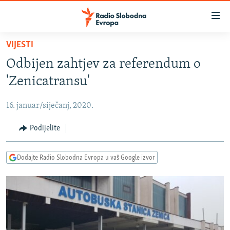
Dostupni
linkovi
Pređite
VIJESTI
na
VIJESTI
Odbijen zahtjev za referendum o
glavni
BOSNA I HERCEGOVINA
sadržaj
'Zenicatransu'
SRBIJA
Pređite
na
16. januar/siječanj, 2020.
KOSOVO
glavnu
CRNA GORA
Podijelite
navigaciju
Pređite
VIZUELNO
na
Dodajte Radio Slobodna Evropa u vaš Google izvor
PODCASTI
VIDEO
pretragu
RAT U UKRAJINI
FOTOGALERIJE
KINA NA BALKANU
INFOGRAFIKE
RSE PRIČE IZ SVIJETA