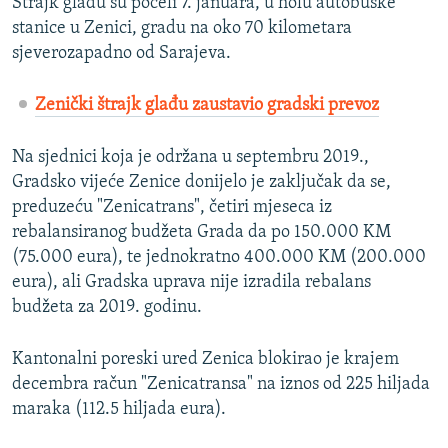
Štrajk glađu su počeli 7. januara, u holu autobuske
stanice u Zenici, gradu na oko 70 kilometara
sjeverozapadno od Sarajeva.
Zenički štrajk glađu zaustavio gradski prevoz
Na sjednici koja je održana u septembru 2019.,
Gradsko vijeće Zenice donijelo je zaključak da se,
preduzeću "Zenicatrans", četiri mjeseca iz
rebalansiranog budžeta Grada da po 150.000 KM
(75.000 eura), te jednokratno 400.000 KM (200.000
eura), ali Gradska uprava nije izradila rebalans
budžeta za 2019. godinu.
Kantonalni poreski ured Zenica blokirao je krajem
decembra račun "Zenicatransa" na iznos od 225 hiljada
maraka (112.5 hiljada eura).