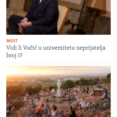
MOST
Vidi li Vučić u univerzitetu neprijatelja
broj 1?