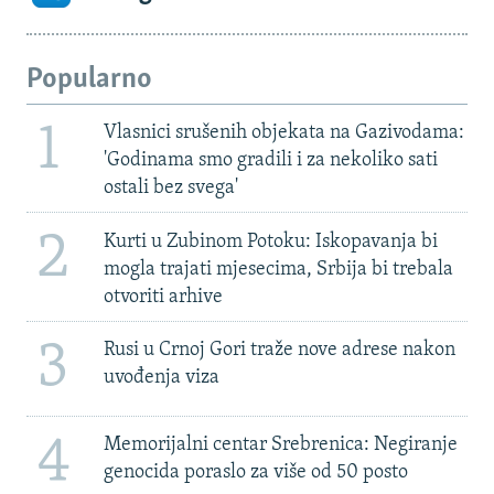
Popularno
1
Vlasnici srušenih objekata na Gazivodama:
'Godinama smo gradili i za nekoliko sati
ostali bez svega'
2
Kurti u Zubinom Potoku: Iskopavanja bi
mogla trajati mjesecima, Srbija bi trebala
otvoriti arhive
3
Rusi u Crnoj Gori traže nove adrese nakon
uvođenja viza
4
Memorijalni centar Srebrenica: Negiranje
genocida poraslo za više od 50 posto