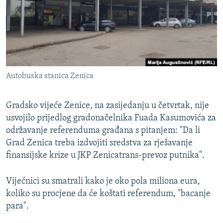
ISPRIČAJ MI
DNEVNO@RSE
SPECIJALI RSE
VIŠE OD NASLOVA
PRATITE NAS
Autobuska stanica Zenica
GENOCID U SREBRENICI
POPLAVE I KLIZIŠTA U BIH 2024.
Gradsko vijeće Zenice, na zasijedanju u četvrtak, nije
TV LIBERTY
usvojilo prijedlog gradonačelnika Fuada Kasumovića za
Sve RFE/RL stranice
održavanje referenduma građana s pitanjem: "Da li
POST SCRIPTUM
Grad Zenica treba izdvojiti sredstva za rješavanje
MOJA EVROPA
finansijske krize u JKP Zenicatrans-prevoz putnika".
TRI DECENIJE OD RATA U BIH
Vijećnici su smatrali kako je oko pola miliona eura,
SVE KARTE DEJTONA
koliko su procjene da će koštati referendum, "bacanje
para".
NASTANAK I RASPAD JUGOSLAVIJE