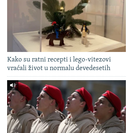
Kako su ratni recepti i lego-vitezovi
vraćali život u normalu devedesetih