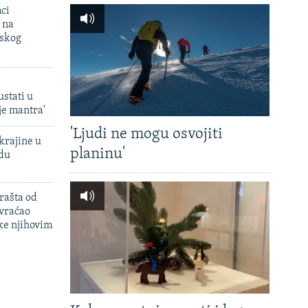
mci
 na
uskog
ustati u
je mantra'
'Ljudi ne mogu osvojiti
krajine u
planinu'
adu
rašta od
 vraćao
ke njihovim