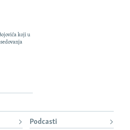
ojovića koji u
osedovanja
Podcasti