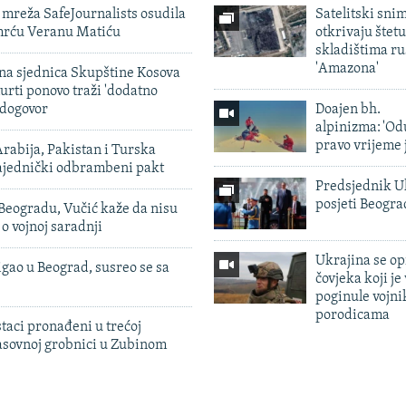
mreža SafeJournalists osudila
Satelitski sni
smrću Veranu Matiću
otkrivaju štetu
skladištima r
'Amazona'
vna sjednica Skupštine Kosova
urti ponovo traži 'dodatno
 dogovor
Doajen bh.
alpinizma: 'Od
pravo vrijeme 
rabija, Pakistan i Turska
zajednički odbrambeni pakt
Predsjednik U
posjeti Beogr
Beogradu, Vučić kaže da nisu
 o vojnoj saradnji
Ukrajina se op
igao u Beograd, susreo se sa
čovjeka koji je
poginule vojni
porodicama
taci pronađeni u trećoj
sovnoj grobnici u Zubinom