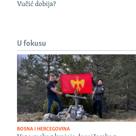
Vučić dobija?
U fokusu
BOSNA I HERCEGOVINA