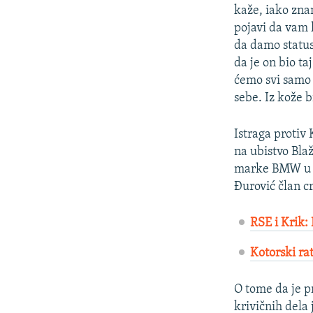
kaže, iako zna
pojavi da vam 
da damo status
da je on bio ta
ćemo svi samo d
sebe. Iz kože b
Istraga protiv
na ubistvo Bla
marke BMW u b
Đurović član c
RSE i Krik: 
Kotorski ra
O tome da je p
krivičnih dela