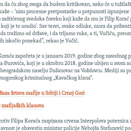
m da ću zbog ovoga da budem kritikovan, neko će u tužilaš
kaže – ‘nisu procesne pretpostavke u potpunosti ispunjen
 zaštićenog svedoka čoveku koji kaže da mu je Filip Korać p
j koji je to uradio’. Sav teret, svake odluke, mora da prihvat
a tražimo od države, i da trljamo ruke, a ti, Vučiću, preuz
ih iskočio ponekad”, rekao je Vučić.
 Koraća započeta je u januaru 2019. godine zbog navodnog 
ža Đurovića, koji je u oktobru 2018. godine ubijen u svom 
eogradskom naselju Dušanovac na Voždovcu. Mediji su pre
rnogorskog kriminalnog „Kavačkog klana“.
Baza žrtava mafije u Srbiji i Crnoj Gori
t mafijaških klanova
rotiv Filipa Koraća raspisana crvena Interpolova poternic
 javnost je obavestio ministar policije Nebojša Stefanović 