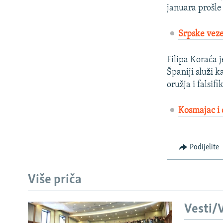
januara prošle
Srpske veze
Filipa Koraća j
Španiji služi 
oružja i falsif
Kosmajac i 
Podijelite
Više priča
Vesti/V