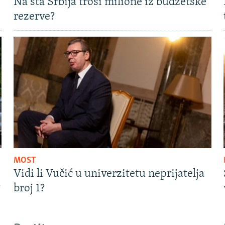
Na šta Srbija troši milione iz budžetske
rezerve?
MOST
Vidi li Vučić u univerzitetu neprijatelja
?
broj 1?