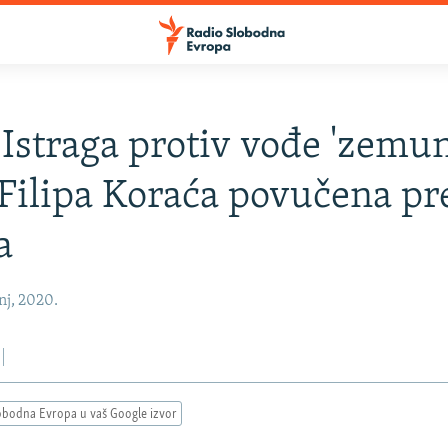
 Istraga protiv vođe 'zemu
 Filipa Koraća povučena pr
a
nj, 2020.
obodna Evropa u vaš Google izvor