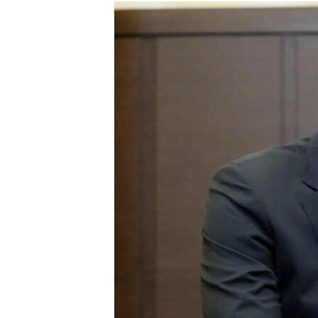
ISPRIČAJ MI
DNEVNO@RSE
SPECIJALI RSE
VIŠE OD NASLOVA
GENOCID U SREBRENICI
POPLAVE I KLIZIŠTA U BIH 2024.
TV LIBERTY
POST SCRIPTUM
MOJA EVROPA
TRI DECENIJE OD RATA U BIH
SVE KARTE DEJTONA
NASTANAK I RASPAD JUGOSLAVIJE