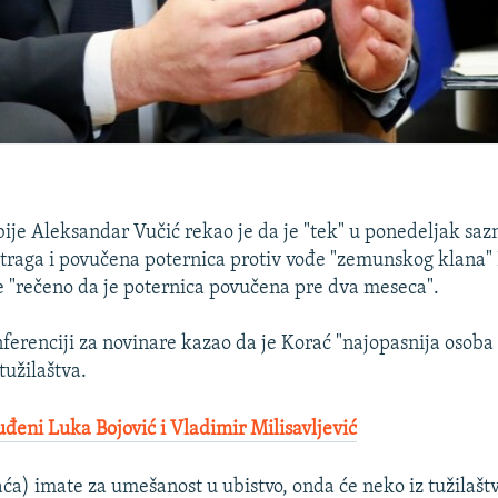
ije Aleksandar Vučić rekao je da je "tek" u ponedeljak saz
straga i povučena poternica protiv vođe "zemunskog klana" 
 "rečeno da je poternica povučena pre dva meseca".
ferenciji za novinare kazao da je Korać "najopasnija osoba 
tužilaštva.
đeni Luka Bojović i Vladimir Milisavljević
aća) imate za umešanost u ubistvo, onda će neko iz tužilaš