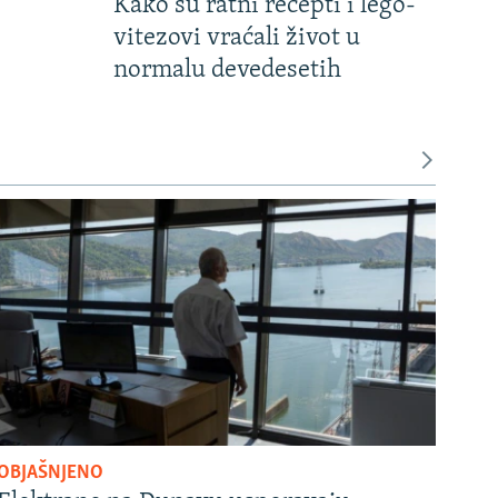
Kako su ratni recepti i lego-
vitezovi vraćali život u
normalu devedesetih
OBJAŠNJENO