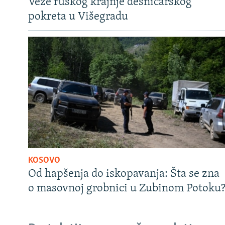
Veze ruskog krajnje desničarskog
pokreta u Višegradu
KOSOVO
Od hapšenja do iskopavanja: Šta se zna
o masovnoj grobnici u Zubinom Potoku