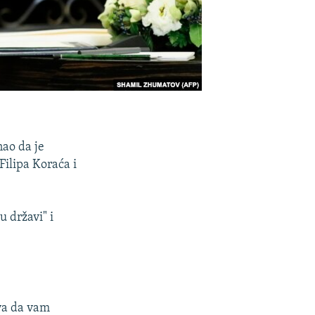
nao da je
Filipa Koraća i
u državi" i
tva da vam