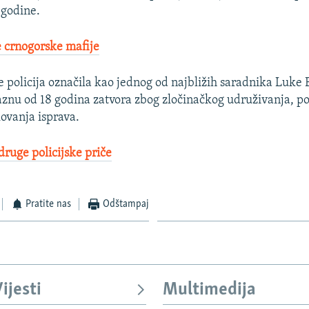
 godine.
 crnogorske mafije
e policija označila kao jednog od najbližih saradnika Luke B
kaznu od 18 godina zatvora zbog zločinačkog udruživanja, p
ikovanja isprava.
druge policijske priče
Pratite nas
Odštampaj
ijesti
Multimedija