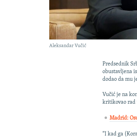
Aleksandar Vučić
Predsednik Srb
obustavljena i
dodao da mu je
Vučić je na kon
kritikovao rad 
Madrid: Osu
“I kad ga (Kor