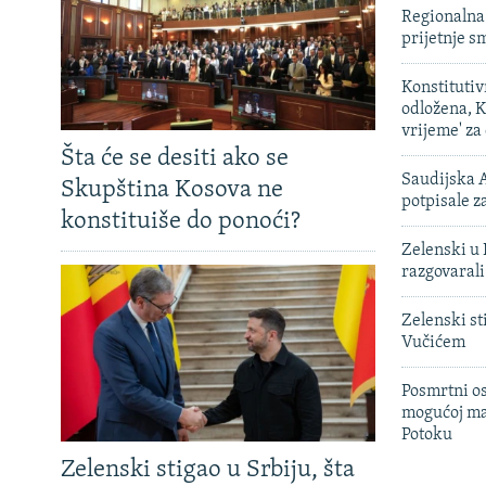
Regionalna 
prijetnje 
Konstituti
odložena, K
vrijeme' za
Šta će se desiti ako se
Saudijska A
Skupština Kosova ne
potpisale 
konstituiše do ponoći?
Zelenski u 
razgovarali
Zelenski st
Vučićem
Posmrtni os
mogućoj ma
Potoku
Zelenski stigao u Srbiju, šta