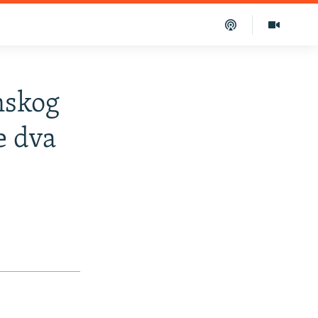
nskog
e dva