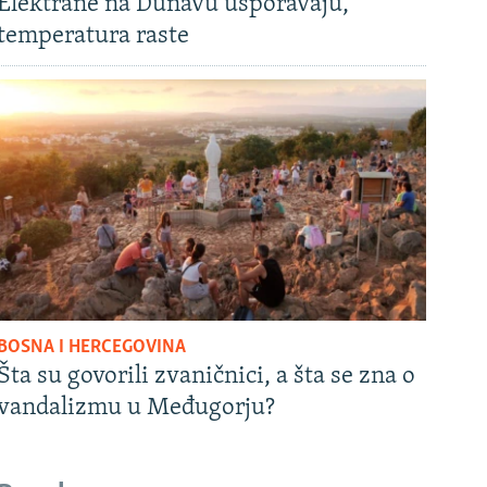
Elektrane na Dunavu usporavaju,
temperatura raste
BOSNA I HERCEGOVINA
Šta su govorili zvaničnici, a šta se zna o
vandalizmu u Međugorju?