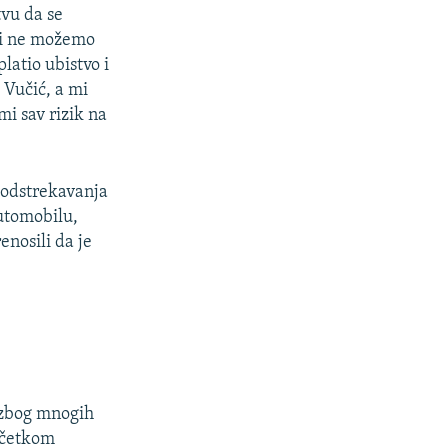
tvu da se
e i ne možemo
latio ubistvo i
i Vučić, a mi
mi sav rizik na
podstrekavanja
automobilu,
nosili da je
a zbog mnogih
početkom