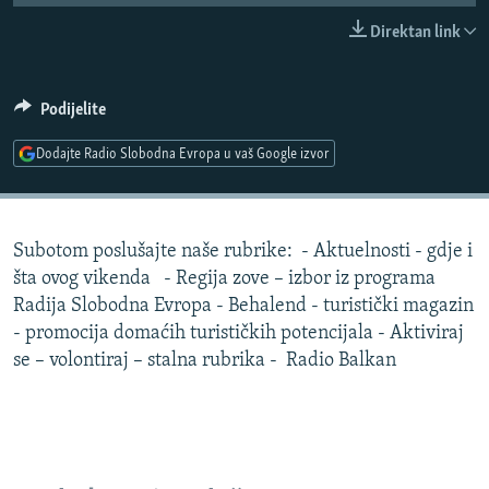
ISPRIČAJ MI
Direktan link
DNEVNO@RSE
SPECIJALI RSE
Podijelite
VIŠE OD NASLOVA
Dodajte Radio Slobodna Evropa u vaš Google izvor
PRATITE NAS
GENOCID U SREBRENICI
POPLAVE I KLIZIŠTA U BIH 2024.
Subotom poslušajte naše rubrike: - Aktuelnosti - gdje i
TV LIBERTY
Sve RFE/RL stranice
šta ovog vikenda - Regija zove – izbor iz programa
POST SCRIPTUM
Radija Slobodna Evropa - Behalend - turistički magazin
- promocija domaćih turističkih potencijala - Aktiviraj
MOJA EVROPA
se – volontiraj – stalna rubrika - Radio Balkan
TRI DECENIJE OD RATA U BIH
SVE KARTE DEJTONA
NASTANAK I RASPAD JUGOSLAVIJE