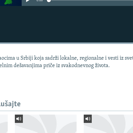
0:00
cima u Srbiji koja sadrži lokalne, regionalne i vesti iz sve
uelnim dešavanjima priče iz svakodnevnog života.
lušajte