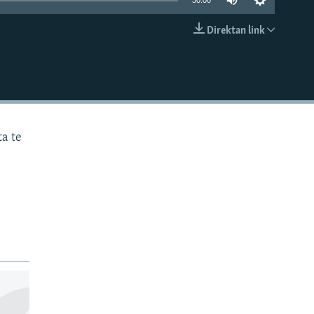
30:00
Direktan link
EMBED
ta te