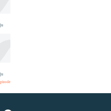
ju
ju
epizode