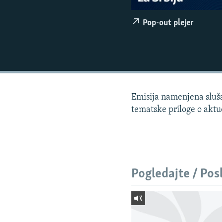
ISPRIČAJ MI
DNEVNO@RSE
Pop-out plejer
SPECIJALI RSE
VIŠE OD NASLOVA
GENOCID U SREBRENICI
POPLAVE I KLIZIŠTA U BIH 2024.
Emisija namenjena slušao
TV LIBERTY
tematske priloge o akt
POST SCRIPTUM
MOJA EVROPA
TRI DECENIJE OD RATA U BIH
Pogledajte / Pos
SVE KARTE DEJTONA
NASTANAK I RASPAD JUGOSLAVIJE