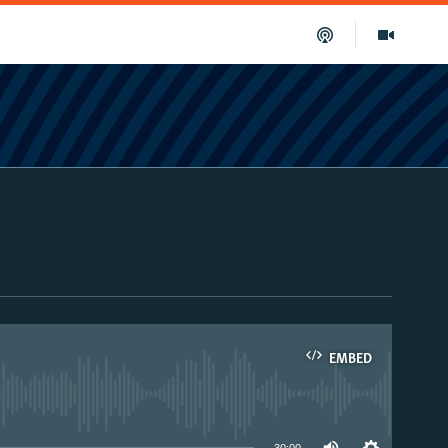
EMBED
able