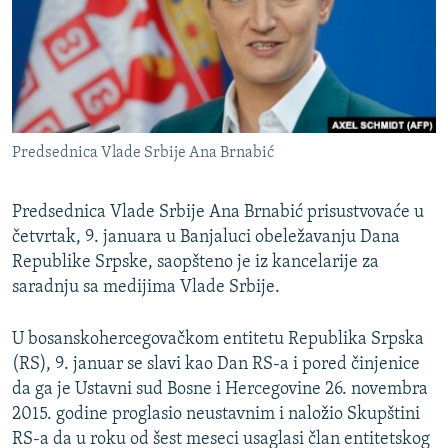
ISPRIČAJ MI
DNEVNO@RSE
SPECIJALI RSE
VIŠE OD NASLOVA
PRATITE NAS
Predsednica Vlade Srbije Ana Brnabić
GENOCID U SREBRENICI
POPLAVE I KLIZIŠTA U BIH 2024.
Predsednica Vlade Srbije Ana Brnabić prisustvovaće u
TV LIBERTY
četvrtak, 9. januara u Banjaluci obeležavanju Dana
Sve RFE/RL stranice
Republike Srpske, saopšteno je iz kancelarije za
POST SCRIPTUM
saradnju sa medijima Vlade Srbije.
MOJA EVROPA
U bosanskohercegovačkom entitetu Republika Srpska
TRI DECENIJE OD RATA U BIH
(RS), 9. januar se slavi kao Dan RS-a i pored činjenice
SVE KARTE DEJTONA
da ga je Ustavni sud Bosne i Hercegovine 26. novembra
2015. godine proglasio neustavnim i naložio Skupštini
NASTANAK I RASPAD JUGOSLAVIJE
RS-a da u roku od šest meseci usaglasi član entitetskog