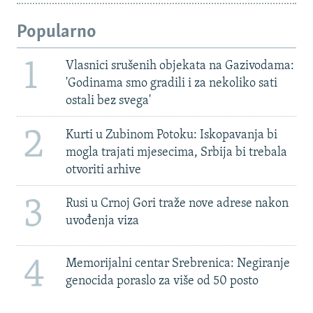
Popularno
1
Vlasnici srušenih objekata na Gazivodama:
'Godinama smo gradili i za nekoliko sati
ostali bez svega'
2
Kurti u Zubinom Potoku: Iskopavanja bi
mogla trajati mjesecima, Srbija bi trebala
otvoriti arhive
3
Rusi u Crnoj Gori traže nove adrese nakon
uvođenja viza
4
Memorijalni centar Srebrenica: Negiranje
genocida poraslo za više od 50 posto