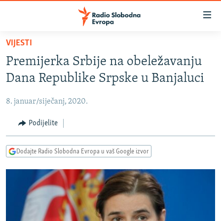
Dostupni
linkovi
Pređite
VIJESTI
na
VIJESTI
Premijerka Srbije na obeležavanju
glavni
BOSNA I HERCEGOVINA
sadržaj
Dana Republike Srpske u Banjaluci
SRBIJA
Pređite
na
8. januar/siječanj, 2020.
KOSOVO
glavnu
CRNA GORA
Podijelite
navigaciju
Pređite
VIZUELNO
na
Dodajte Radio Slobodna Evropa u vaš Google izvor
PODCASTI
VIDEO
pretragu
RAT U UKRAJINI
FOTOGALERIJE
KINA NA BALKANU
INFOGRAFIKE
RSE PRIČE IZ SVIJETA