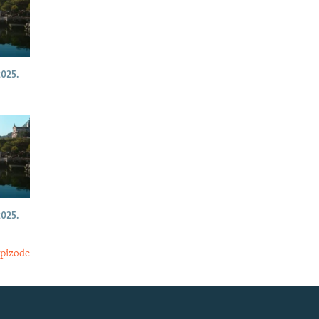
025.
025.
epizode