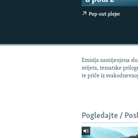
ISPRIČAJ MI
DNEVNO@RSE
Pop-out plejer
SPECIJALI RSE
VIŠE OD NASLOVA
GENOCID U SREBRENICI
POPLAVE I KLIZIŠTA U BIH 2024.
Emisija namijenjena sluš
TV LIBERTY
svijeta, tematske prilog
te priče iz svakodnevnog 
POST SCRIPTUM
MOJA EVROPA
TRI DECENIJE OD RATA U BIH
SVE KARTE DEJTONA
Pogledajte / Pos
NASTANAK I RASPAD JUGOSLAVIJE