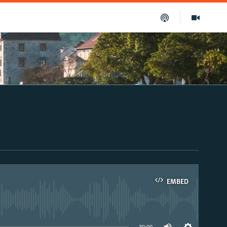
EMBED
able