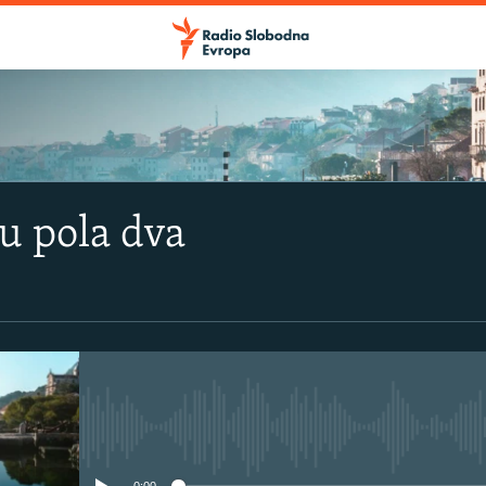
u pola dva
No media source currently avail