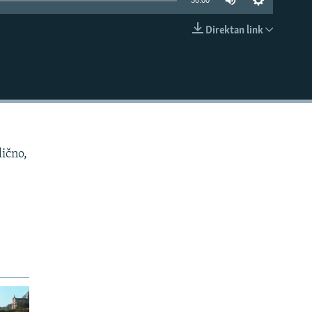
30:00
Direktan link
EMBED
lično,