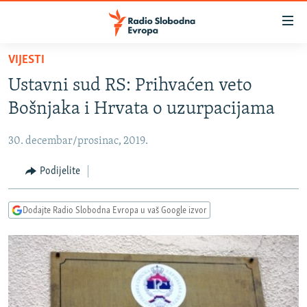
Dostupni
linkovi
Pređite
VIJESTI
na
VIJESTI
Ustavni sud RS: Prihvaćen veto
glavni
BOSNA I HERCEGOVINA
sadržaj
Bošnjaka i Hrvata o uzurpacijama
SRBIJA
Pređite
na
30. decembar/prosinac, 2019.
KOSOVO
glavnu
CRNA GORA
Podijelite
navigaciju
Pređite
VIZUELNO
na
Dodajte Radio Slobodna Evropa u vaš Google izvor
PODCASTI
VIDEO
pretragu
RAT U UKRAJINI
FOTOGALERIJE
KINA NA BALKANU
INFOGRAFIKE
RSE PRIČE IZ SVIJETA