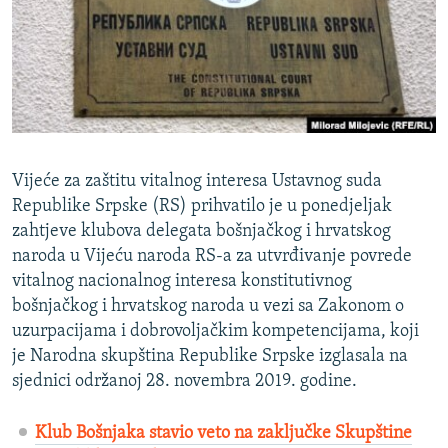
ISPRIČAJ MI
DNEVNO@RSE
SPECIJALI RSE
VIŠE OD NASLOVA
PRATITE NAS
GENOCID U SREBRENICI
Vijeće za zaštitu vitalnog interesa Ustavnog suda
POPLAVE I KLIZIŠTA U BIH 2024.
Republike Srpske (RS) prihvatilo je u ponedjeljak
zahtjeve klubova delegata bošnjačkog i hrvatskog
TV LIBERTY
Sve RFE/RL stranice
naroda u Vijeću naroda RS-a za utvrđivanje povrede
POST SCRIPTUM
vitalnog nacionalnog interesa konstitutivnog
bošnjačkog i hrvatskog naroda u vezi sa Zakonom o
MOJA EVROPA
uzurpacijama i dobrovoljačkim kompetencijama, koji
TRI DECENIJE OD RATA U BIH
je Narodna skupština Republike Srpske izglasala na
SVE KARTE DEJTONA
sjednici održanoj 28. novembra 2019. godine.
NASTANAK I RASPAD JUGOSLAVIJE
Klub Bošnjaka stavio veto na zaključke Skupštine