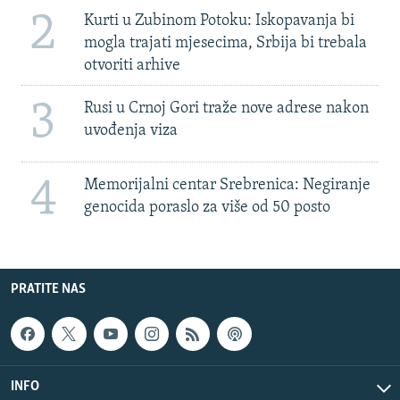
2
Kurti u Zubinom Potoku: Iskopavanja bi
mogla trajati mjesecima, Srbija bi trebala
otvoriti arhive
3
Rusi u Crnoj Gori traže nove adrese nakon
uvođenja viza
4
Memorijalni centar Srebrenica: Negiranje
genocida poraslo za više od 50 posto
PRATITE NAS
INFO