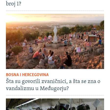
broj 1?
BOSNA I HERCEGOVINA
Šta su govorili zvaničnici, a šta se zna o
vandalizmu u Međugorju?