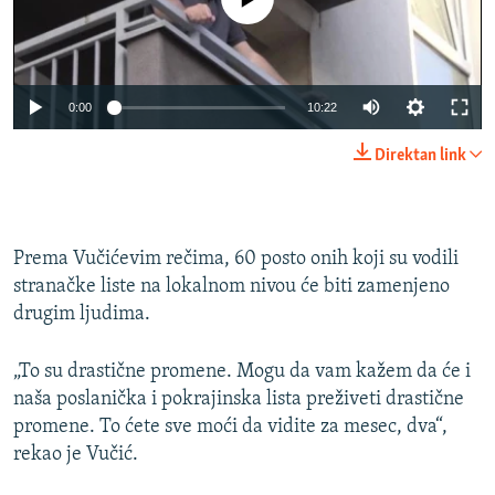
0:00
10:22
Direktan link
Prema Vučićevim rečima, 60 posto onih koji su vodili
stranačke liste na lokalnom nivou će biti zamenjeno
drugim ljudima.
„To su drastične promene. Mogu da vam kažem da će i
naša poslanička i pokrajinska lista preživeti drastične
promene. To ćete sve moći da vidite za mesec, dva“,
rekao je Vučić.