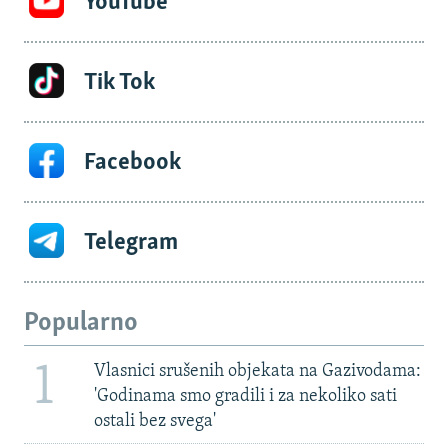
YouTube
Tik Tok
Facebook
Telegram
Popularno
1
Vlasnici srušenih objekata na Gazivodama:
'Godinama smo gradili i za nekoliko sati
ostali bez svega'