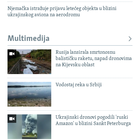
Njemačka istražuje prijavu letećeg objekta u blizini
ukrajinskog aviona na aerodromu
Multimedija
Rusija lansirala smrtonosnu
balističku raketu, napad dronovima
na Kijevsku oblast
Vodostaj reka u Srbiji
Ukrajinski dronovi pogodili 'ruski
Amazon' u blizini Sankt Peterburga