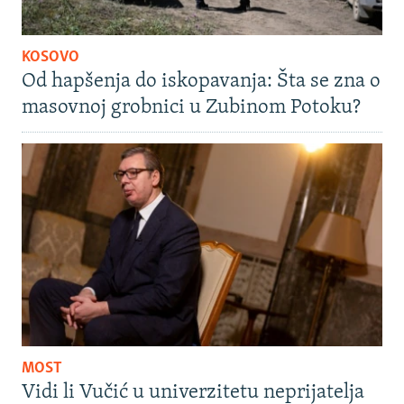
KOSOVO
Od hapšenja do iskopavanja: Šta se zna o
masovnoj grobnici u Zubinom Potoku?
MOST
Vidi li Vučić u univerzitetu neprijatelja