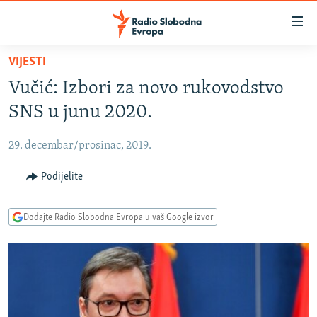
Dostupni
linkovi
Pređite
VIJESTI
na
VIJESTI
Vučić: Izbori za novo rukovodstvo
glavni
BOSNA I HERCEGOVINA
sadržaj
SNS u junu 2020.
SRBIJA
Pređite
na
29. decembar/prosinac, 2019.
KOSOVO
glavnu
CRNA GORA
Podijelite
navigaciju
Pređite
VIZUELNO
na
Dodajte Radio Slobodna Evropa u vaš Google izvor
PODCASTI
VIDEO
pretragu
RAT U UKRAJINI
FOTOGALERIJE
KINA NA BALKANU
INFOGRAFIKE
RSE PRIČE IZ SVIJETA