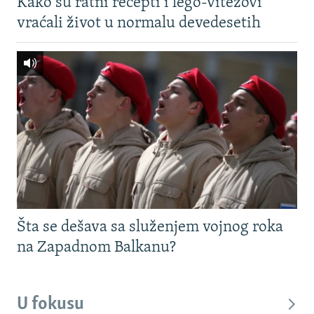
Kako su ratni recepti i lego-vitezovi
vraćali život u normalu devedesetih
Šta se dešava sa služenjem vojnog roka
na Zapadnom Balkanu?
U fokusu