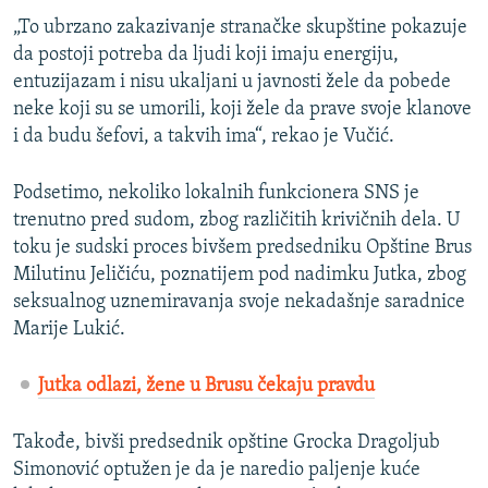
„To ubrzano zakazivanje stranačke skupštine pokazuje
da postoji potreba da ljudi koji imaju energiju,
entuzijazam i nisu ukaljani u javnosti žele da pobede
neke koji su se umorili, koji žele da prave svoje klanove
i da budu šefovi, a takvih ima“, rekao je Vučić.
Podsetimo, nekoliko lokalnih funkcionera SNS je
trenutno pred sudom, zbog različitih krivičnih dela. U
toku je sudski proces bivšem predsedniku Opštine Brus
Milutinu Jeličiću, poznatijem pod nadimku Jutka, zbog
seksualnog uznemiravanja svoje nekadašnje saradnice
Marije Lukić.
Jutka odlazi, žene u Brusu čekaju pravdu
Takođe, bivši predsednik opštine Grocka Dragoljub
Simonović optužen je da je naredio paljenje kuće