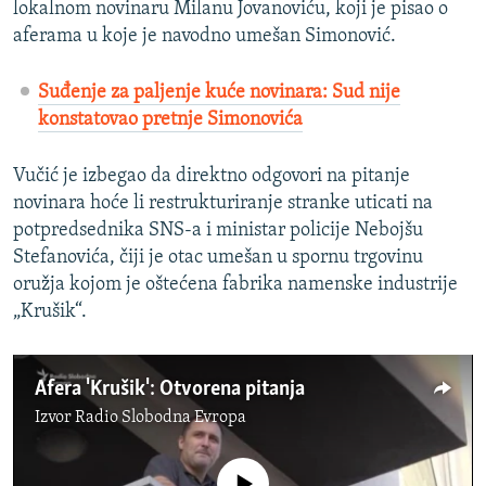
lokalnom novinaru Milanu Jovanoviću, koji je pisao o
aferama u koje je navodno umešan Simonović.
Suđenje za paljenje kuće novinara: Sud nije
konstatovao pretnje Simonovića
Vučić je izbegao da direktno odgovori na pitanje
novinara hoće li restrukturiranje stranke uticati na
potpredsednika SNS-a i ministar policije Nebojšu
Stefanovića, čiji je otac umešan u spornu trgovinu
oružja kojom je oštećena fabrika namenske industrije
„Krušik“.
Afera 'Krušik': Otvorena pitanja
Izvor
Radio Slobodna Evropa
No media source currently available