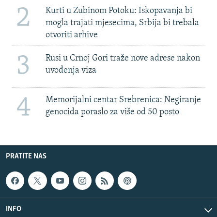
2
Kurti u Zubinom Potoku: Iskopavanja bi
mogla trajati mjesecima, Srbija bi trebala
otvoriti arhive
3
Rusi u Crnoj Gori traže nove adrese nakon
uvođenja viza
4
Memorijalni centar Srebrenica: Negiranje
genocida poraslo za više od 50 posto
PRATITE NAS
INFO