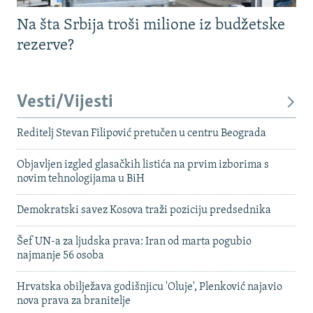
Na šta Srbija troši milione iz budžetske
rezerve?
Vesti/Vijesti
Reditelj Stevan Filipović pretučen u centru Beograda
Objavljen izgled glasačkih listića na prvim izborima s
novim tehnologijama u BiH
Demokratski savez Kosova traži poziciju predsednika
Šef UN-a za ljudska prava: Iran od marta pogubio
najmanje 56 osoba
Hrvatska obilježava godišnjicu 'Oluje', Plenković najavio
nova prava za branitelje