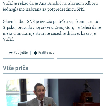
Vučić je rekao da je Ana Brnabić na Glavnom odboru
jednoglasno izabrana za potpredsednicu SNS.
Glavni odbor SNS je izrazio podršku srpskom narodu i
Srpskoj pravoslavnoj crkvi u Crnoj Gori, ne želeći da se
meša u unutarnje stvari te susedne države, kazao je
Vučić.
Podijelite
Pratite nas
Više priča