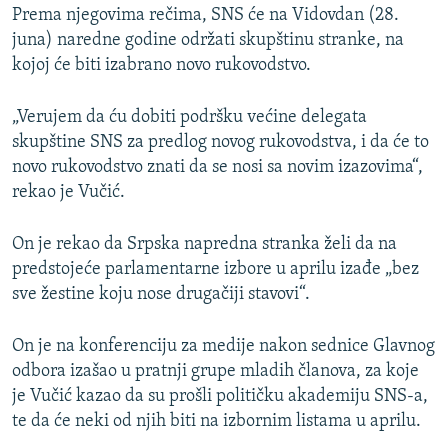
Prema njegovima rečima, SNS će na Vidovdan (28.
juna) naredne godine održati skupštinu stranke, na
kojoj će biti izabrano novo rukovodstvo.
„Verujem da ću dobiti podršku većine delegata
skupštine SNS za predlog novog rukovodstva, i da će to
novo rukovodstvo znati da se nosi sa novim izazovima“,
rekao je Vučić.
On je rekao da Srpska napredna stranka želi da na
predstojeće parlamentarne izbore u aprilu izađe „bez
sve žestine koju nose drugačiji stavovi“.
On je na konferenciju za medije nakon sednice Glavnog
odbora izašao u pratnji grupe mladih članova, za koje
je Vučić kazao da su prošli političku akademiju SNS-a,
te da će neki od njih biti na izbornim listama u aprilu.