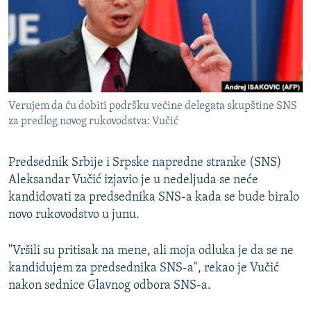
ISPRIČAJ MI
DNEVNO@RSE
SPECIJALI RSE
VIŠE OD NASLOVA
PRATITE NAS
Verujem da ću dobiti podršku većine delegata skupštine SNS
GENOCID U SREBRENICI
za predlog novog rukovodstva: Vučić
POPLAVE I KLIZIŠTA U BIH 2024.
Predsednik Srbije i Srpske napredne stranke (SNS)
TV LIBERTY
Sve RFE/RL stranice
Aleksandar Vučić izjavio je u nedeljuda se neće
POST SCRIPTUM
kandidovati za predsednika SNS-a kada se bude biralo
MOJA EVROPA
novo rukovodstvo u junu.
TRI DECENIJE OD RATA U BIH
"Vršili su pritisak na mene, ali moja odluka je da se ne
SVE KARTE DEJTONA
kandidujem za predsednika SNS-a", rekao je Vučić
nakon sednice Glavnog odbora SNS-a.
NASTANAK I RASPAD JUGOSLAVIJE