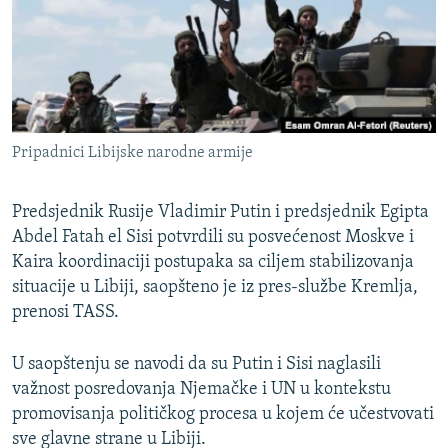
ISPRIČAJ MI
DNEVNO@RSE
SPECIJALI RSE
VIŠE OD NASLOVA
PRATITE NAS
Pripadnici Libijske narodne armije
GENOCID U SREBRENICI
POPLAVE I KLIZIŠTA U BIH 2024.
Predsjednik Rusije Vladimir Putin i predsjednik Egipta
TV LIBERTY
Abdel Fatah el Sisi potvrdili su posvećenost Moskve i
Sve RFE/RL stranice
Kaira koordinaciji postupaka sa ciljem stabilizovanja
POST SCRIPTUM
situacije u Libiji, saopšteno je iz pres-službe Kremlja,
MOJA EVROPA
prenosi TASS.
TRI DECENIJE OD RATA U BIH
U saopštenju se navodi da su Putin i Sisi naglasili
SVE KARTE DEJTONA
važnost posredovanja Njemačke i UN u kontekstu
promovisanja političkog procesa u kojem će učestvovati
NASTANAK I RASPAD JUGOSLAVIJE
sve glavne strane u Libiji.