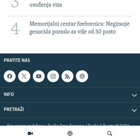
3
uvođenja viza
4
Memorijalni centar Srebrenica: Negiranje
genocida poraslo za više od 50 posto
PRATITE NAS
INFO
PRETRAŽI
Sva prava zadržana. Radio Free Europe / Radio Liberty © 2026
RFE/RL, Inc.