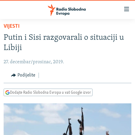
Dostupni
linkovi
Pređite
VIJESTI
na
VIJESTI
Putin i Sisi razgovarali o situaciji u
glavni
BOSNA I HERCEGOVINA
sadržaj
Libiji
SRBIJA
Pređite
na
27. decembar/prosinac, 2019.
KOSOVO
glavnu
CRNA GORA
Podijelite
navigaciju
Pređite
VIZUELNO
na
Dodajte Radio Slobodna Evropa u vaš Google izvor
PODCASTI
VIDEO
pretragu
RAT U UKRAJINI
FOTOGALERIJE
KINA NA BALKANU
INFOGRAFIKE
RSE PRIČE IZ SVIJETA