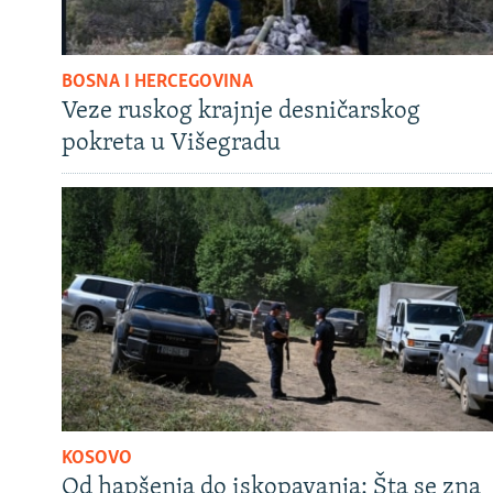
BOSNA I HERCEGOVINA
Veze ruskog krajnje desničarskog
pokreta u Višegradu
KOSOVO
Od hapšenja do iskopavanja: Šta se zna