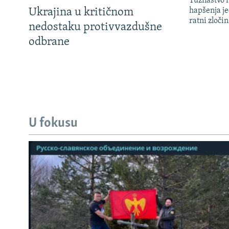
Tužilaštvo
Ukrajina u kritičnom
hapšenja j
ratni zloči
nedostaku protivvazdušne
odbrane
U fokusu