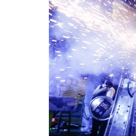
ISPRIČAJ MI
DNEVNO@RSE
SPECIJALI RSE
VIŠE OD NASLOVA
GENOCID U SREBRENICI
POPLAVE I KLIZIŠTA U BIH 2024.
TV LIBERTY
POST SCRIPTUM
MOJA EVROPA
TRI DECENIJE OD RATA U BIH
SVE KARTE DEJTONA
NASTANAK I RASPAD JUGOSLAVIJE