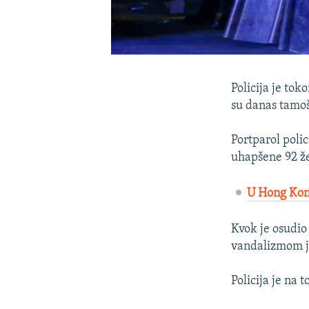
Policija je to
su danas tamoš
Portparol poli
uhapšene 92 že
U Hong Kong
Kvok je osudio
vandalizmom ja
Policija je na