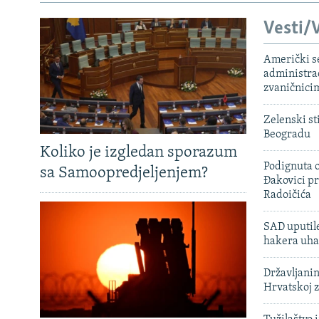
Vesti/V
Američki s
administra
zvaničnici
Zelenski st
Beogradu
Koliko je izgledan sporazum
Podignuta o
sa Samoopredjeljenjem?
Đakovici pr
Radoičića
SAD uputile
hakera uha
Državljanin
Hrvatskoj 