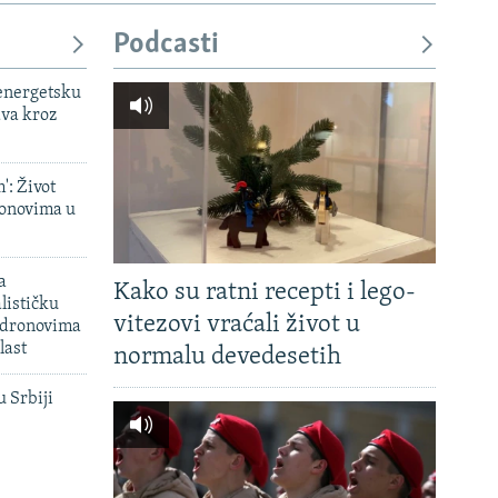
Podcasti
 energetsku
ava kroz
': Život
onovima u
a
Kako su ratni recepti i lego-
lističku
vitezovi vraćali život u
 dronovima
last
normalu devedesetih
u Srbiji