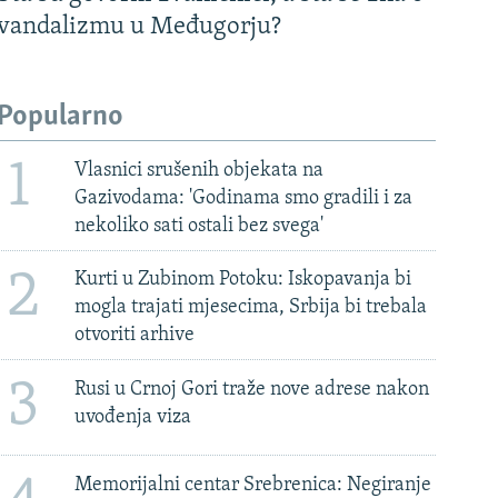
vandalizmu u Međugorju?
Popularno
1
Vlasnici srušenih objekata na
Gazivodama: 'Godinama smo gradili i za
nekoliko sati ostali bez svega'
2
Kurti u Zubinom Potoku: Iskopavanja bi
mogla trajati mjesecima, Srbija bi trebala
otvoriti arhive
3
Rusi u Crnoj Gori traže nove adrese nakon
uvođenja viza
Memorijalni centar Srebrenica: Negiranje