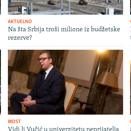
AKTUELNO
Na šta Srbija troši milione iz budžetske
rezerve?
MOST
Vidi li Vučić u univerzitetu neprijatelja