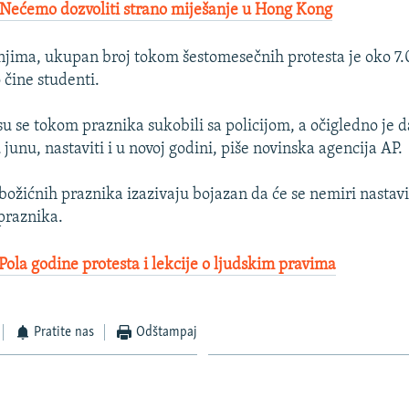
 Nećemo dozvoliti strano miješanje u Hong Kong
jima, ukupan broj tokom šestomesečnih protesta je oko 7.
 čine studenti.
u se tokom praznika sukobili sa policijom, a očigledno je da
u junu, nastaviti i u novoj godini, piše novinska agencija AP.
ožićnih praznika izazivaju bojazan da će se nemiri nastavi
praznika.
ola godine protesta i lekcije o ljudskim pravima
Pratite nas
Odštampaj