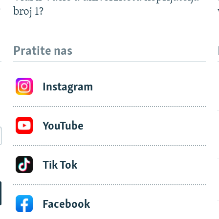
?
broj 1?
Pratite nas
Instagram
YouTube
Tik Tok
Facebook