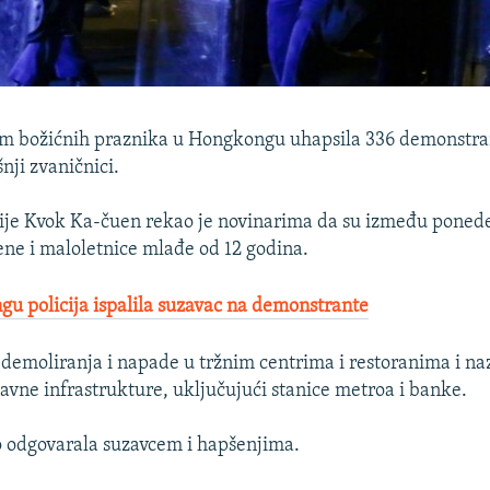
kom božićnih praznika u Hongkongu uhapsila 336 demonstran
nji zvaničnici.
cije Kvok Ka-čuen rekao je novinarima da su između ponede
ne i maloletnice mlađe od 12 godina.
u policija ispalila suzavac na demonstrante
 demoliranja i napade u tržnim centrima i restoranima i na
vne infrastrukture, uključujući stanice metroa i banke.
 to odgovarala suzavcem i hapšenjima.