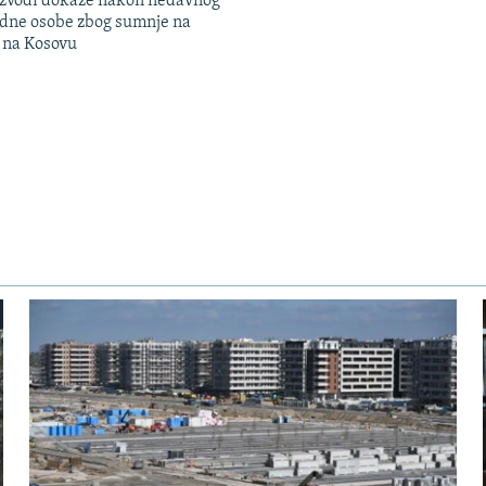
 izvodi dokaze nakon nedavnog
edne osobe zbog sumnje na
n na Kosovu