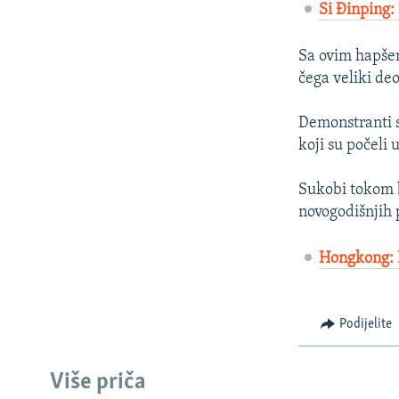
Si Đinping:
Sa ovim hapšen
čega veliki deo
Demonstranti s
koji su počeli 
Sukobi tokom b
novogodišnjih 
Hongkong: P
Podijelite
Više priča