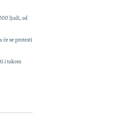
000 ljudi, od
 će se protesti
ti i tokom