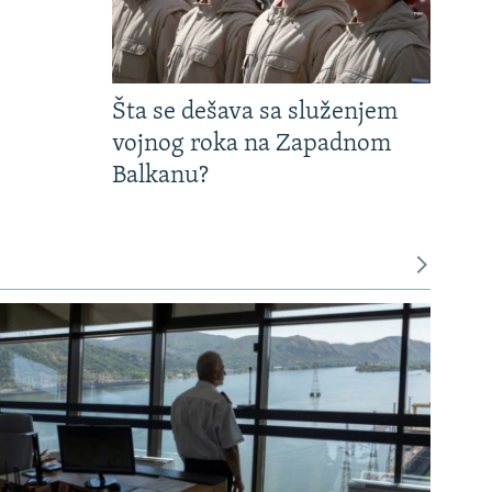
Šta se dešava sa služenjem
vojnog roka na Zapadnom
Balkanu?