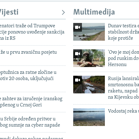
ijesti
Multimedija
enatori traže od Trumpove
Dunav testira
cije ponovno uvođenje sankcija
stabilnost drž
ma iz RS
koje protiče
iže u prvu zvaničnu posjetu
'Ovo je moj dom
pod ruskim dr
Hersonu
ptužnica za ratne zločine u
otiv 20 osoba, uključujući
Rusija lansiral
smrtonosnu ba
raketu, napad
na Kijevsku ob
 zahtev za izručenje iranskog
pšenog u Crnoj Gori
Vodostaj reka 
u Srbije određen pritvor u
zbog sumnje na cyber napade