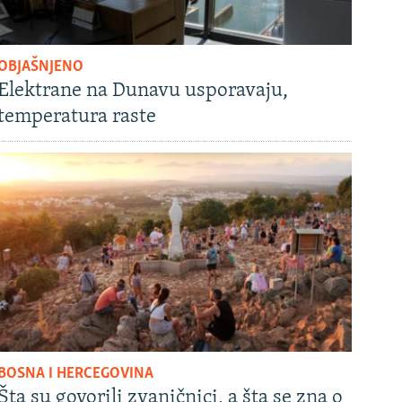
OBJAŠNJENO
Elektrane na Dunavu usporavaju,
temperatura raste
BOSNA I HERCEGOVINA
Šta su govorili zvaničnici, a šta se zna o