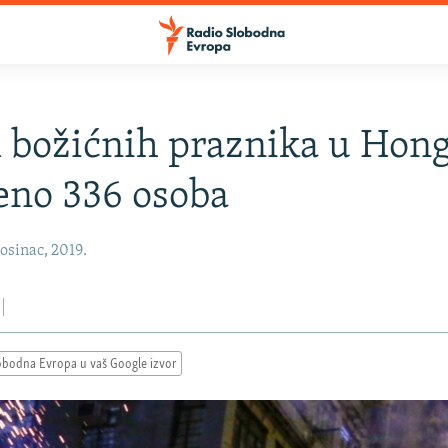
 božićnih praznika u Hon
eno 336 osoba
osinac, 2019.
obodna Evropa u vaš Google izvor