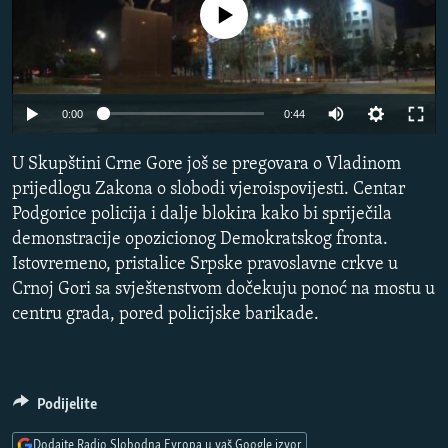
No media source currently available
ISPRIČAJ MI
DNEVNO@RSE
SPECIJALI RSE
0:00
0:44
VIŠE OD NASLOVA
PRATITE NAS
U Skupštini Crne Gore još se pregovara o Vladinom
GENOCID U SREBRENICI
prijedlogu Zakona o slobodi vjeroispovijesti. Centar
POPLAVE I KLIZIŠTA U BIH 2024.
Podgorice policija i dalje blokira kako bi spriječila
TV LIBERTY
Sve RFE/RL stranice
demonstracije opozicionog Demokratskog fronta.
Istovremeno, pristalice Srpske pravoslavne crkve u
POST SCRIPTUM
Crnoj Gori sa svještenstvom dočekuju ponoć na mostu u
MOJA EVROPA
centru grada, pored policijske barikade.
TRI DECENIJE OD RATA U BIH
SVE KARTE DEJTONA
Podijelite
NASTANAK I RASPAD JUGOSLAVIJE
Dodajte Radio Slobodna Evropa u vaš Google izvor