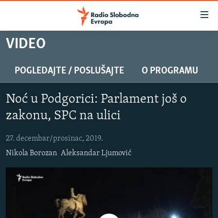
Dostupni
linkovi
Pređite
VIDEO
na
VIJESTI
glavni
BOSNA I HERCEGOVINA
POGLEDAJTE / POSLUŠAJTE
O PROGRAMU
sadržaj
SLUŠAJTE
SRBIJA
Pređite
Noć u Podgorici: Parlament još o
na
KOSOVO
glavnu
zakonu, SPC na ulici
YouTube Music
CRNA GORA
navigaciju
Pređite
27. decembar/prosinac, 2019.
VIZUELNO
Spotify
na
Nikola Borozan
Aleksandar Ljumović
PODCASTI
VIDEO
pretragu
RAT U UKRAJINI
FOTOGALERIJE
YouTube
KINA NA BALKANU
INFOGRAFIKE
Pratite
RSE PRIČE IZ SVIJETA