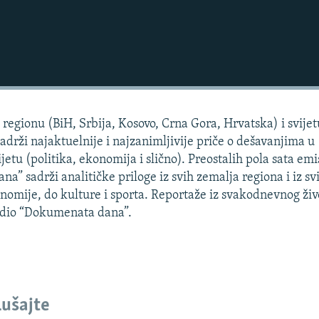
regionu (BiH, Srbija, Kosovo, Crna Gora, Hrvatska) i svijet
sadrži najaktuelnije i najzanimljivije priče o dešavanjima u
jetu (politika, ekonomija i slično). Preostalih pola sata emis
” sadrži analitičke priloge iz svih zemalja regiona i iz sv
konomije, do kulture i sporta. Reportaže iz svakodnevnog živ
i dio “Dokumenata dana”.
lušajte