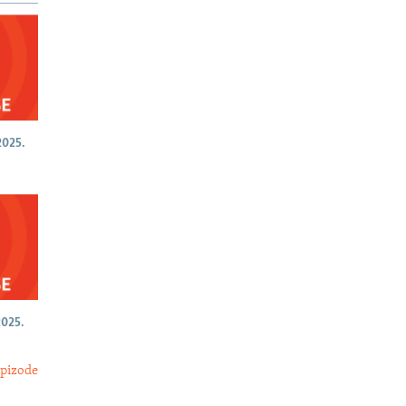
025.
025.
epizode