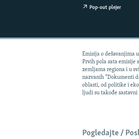
ISPRIČAJ MI
Pop-out plejer
DNEVNO@RSE
SPECIJALI RSE
VIŠE OD NASLOVA
GENOCID U SREBRENICI
Emisija o dešavanjima u 
POPLAVE I KLIZIŠTA U BIH 2024.
Prvih pola sata emisije 
TV LIBERTY
zemljama regiona i u svi
nazvanih “Dokumenti dana
POST SCRIPTUM
oblasti, od politike i e
MOJA EVROPA
ljudi su takođe sastavn
TRI DECENIJE OD RATA U BIH
SVE KARTE DEJTONA
NASTANAK I RASPAD JUGOSLAVIJE
Pogledajte / Pos