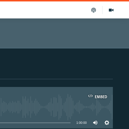
EMBED
able
1:00:00