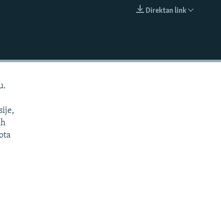
Direktan link
EMBED
u.
ije,
ih
ota