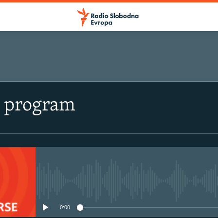
i program
No media source currently avail
0:00