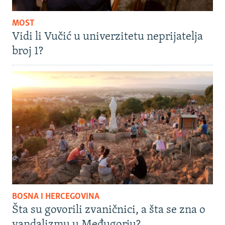
MOST
Vidi li Vučić u univerzitetu neprijatelja
broj 1?
BOSNA I HERCEGOVINA
Šta su govorili zvaničnici, a šta se zna o
vandalizmu u Međugorju?