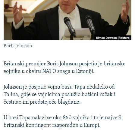
ISPRIČAJ MI
DNEVNO@RSE
SPECIJALI RSE
VIŠE OD NASLOVA
PRATITE NAS
Boris Johnson
GENOCID U SREBRENICI
POPLAVE I KLIZIŠTA U BIH 2024.
Britanski premijer Boris Johnson posjetio je britanske
TV LIBERTY
vojnike u okviru NATO snaga u Estoniji.
Sve RFE/RL stranice
POST SCRIPTUM
Johnson je posjetio vojnu bazu Tapa nedaleko od
MOJA EVROPA
Talina, gdje se vojnicima poslužio božićni ručak i
čestitao im predstojeće blagdane.
TRI DECENIJE OD RATA U BIH
SVE KARTE DEJTONA
U bazi Tapa nalazi se oko 850 vojnika i to je najveći
NASTANAK I RASPAD JUGOSLAVIJE
britanski kontingent raspoređen u Europi.