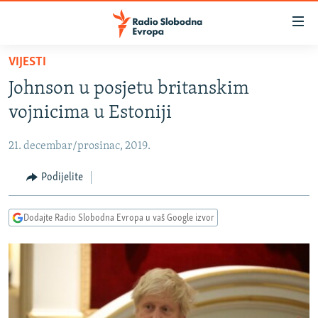
Dostupni
linkovi
Pređite
VIJESTI
na
VIJESTI
Johnson u posjetu britanskim
glavni
BOSNA I HERCEGOVINA
sadržaj
vojnicima u Estoniji
SRBIJA
Pređite
na
21. decembar/prosinac, 2019.
KOSOVO
glavnu
CRNA GORA
Podijelite
navigaciju
Pređite
VIZUELNO
na
Dodajte Radio Slobodna Evropa u vaš Google izvor
PODCASTI
VIDEO
pretragu
RAT U UKRAJINI
FOTOGALERIJE
KINA NA BALKANU
INFOGRAFIKE
RSE PRIČE IZ SVIJETA