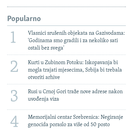
Popularno
1
Vlasnici srušenih objekata na Gazivodama:
'Godinama smo gradili i za nekoliko sati
ostali bez svega'
2
Kurti u Zubinom Potoku: Iskopavanja bi
mogla trajati mjesecima, Srbija bi trebala
otvoriti arhive
3
Rusi u Crnoj Gori traže nove adrese nakon
uvođenja viza
4
Memorijalni centar Srebrenica: Negiranje
genocida poraslo za više od 50 posto