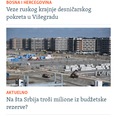
BOSNA I HERCEGOVINA
Veze ruskog krajnje desničarskog
pokreta u Višegradu
AKTUELNO
Na šta Srbija troši milione iz budžetske
rezerve?