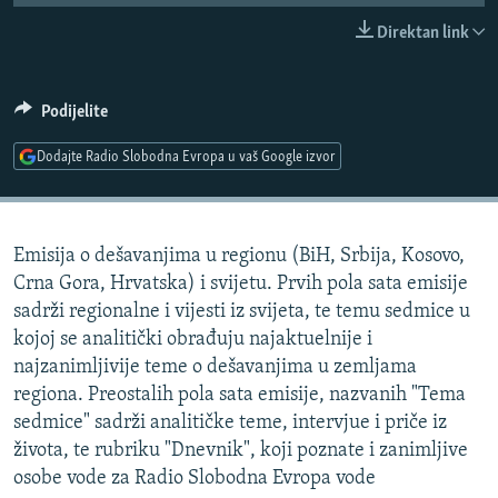
ISPRIČAJ MI
Direktan link
DNEVNO@RSE
SPECIJALI RSE
Podijelite
VIŠE OD NASLOVA
Dodajte Radio Slobodna Evropa u vaš Google izvor
PRATITE NAS
GENOCID U SREBRENICI
POPLAVE I KLIZIŠTA U BIH 2024.
Emisija o dešavanjima u regionu (BiH, Srbija, Kosovo,
TV LIBERTY
Sve RFE/RL stranice
Crna Gora, Hrvatska) i svijetu. Prvih pola sata emisije
POST SCRIPTUM
sadrži regionalne i vijesti iz svijeta, te temu sedmice u
kojoj se analitički obrađuju najaktuelnije i
MOJA EVROPA
najzanimljivije teme o dešavanjima u zemljama
TRI DECENIJE OD RATA U BIH
regiona. Preostalih pola sata emisije, nazvanih "Tema
SVE KARTE DEJTONA
sedmice" sadrži analitičke teme, intervjue i priče iz
života, te rubriku "Dnevnik", koji poznate i zanimljive
NASTANAK I RASPAD JUGOSLAVIJE
osobe vode za Radio Slobodna Evropa vode