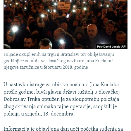
ISPRIČAJ MI
DNEVNO@RSE
SPECIJALI RSE
VIŠE OD NASLOVA
PRATITE NAS
GENOCID U SREBRENICI
Hiljade okupljenih na trgu u Bratislavi pri obilježavanju
POPLAVE I KLIZIŠTA U BIH 2024.
godišnjice od ubistva slovačkog novinara Jana Kuciaka i
njegove zaručnice u februaru 2018. godine
TV LIBERTY
Sve RFE/RL stranice
POST SCRIPTUM
U nastavku istrage za ubistvo novinara Jana Kuciaka
MOJA EVROPA
prošle godine, bivši glavni državi tužitelj u Slovačkoj
Dobroslav Trnka optužen je za zloupotrebu položaja
TRI DECENIJE OD RATA U BIH
zbog skrivanja snimaka tajne operacije, saopštili je
SVE KARTE DEJTONA
policija u srijedu, 18. decembra.
NASTANAK I RASPAD JUGOSLAVIJE
Informacija je objavljena dan uoči početka suđenja za