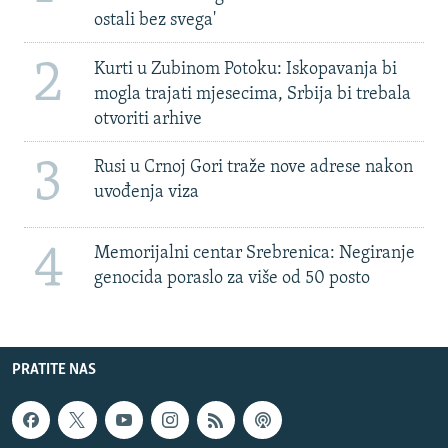
ostali bez svega'
2
Kurti u Zubinom Potoku: Iskopavanja bi
mogla trajati mjesecima, Srbija bi trebala
otvoriti arhive
3
Rusi u Crnoj Gori traže nove adrese nakon
uvođenja viza
4
Memorijalni centar Srebrenica: Negiranje
genocida poraslo za više od 50 posto
PRATITE NAS