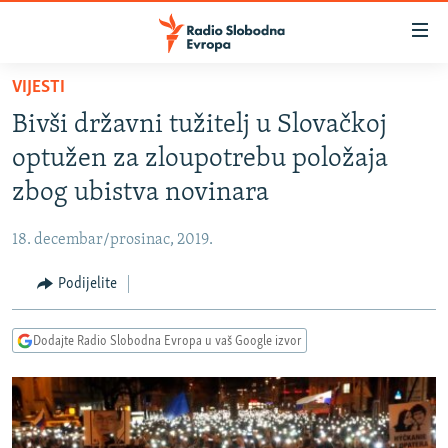
Dostupni
linkovi
Pređite
VIJESTI
na
VIJESTI
Bivši državni tužitelj u Slovačkoj
glavni
BOSNA I HERCEGOVINA
sadržaj
optužen za zloupotrebu položaja
SRBIJA
Pređite
zbog ubistva novinara
na
KOSOVO
glavnu
18. decembar/prosinac, 2019.
CRNA GORA
navigaciju
Pređite
Podijelite
VIZUELNO
na
PODCASTI
VIDEO
pretragu
Dodajte Radio Slobodna Evropa u vaš Google izvor
RAT U UKRAJINI
FOTOGALERIJE
KINA NA BALKANU
INFOGRAFIKE
RSE PRIČE IZ SVIJETA