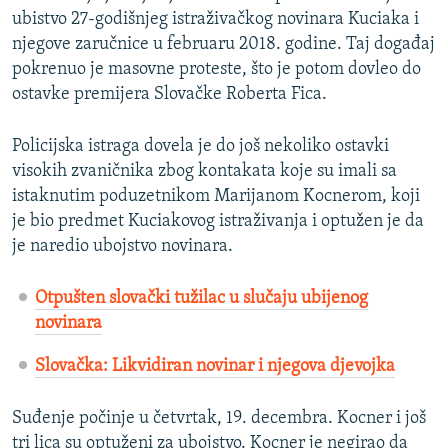
ubistvo 27-godišnjeg istraživačkog novinara Kuciaka i
njegove zaručnice u februaru 2018. godine. Taj događaj
pokrenuo je masovne proteste, što je potom dovleo do
ostavke premijera Slovačke Roberta Fica.
Policijska istraga dovela je do još nekoliko ostavki
visokih zvaničnika zbog kontakata koje su imali sa
istaknutim poduzetnikom Marijanom Kocnerom, koji
je bio predmet Kuciakovog istraživanja i optužen je da
je naredio ubojstvo novinara.
Otpušten slovački tužilac u slučaju ubijenog
novinara
Slovačka: Likvidiran novinar i njegova djevojka
Suđenje počinje u četvrtak, 19. decembra. Kocner i još
tri lica su optuženi za ubojstvo. Kocner je negirao da