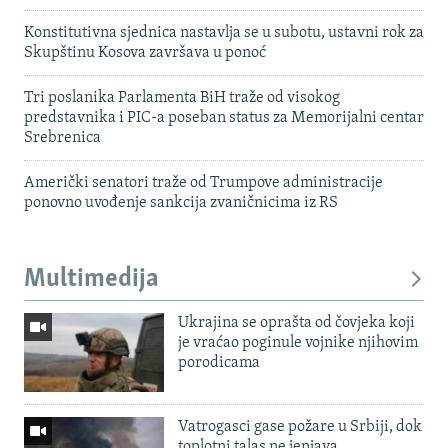
Konstitutivna sjednica nastavlja se u subotu, ustavni rok za
Skupštinu Kosova završava u ponoć
Tri poslanika Parlamenta BiH traže od visokog
predstavnika i PIC-a poseban status za Memorijalni centar
Srebrenica
Američki senatori traže od Trumpove administracije
ponovno uvođenje sankcija zvaničnicima iz RS
Multimedija
Ukrajina se oprašta od čovjeka koji
je vraćao poginule vojnike njihovim
porodicama
Vatrogasci gase požare u Srbiji, dok
toplotni talas ne jenjava