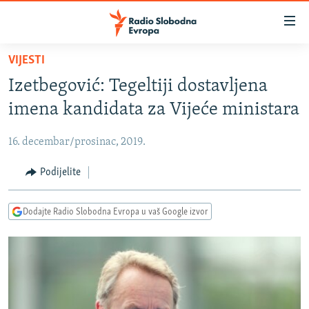
Dostupni
linkovi
Pređite
VIJESTI
na
VIJESTI
Izetbegović: Tegeltiji dostavljena
glavni
BOSNA I HERCEGOVINA
sadržaj
imena kandidata za Vijeće ministara
SRBIJA
Pređite
na
16. decembar/prosinac, 2019.
KOSOVO
glavnu
CRNA GORA
Podijelite
navigaciju
Pređite
VIZUELNO
na
Dodajte Radio Slobodna Evropa u vaš Google izvor
PODCASTI
VIDEO
pretragu
RAT U UKRAJINI
FOTOGALERIJE
KINA NA BALKANU
INFOGRAFIKE
RSE PRIČE IZ SVIJETA