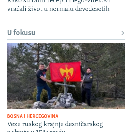
Kako su ratni recepti i lego-vitezovi
vraćali život u normalu devedesetih
U fokusu
BOSNA I HERCEGOVINA
Veze ruskog krajnje desničarskog