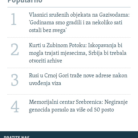
Popularno
1
Vlasnici srušenih objekata na Gazivodama:
'Godinama smo gradili i za nekoliko sati
ostali bez svega'
2
Kurti u Zubinom Potoku: Iskopavanja bi
mogla trajati mjesecima, Srbija bi trebala
otvoriti arhive
3
Rusi u Crnoj Gori traže nove adrese nakon
uvođenja viza
4
Memorijalni centar Srebrenica: Negiranje
genocida poraslo za više od 50 posto