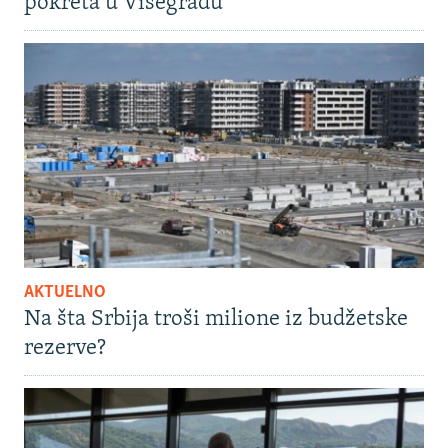
pokreta u Višegradu
AKTUELNO
Na šta Srbija troši milione iz budžetske
rezerve?