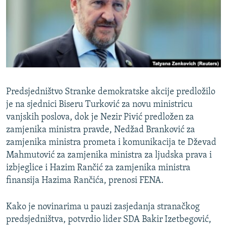
ISPRIČAJ MI
DNEVNO@RSE
SPECIJALI RSE
VIŠE OD NASLOVA
PRATITE NAS
GENOCID U SREBRENICI
Predsjedništvo Stranke demokratske akcije predložilo
POPLAVE I KLIZIŠTA U BIH 2024.
je na sjednici Biseru Turković za novu ministricu
vanjskih poslova, dok je Nezir Pivić predložen za
TV LIBERTY
Sve RFE/RL stranice
zamjenika ministra pravde, Nedžad Branković za
POST SCRIPTUM
zamjenika ministra prometa i komunikacija te Dževad
Mahmutović za zamjenika ministra za ljudska prava i
MOJA EVROPA
izbjeglice i Hazim Rančić za zamjenika ministra
TRI DECENIJE OD RATA U BIH
finansija Hazima Rančića, prenosi FENA.
SVE KARTE DEJTONA
Kako je novinarima u pauzi zasjedanja stranačkog
NASTANAK I RASPAD JUGOSLAVIJE
predsjedništva, potvrdio lider SDA Bakir Izetbegović,