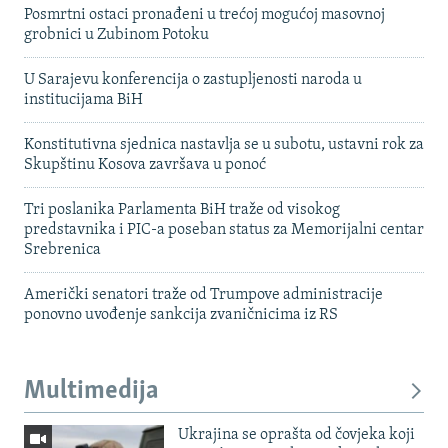
Posmrtni ostaci pronađeni u trećoj mogućoj masovnoj
grobnici u Zubinom Potoku
U Sarajevu konferencija o zastupljenosti naroda u
institucijama BiH
Konstitutivna sjednica nastavlja se u subotu, ustavni rok za
Skupštinu Kosova završava u ponoć
Tri poslanika Parlamenta BiH traže od visokog
predstavnika i PIC-a poseban status za Memorijalni centar
Srebrenica
Američki senatori traže od Trumpove administracije
ponovno uvođenje sankcija zvaničnicima iz RS
Multimedija
Ukrajina se oprašta od čovjeka koji