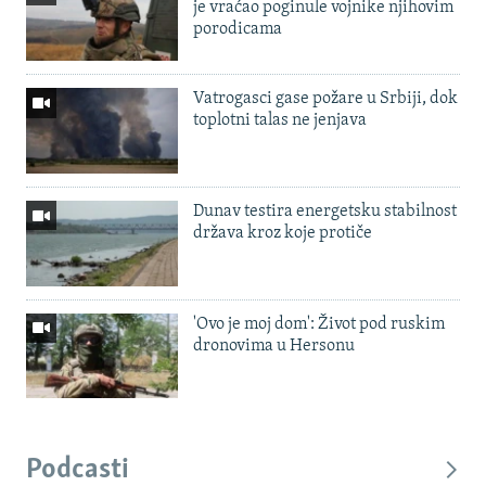
je vraćao poginule vojnike njihovim
porodicama
Vatrogasci gase požare u Srbiji, dok
toplotni talas ne jenjava
Dunav testira energetsku stabilnost
država kroz koje protiče
'Ovo je moj dom': Život pod ruskim
dronovima u Hersonu
Podcasti