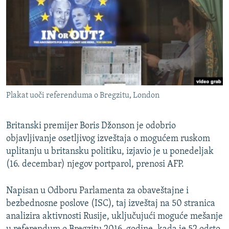
ISPRIČAJ MI
DNEVNO@RSE
SPECIJALI RSE
VIŠE OD NASLOVA
PRATITE NAS
GENOCID U SREBRENICI
Plakat uoči referenduma o Bregzitu, London
POPLAVE I KLIZIŠTA U BIH 2024.
TV LIBERTY
Sve RFE/RL stranice
Britanski premijer Boris Džonson je odobrio
objavljivanje osetljivog izveštaja o mogućem ruskom
POST SCRIPTUM
uplitanju u britansku politiku, izjavio je u ponedeljak
MOJA EVROPA
(16. decembar) njegov portparol, prenosi AFP.
TRI DECENIJE OD RATA U BIH
Napisan u Odboru Parlamenta za obaveštajne i
SVE KARTE DEJTONA
bezbednosne poslove (ISC), taj izveštaj na 50 stranica
NASTANAK I RASPAD JUGOSLAVIJE
analizira aktivnosti Rusije, uključujući moguće mešanje