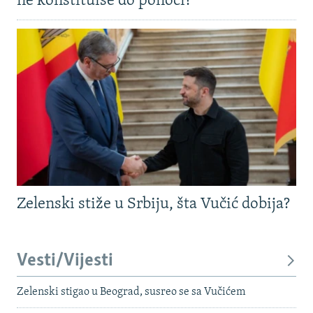
ne konstituiše do ponoći?
Zelenski stiže u Srbiju, šta Vučić dobija?
Vesti/Vijesti
Zelenski stigao u Beograd, susreo se sa Vučićem