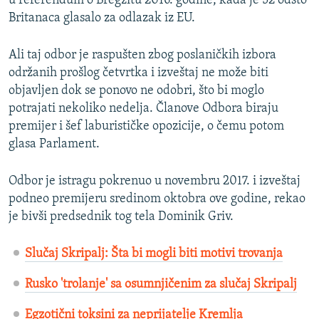
u referendum o Bregzitu 2016. godine, kada je 52 odsto
Britanaca glasalo za odlazak iz EU.
Ali taj odbor je raspušten zbog poslaničkih izbora
održanih prošlog četvrtka i izveštaj ne može biti
objavljen dok se ponovo ne odobri, što bi moglo
potrajati nekoliko nedelja. Članove Odbora biraju
premijer i šef laburističke opozicije, o čemu potom
glasa Parlament.
Odbor je istragu pokrenuo u novembru 2017. i izveštaj
podneo premijeru sredinom oktobra ove godine, rekao
je bivši predsednik tog tela Dominik Griv.
Slučaj Skripalj: Šta bi mogli biti motivi trovanja
Rusko 'trolanje' sa osumnjičenim za slučaj Skripalj
Egzotični toksini za neprijatelje Kremlja