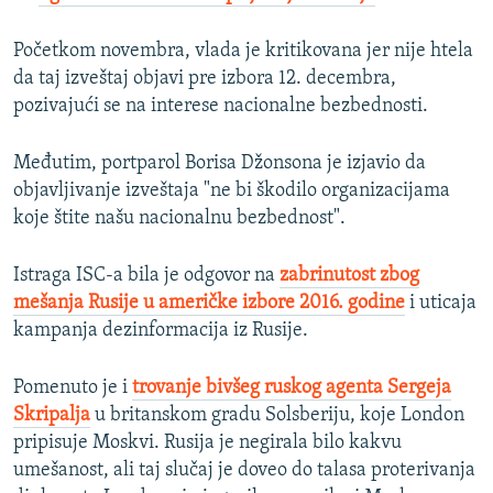
Početkom novembra, vlada je kritikovana jer nije htela
da taj izveštaj objavi pre izbora 12. decembra,
pozivajući se na interese nacionalne bezbednosti.
Međutim, portparol Borisa Džonsona je izjavio da
objavljivanje izveštaja "ne bi škodilo organizacijama
koje štite našu nacionalnu bezbednost".
Istraga ISC-a bila je odgovor na
zabrinutost zbog
mešanja Rusije u američke izbore 2016. godine
i uticaja
kampanja dezinformacija iz Rusije.
Pomenuto je i
trovanje bivšeg ruskog agenta Sergeja
Skripalja
u britanskom gradu Solsberiju, koje London
pripisuje Moskvi. Rusija je negirala bilo kakvu
umešanost, ali taj slučaj je doveo do talasa proterivanja