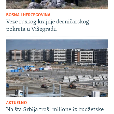
BOSNA I HERCEGOVINA
Veze ruskog krajnje desničarskog
pokreta u Višegradu
AKTUELNO
Na šta Srbija troši milione iz budžetske