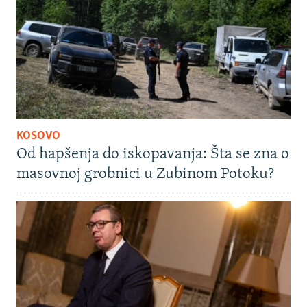
KOSOVO
Od hapšenja do iskopavanja: Šta se zna o
masovnoj grobnici u Zubinom Potoku?