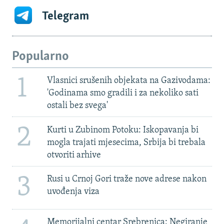
Telegram
Popularno
1
Vlasnici srušenih objekata na Gazivodama:
'Godinama smo gradili i za nekoliko sati
ostali bez svega'
2
Kurti u Zubinom Potoku: Iskopavanja bi
mogla trajati mjesecima, Srbija bi trebala
otvoriti arhive
3
Rusi u Crnoj Gori traže nove adrese nakon
uvođenja viza
Memorijalni centar Srebrenica: Negiranje