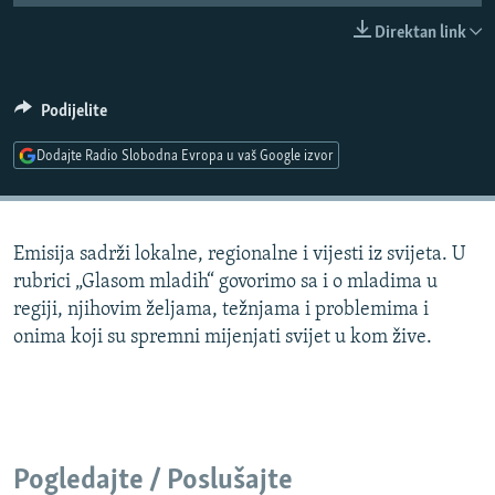
ISPRIČAJ MI
Direktan link
DNEVNO@RSE
SPECIJALI RSE
Podijelite
VIŠE OD NASLOVA
Dodajte Radio Slobodna Evropa u vaš Google izvor
PRATITE NAS
GENOCID U SREBRENICI
POPLAVE I KLIZIŠTA U BIH 2024.
Emisija sadrži lokalne, regionalne i vijesti iz svijeta. U
TV LIBERTY
Sve RFE/RL stranice
rubrici „Glasom mladih“ govorimo sa i o mladima u
POST SCRIPTUM
regiji, njihovim željama, težnjama i problemima i
onima koji su spremni mijenjati svijet u kom žive.
MOJA EVROPA
TRI DECENIJE OD RATA U BIH
SVE KARTE DEJTONA
NASTANAK I RASPAD JUGOSLAVIJE
Pogledajte / Poslušajte