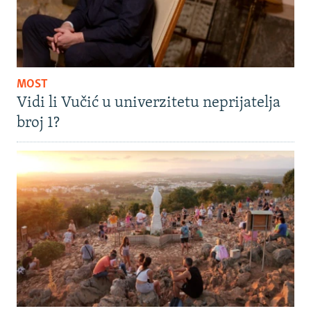
MOST
Vidi li Vučić u univerzitetu neprijatelja
broj 1?