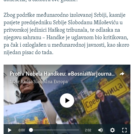
Zbog podrške međunarodno izolovanoj Srbiji, kasnije
posjete predsjedniku Srbije Slobodanu Miloševiću u
pritvorskoj jedinici Haškog tribunala, te odlaska na
njegovu sahranu – Handke je uglavnom bio kritikovan,
pa čak i ozloglašen u međunarodnoj javnosti, kao skoro
nijedan pisac do tada.
Protiv Nobela Handkeu: #BosniaWarJournalists
Izvor
Radio Slobodna Evropa
No media source currently available
0:00
2:02