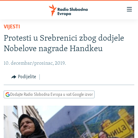
Dostupni
linkovi
Pređite
VIJESTI
na
VIJESTI
Protesti u Srebrenici zbog dodjele
glavni
BOSNA I HERCEGOVINA
sadržaj
Nobelove nagrade Handkeu
SRBIJA
Pređite
na
10. decembar/prosinac, 2019.
KOSOVO
glavnu
CRNA GORA
Podijelite
navigaciju
Pređite
VIZUELNO
na
Dodajte Radio Slobodna Evropa u vaš Google izvor
PODCASTI
VIDEO
pretragu
RAT U UKRAJINI
FOTOGALERIJE
KINA NA BALKANU
INFOGRAFIKE
RSE PRIČE IZ SVIJETA