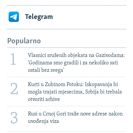
Telegram
Popularno
1
Vlasnici srušenih objekata na Gazivodama:
'Godinama smo gradili i za nekoliko sati
ostali bez svega'
2
Kurti u Zubinom Potoku: Iskopavanja bi
mogla trajati mjesecima, Srbija bi trebala
otvoriti arhive
3
Rusi u Crnoj Gori traže nove adrese nakon
uvođenja viza