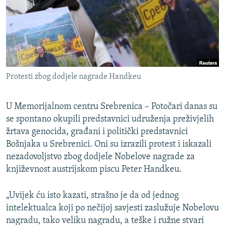
ISPRIČAJ MI
DNEVNO@RSE
SPECIJALI RSE
VIŠE OD NASLOVA
PRATITE NAS
Protesti zbog dodjele nagrade Handkeu
GENOCID U SREBRENICI
POPLAVE I KLIZIŠTA U BIH 2024.
U Memorijalnom centru Srebrenica – Potočari danas su
TV LIBERTY
se spontano okupili predstavnici udruženja preživjelih
Sve RFE/RL stranice
žrtava genocida, građani i politički predstavnici
POST SCRIPTUM
Bošnjaka u Srebrenici. Oni su izrazili protest i iskazali
MOJA EVROPA
nezadovoljstvo zbog dodjele Nobelove nagrade za
književnost austrijskom piscu Peter Handkeu.
TRI DECENIJE OD RATA U BIH
SVE KARTE DEJTONA
„Uvijek ću isto kazati, strašno je da od jednog
intelektualca koji po nečijoj savjesti zaslužuje Nobelovu
NASTANAK I RASPAD JUGOSLAVIJE
nagradu, tako veliku nagradu, a teške i ružne stvari