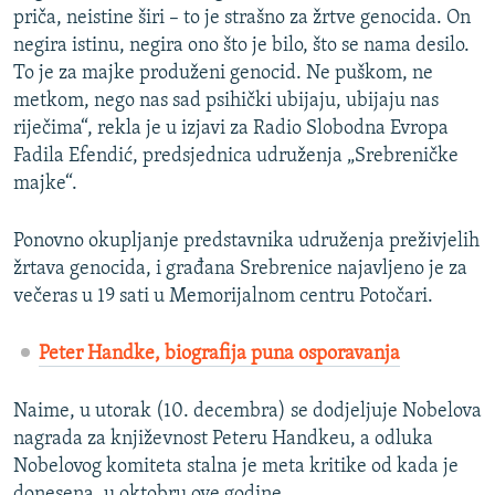
priča, neistine širi – to je strašno za žrtve genocida. On
negira istinu, negira ono što je bilo, što se nama desilo.
To je za majke produženi genocid. Ne puškom, ne
metkom, nego nas sad psihički ubijaju, ubijaju nas
riječima“, rekla je u izjavi za Radio Slobodna Evropa
Fadila Efendić, predsjednica udruženja „Srebreničke
majke“.
Ponovno okupljanje predstavnika udruženja preživjelih
žrtava genocida, i građana Srebrenice najavljeno je za
večeras u 19 sati u Memorijalnom centru Potočari.
Peter Handke, biografija puna osporavanja
Naime, u utorak (10. decembra) se dodjeljuje Nobelova
nagrada za književnost Peteru Handkeu, a odluka
Nobelovog komiteta stalna je meta kritike od kada je
donesena, u oktobru ove godine.