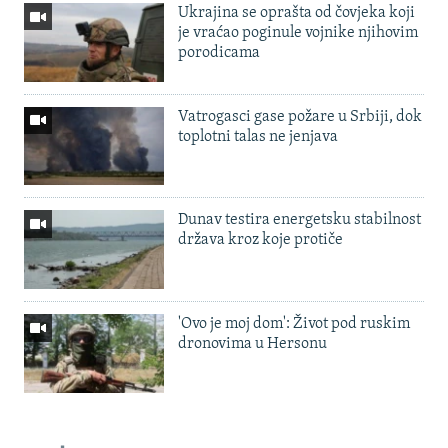
Ukrajina se oprašta od čovjeka koji
je vraćao poginule vojnike njihovim
porodicama
Vatrogasci gase požare u Srbiji, dok
toplotni talas ne jenjava
Dunav testira energetsku stabilnost
država kroz koje protiče
'Ovo je moj dom': Život pod ruskim
dronovima u Hersonu